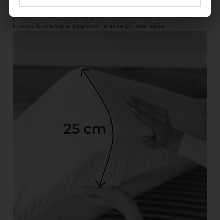
Posteľné plachty Jersey EMI
netreba žehliť
. Pranie vráti
plachte žiarivé farby, hygienickú čistotu a príjemnú vôňu, s
ktorou bude vaše zaspávanie ešte príjemnejšie.