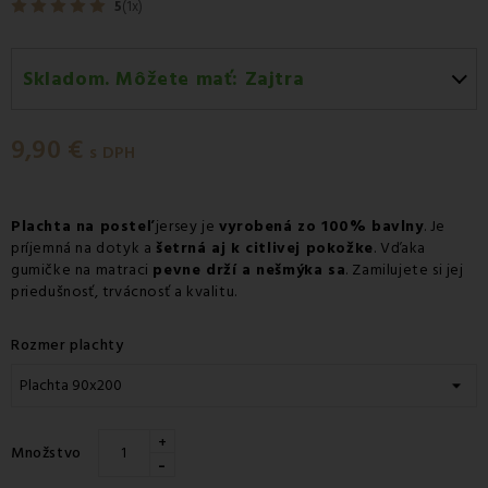
5
(1x)
Skladom. Môžete mať:
Zajtra
Zajtra
-
Doručenie kuriérom GLS
9,90 €
Zajtra
-
Vyzdvihnutie na predajni
s DPH
Zajtra
-
Osobný odber v odbernom mieste Packeta
Zajtra
-
Osobný odber v odbernom mieste GLS
Plachta na posteľ
jersey je
vyrobená zo 100% bavlny
. Je
príjemná na dotyk a
šetrná aj k citlivej pokožke
. Vďaka
Pondelok 10.08
-
Packeta doručenie kuriérom na
gumičke na matraci
pevne drží a nešmýka sa
. Zamilujete si jej
adresu
priedušnosť, trvácnosť a kvalitu.
Rozmer plachty
+
Množstvo
-