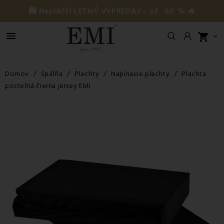
🛍️ Najväčší LETNÝ VÝPREDAJ – až -60 % 🔥

shopping_cart

Domov
Spálňa
Plachty
Napínacie plachty
Plachta
posteľná čierna jersey EMI