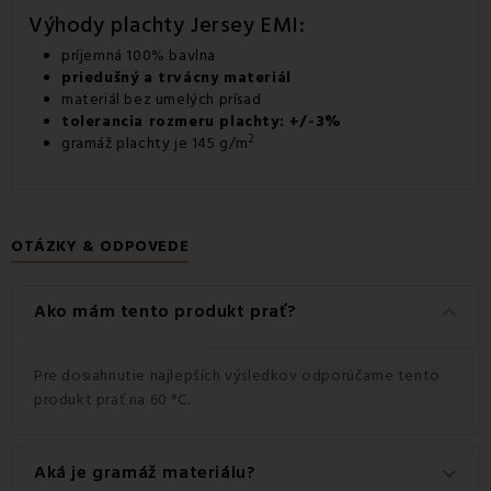
Výhody plachty Jersey EMI:
príjemná 100% bavlna
priedušný a trvácny materiál
materiál bez umelých prísad
tolerancia rozmeru plachty: +/-3%
2
gramáž plachty je 145 g/m
OTÁZKY & ODPOVEDE
keyboard_arrow_down
Ako mám tento produkt prať?
Pre dosiahnutie najlepších výsledkov odporúčame tento
produkt prať na 60 °C.
Aká je gramáž materiálu?
keyboard_arrow_down