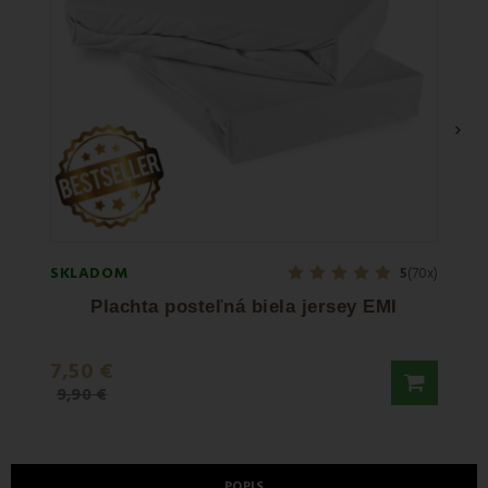
›
SKLADOM
SKLA
5
(70x)
Plachta posteľná biela jersey EMI
Papl
7,50 €
21,9
9,90 €
36,50
POPIS