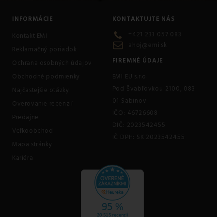
INFORMÁCIE
KONTAKTUJTE NÁS
+421 233 057 083
Kontakt EMI
ahoj@emi.sk
Reklamačný poriadok
FIREMNÉ ÚDAJE
Ochrana osobných údajov
Obchodné podmienky
EMI EU s.r.o.
Pod Švabľovkou 2100, 083
Najčastejšie otázky
01 Sabinov
Overovanie recenzií
IČO: 46726608
Predajne
DIČ: 2023542455
Veľkoobchod
IČ DPH: SK 2023542455
Mapa stránky
Kariéra