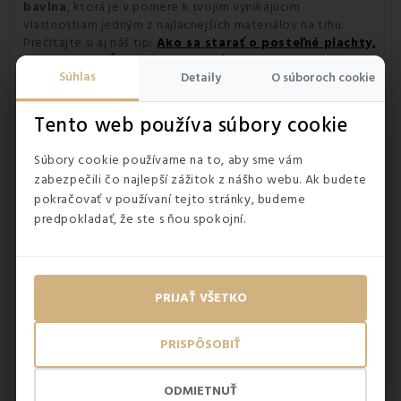
bavlna
, ktorá je v pomere k svojím vynikajúcim
vlastnostiam jedným z najlacnejších materiálov na trhu.
Prečítajte si aj náš tip:
Ako sa starať o posteľné plachty,
aby sme predĺžili ich životnosť?
Súhlas
Detaily
O súboroch cookie
Tento web používa súbory cookie
Súbory cookie používame na to, aby sme vám
zabezpečili čo najlepší zážitok z nášho webu. Ak budete
pokračovať v používaní tejto stránky, budeme
predpokladať, že ste s ňou spokojní.
Posteľná čierna plachta je vybavená
PRIJAŤ VŠETKO
gumičkou
Pre jednoduché navliekania je súčasťou plachty
všitá
PRISPÔSOBIŤ
gumička
, ktorá pevne obopne matrac či posteľ a na
svojom mieste
zotrvá aj počas spánku
. Žiadnu pokrčenú a
ODMIETNUŤ
nazbieranú plachtu nebudete musieť ráno vyrovnávať.