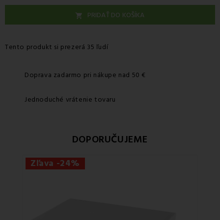
PRIDAŤ DO KOŠÍKA

Tento produkt si prezerá 35 ľudí
Doprava zadarmo pri nákupe nad 50 €
Jednoduché vrátenie tovaru
DOPORUČUJEME
Zľava -24%
Zľ