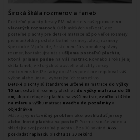
Široká škála rozmerov a farieb
Posteľné plachty Jersey EMI nájdete v našej ponuke
vo
viacerých rozmeroch
. Od klasických veľkostí, cez
posteľné plachty pre detské matrace až po veľké rozmery
pre manželské postele. bežné rozmery, ale aj rozmery
špecifické. V prípade, že ste nenašli v ponuke správny
rozmer, kontaktujte nás a
ušijeme posteľnú plachtu,
ktorá priamo padne na váš matrac
. Rovnako široká je aj
škála farieb, v ktorých sú posteľné plachty Jersey
zhotovené. Keďže farby dokážu v priestore regulovať váš
výkon alebo únavu, vyberajte ich starostlivo.
Detské plachty sú štandardne určené na matrace
do výšky
10 cm
, ostatné rozmery plachiet
do výšky matraca do 25
cm
; ak potrebujete plachtu na vyšší matrac,
zvoľte si šitie
na mieru
a výšku matraca
uveďte do poznámky
v
objednávke.
Máte aj vy
ustavičný problém ako poskladať jersey
alebo froté plachtu na posteľ
? Pozrite si naše video a
skladajte svoj posteľné plachty už za 30 sekúnd:
Ako
poskladať napínaciu plachtu za 30 sekúnd
.