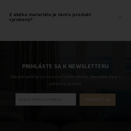
Gramáž materiálu použitého pre tento produkt je 145
Z akého materiálu je tento produkt
keyboard_arrow_down
g/m2.
vyrobený?
Tento produkt je vyrobený z kvalitného materiálu: 100%
Bavlna.
PRIHLÁSTE SA K NEWSLETTERU
Získajte prehľad zo sveta bytového textilu, špeciálne zľavy a
jedinečné ponuky.