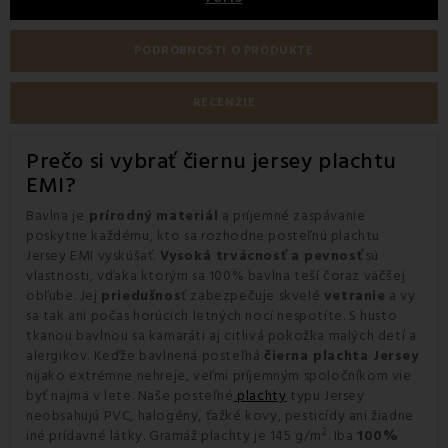
PODROBNOSTI O PRODUKTE
RECENZIE
Prečo si vybrať čiernu jersey plachtu
EMI?
Bavlna je
prírodný materiál
a príjemné zaspávanie
poskytne každému, kto sa rozhodne posteľnú plachtu
Jersey EMI vyskúšať.
Vysoká trvácnosť a pevnosť
sú
vlastnosti, vďaka ktorým sa 100% bavlna teší čoraz väčšej
obľube. Jej
priedušnos
ť zabezpečuje skvelé
vetranie
a vy
sa tak ani počas horúcich letných nocí nespotíte. S husto
tkanou bavlnou sa kamaráti aj citlivá pokožka malých detí a
alergikov. Keďže bavlnená posteľná
čierna plachta Jersey
nijako extrémne nehreje, veľmi príjemným spoločníkom vie
byť najmä v lete. Naše posteľné
plachty
typu Jersey
neobsahujú PVC, halogény, ťažké kovy, pesticídy ani žiadne
2
iné prídavné látky. Gramáž plachty je 145 g/m
. Iba
100%