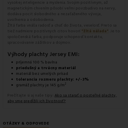
vysokej inteligencie a myslenia. Svojim pozitívnym, až
magnetickým chvením pôsobí veľmi povzbudivo na nervy,
dodáva pocit slobodného a nezaťaženého vývoja,
uvoľnenia a oslobodenia.
Žltá farba vnáša radosť a chuť do života, veselosť. Preto sa
tiež nadmiere pozitívnych citov hovorí
"žltá nálada"
. Je to
spoločenská farba, podporuje schopnosť kontaktu,
spracovávanie zážitkov a dojmov.
Výhody plachty Jersey EMI:
príjemná 100 % bavlna
priedušný a trvácny materiál
materiál bez umelých prísad
tolerancia rozmeru plachty: +/-3%
2
gramáž plachty je 145 g/m
Prečítajte si aj naše tipy:
Ako sa starať o posteľné plachty,
aby sme predĺžili ich životnosť?
OTÁZKY & ODPOVEDE