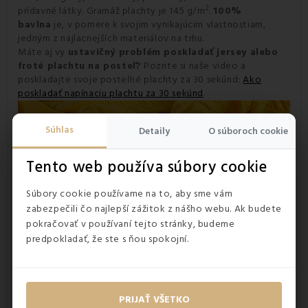
2
prídavné látky. Gramáž plachty je 145 g/m
.
100%
bavlna
je, v pomere k svojim vynikajúcim vlastnostiam,
jedným z najlacnejších materiálov na trhu.
Máte aj vy
ustavičný problém poskladať jersey alebo
froté plachtu na posteľ?
Pozrite si naše video a
poskladajte svoje posteľné plachty za 30 sekúnd:
Ako
poskladať napínaciu plachtu za 30 sekúnd
.
Súhlas
Detaily
O súboroch cookie
Tento web používa súbory cookie
Súbory cookie používame na to, aby sme vám
zabezpečili čo najlepší zážitok z nášho webu. Ak budete
pokračovať v používaní tejto stránky, budeme
predpokladať, že ste s ňou spokojní.
Posteľná plachta je vybavená gumičkou
Pre jednoduché navliekania je súčasťou plachty
všitá
PRIJAŤ VŠETKO
gumička
, ktorá pevne obopne matrac či posteľ a na