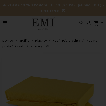
🔥 ZĽAVA 10 % s kódom HOT10 (pri nákupe nad 30 €) –
LEN DO 9.8. ⏰

shopping_cart

Domov
Spálňa
Plachty
Napínacie plachty
Plachta
posteľná svetložltá jersey EMI