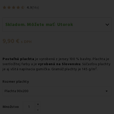
4.9
(14x)
Skladom. Môžete mať:
Utorok
Utorok 11.08
-
Doručenie kuriérom GLS
9,90 €
Utorok 11.08
-
Vyzdvihnutie na predajni
s DPH
Utorok 11.08
-
Osobný odber v odbernom mieste
Packeta
Posteľná plachta
je vyrobená z jersey 100 % bavlny. Plachta je
svetložltej farby a je
Utorok 11.08
-
Osobný odber v odbernom mieste GLS
vyrobená na Slovensku
. Súčasťou plachty
2
je aj všitá napínacia gumička. Gramáž plachty je 145 g/m
.
Streda 12.08
-
Packeta doručenie kuriérom na adresu
Rozmer plachty
+
Množstvo
-