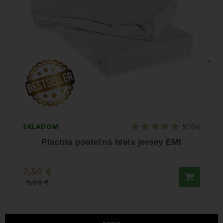
›
SKLADOM
SKLA
5
(70x)
Plachta posteľná biela jersey EMI
Pl
7,50 €
12,9
9,90 €