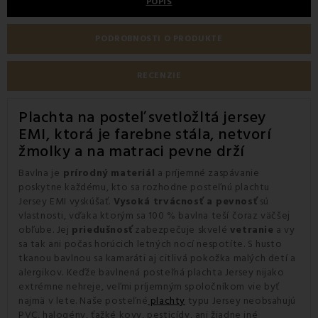
POPIS
PODROBNOSTI O PRODUKTE
RECENZIE
Plachta na posteľ svetložltá jersey
EMI, ktorá je farebne stála, netvorí
žmolky a na matraci pevne drží
Bavlna je
prírodný materiál
a príjemné zaspávanie
poskytne každému, kto sa rozhodne posteľnú plachtu
Jersey EMI vyskúšať.
Vysoká trvácnosť a pevnosť
sú
vlastnosti, vďaka ktorým sa 100 % bavlna teší čoraz väčšej
obľube. Jej
priedušnosť
zabezpečuje skvelé
vetranie
a vy
sa tak ani počas horúcich letných nocí nespotíte. S husto
tkanou bavlnou sa kamaráti aj citlivá pokožka malých detí a
alergikov. Keďže bavlnená posteľná plachta Jersey nijako
extrémne nehreje, veľmi príjemným spoločníkom vie byť
najmä v lete. Naše posteľné
plachty
typu Jersey neobsahujú
PVC, halogény, ťažké kovy, pesticídy, ani žiadne iné