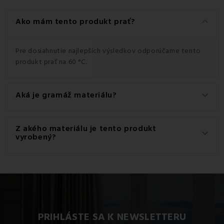
keyboard_arrow_down
Ako mám tento produkt prať?
Pre dosiahnutie najlepších výsledkov odporúčame tento
produkt prať na 60 °C.
Aká je gramáž materiálu?
keyboard_arrow_down
Gramáž materiálu použitého pre tento produkt je 145
Z akého materiálu je tento produkt
keyboard_arrow_down
g/m2.
vyrobený?
Tento produkt je vyrobený z kvalitného materiálu: 100%
Bavlna.
PRIHLÁSTE SA K NEWSLETTERU