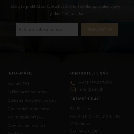
Získajte prehľad zo sveta bytového textilu, špeciálne zľavy a
jedinečné ponuky.
INFORMÁCIE
KONTAKTUJTE NÁS
+421 233 057 083
Kontakt EMI
ahoj@emi.sk
Reklamačný poriadok
FIREMNÉ ÚDAJE
Ochrana osobných údajov
Obchodné podmienky
EMI EU s.r.o.
Pod Švabľovkou 2100, 083
Najčastejšie otázky
01 Sabinov
Overovanie recenzií
IČO: 46726608