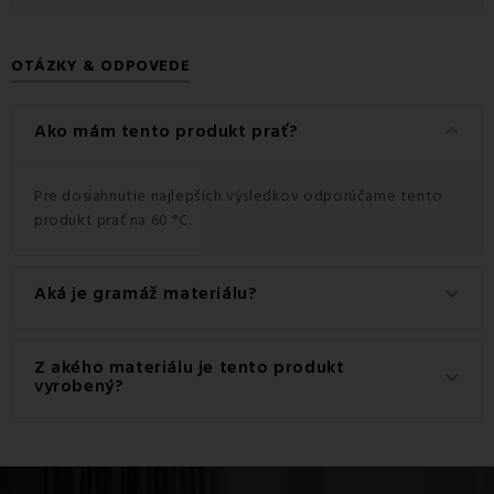
OTÁZKY & ODPOVEDE
keyboard_arrow_down
Ako mám tento produkt prať?
Pre dosiahnutie najlepších výsledkov odporúčame tento
produkt prať na 60 °C.
Aká je gramáž materiálu?
keyboard_arrow_down
Gramáž materiálu použitého pre tento produkt je 145
Z akého materiálu je tento produkt
keyboard_arrow_down
g/m2.
vyrobený?
Tento produkt je vyrobený z kvalitného materiálu: 100%
Bavlna.