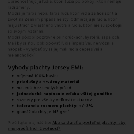
Uprednostňujú ju ľudia, ktorí túžia po pokoji, ktorí nemajú
radi zmeny.
Modrá je farba neba, farba ľudí, ktorí vidia za horizont a
život na Zemi im pripadá neistý. Odmietajú ju ľudia, ktorí
majú strach z vlastného vnútra a ľudia, ktorí nie sú spokojní
so svojimi vzťahmi.
Modrá pôsobí pozitívne pri horúčkach, hystérii, zápaloch.
Mali by sa ňou obklopovať ľudia impulzívni, nervózni a
naopak - vyhýbať by sa jej mali ľudia depresívni a
melancholickí.
Výhody plachty Jersey EMI:
príjemná 100% bavlna
priedušný a trvácny materiál
materiál bez umelých prísad
jednoduché napínanie vďaka všitej gumičke
rozmery pre všetky veľkosti matracov
tolerancia rozmeru plachty: +/-3%
2
gramáž plachty je 145 g/m
Prečítajte si aj náš tip:
Ako sa starať o posteľné plachty, aby
sme predĺžili ich životnosť?