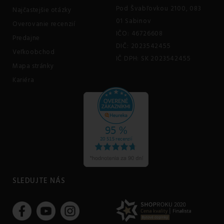
Pod Švabľovkou 2100, 083
Najčastejšie otázky
01 Sabinov
Overovanie recenzií
IČO: 46726608
Predajne
DIČ: 2023542455
Veľkoobchod
IČ DPH: SK 2023542455
Mapa stránky
Kariéra
SLEDUJTE NÁS