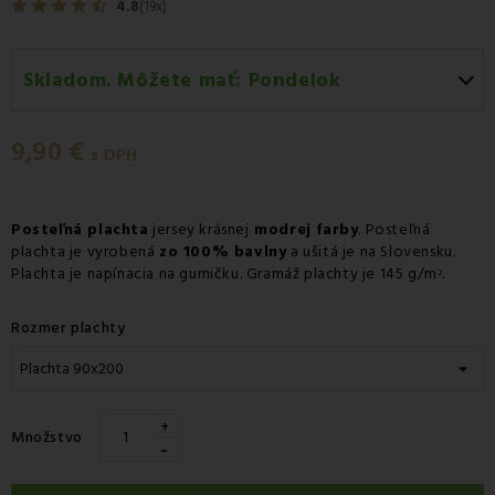
4.8
(19x)
Skladom. Môžete mať:
Pondelok
Pondelok 10.08
-
Doručenie kuriérom GLS
9,90 €
Pondelok 10.08
-
Vyzdvihnutie na predajni
s DPH
Pondelok 10.08
-
Osobný odber v odbernom mieste
Packeta
Posteľná plachta
jersey krásnej
modrej farby
. Posteľná
plachta je vyrobená
Pondelok 10.08
zo 100% bavlny
-
Osobný odber v odbernom mieste
a ušitá je na Slovensku.
Plachta je napínacia na gumičku. Gramáž plachty je 145 g/m
.
2
GLS
Utorok 11.08
-
Packeta doručenie kuriérom na adresu
Rozmer plachty
+
Množstvo
-