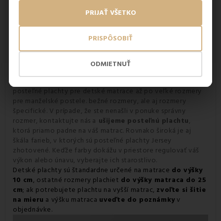
nazbieranú plachtu nebudete musieť ráno vyrovnávať.
PRIJAŤ VŠETKO
Posteľné plachty Jersey EMI
netreba žehliť
. Pranie vráti
plachte žiarivé farby, hygienickú čistotu a príjemnú vôňu, s
ktorou bude vaše zaspávanie ešte príjemnejšie.
PRISPÔSOBIŤ
Široká škála rozmerov a farieb
ODMIETNUŤ
Posteľné plachty Jersey EMI nájdete v našej ponuke
vo
viacerých rozmeroch
. Od klasických veľkostí, cez
posteľné plachty pre detské matrace až po veľké rozmery
pre manželské postele. bežné rozmery, ale aj rozmery
špecifické. V prípade, že ste nenašli v ponuke správny
rozmer, kontaktujte nás a
ušijeme posteľnú plachtu
,
ktorá priamo padne na váš matrac. Rovnako široká je aj
škála farieb, v ktorých sú posteľné plachty Jersey
zhotovené. Keďže farby dokážu v priestore regulovať váš
výkon alebo únavu, vyberajte ich starostlivo.
Detské plachty sú štandardne určené na matrace
do výšky
10 cm
, ostatné rozmery plachiet
do výšky matraca do 25
cm
; ak potrebujete plachtu na vyšší matrac,
zvoľte si šitie
na mieru
a výšku matraca
uveďte do poznámky
v
objednávke.