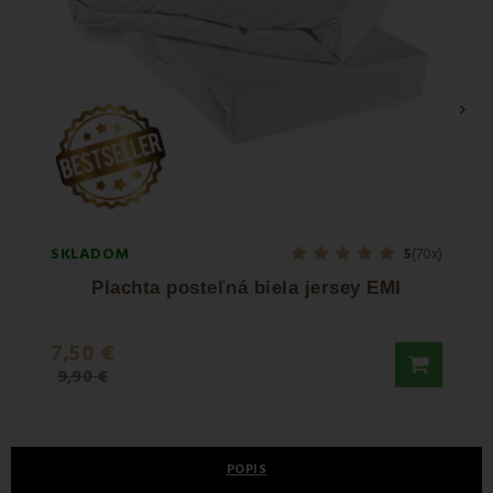
›
SKLADOM
SKLA
5
(70x)
Plachta posteľná biela jersey EMI
7,50 €
22,9
9,90 €
POPIS