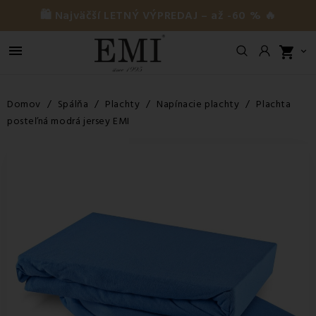
🛍️ Najväčší LETNÝ VÝPREDAJ – až -60 % 🔥

shopping_cart

Domov
Spálňa
Plachty
Napínacie plachty
Plachta
posteľná modrá jersey EMI