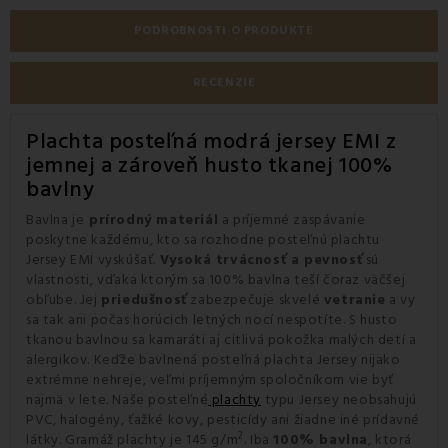
PODROBNOSTI O PRODUKTE
RECENZIE
Plachta posteľná modrá jersey EMI z
jemnej a zároveň husto tkanej 100%
bavlny
Bavlna je
prírodný materiál
a príjemné zaspávanie
poskytne každému, kto sa rozhodne posteľnú plachtu
Jersey EMI vyskúšať.
Vysoká trvácnosť a pevnosť
sú
vlastnosti, vďaka ktorým sa 100% bavlna teší čoraz väčšej
obľube. Jej
priedušnosť
zabezpečuje skvelé
vetranie
a vy
sa tak ani počas horúcich letných nocí nespotíte. S husto
tkanou bavlnou sa kamaráti aj citlivá pokožka malých detí a
alergikov. Keďže bavlnená posteľná plachta Jersey nijako
extrémne nehreje, veľmi príjemným spoločníkom vie byť
najmä v lete. Naše posteľné
plachty
typu Jersey neobsahujú
PVC, halogény, ťažké kovy, pesticídy ani žiadne iné prídavné
2
látky. Gramáž plachty je 145 g/m
. Iba
100% bavlna
, ktorá