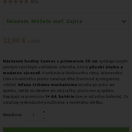
5
(1x)
Skladom. Môžete mať:
Zajtra
Zajtra
-
Doručenie kuriérom GLS
22,90 €
Zajtra
-
Vyzdvihnutie na predajni
s DPH
Zajtra
-
Osobný odber v odbernom mieste Packeta
Zajtra
-
Osobný odber v odbernom mieste GLS
Nástenné hodiny Canvas s priemerom 30 cm
vynikajú svojím
jemným textilným vzhľadom ciferníka, ktorý
pôsobí útulne a
Streda 12.08
-
Packeta doručenie kuriérom na adresu
moderne zároveň
. Kombinácia hliníkového rámu, skleneného
čela a kvalitného plastu zaručuje dlhú životnosť aj elegantný
vzhľad.
Vďaka tichému mechanizmu
nerušia pri práci ani
spánku, takže sú ideálne do obývačky, pracovne aj spálne.
Napájajú sa pomocou
1× AA batérie
(nie je súčasťou balenia), čo
zaručuje jednoduché používanie a minimálnu údržbu.
+
Množstvo
-