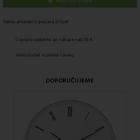
PRIDAŤ DO KOŠÍKA

Tento produkt si prezerá 61 ľudí
Doprava zadarmo pri nákupe nad 50 €
Jednoduché vrátenie tovaru
DOPORUČUJEME
Zľa