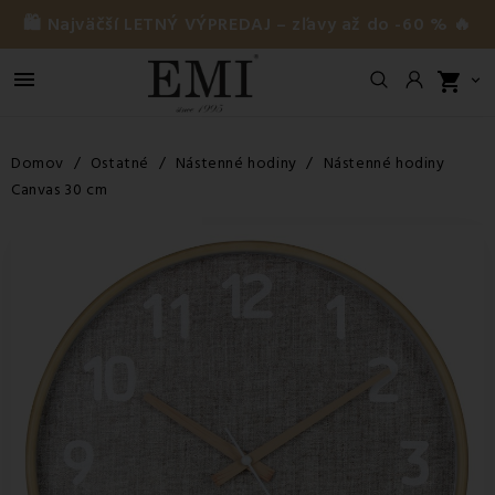
🛍️ Najväčší LETNÝ VÝPREDAJ – zľavy až do -60 % 🔥

shopping_cart

Domov
Ostatné
Nástenné hodiny
Nástenné hodiny
Canvas 30 cm