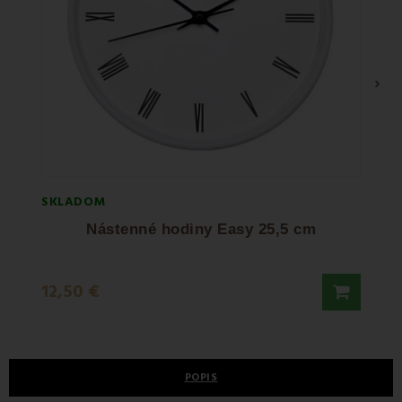
›
SKLADOM
SKLA
Nástenné hodiny Easy 25,5 cm
Ná
39,5
12,50 €
40,9
POPIS