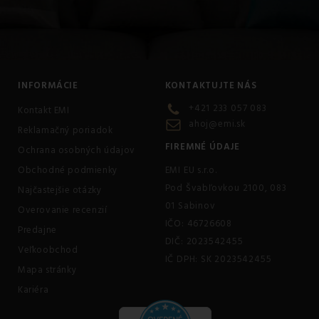
INFORMÁCIE
KONTAKTUJTE NÁS
+421 233 057 083
Kontakt EMI
ahoj@emi.sk
Reklamačný poriadok
FIREMNÉ ÚDAJE
Ochrana osobných údajov
Obchodné podmienky
EMI EU s.r.o.
Pod Švabľovkou 2100, 083
Najčastejšie otázky
01 Sabinov
Overovanie recenzií
IČO: 46726608
Predajne
DIČ: 2023542455
Veľkoobchod
IČ DPH: SK 2023542455
Mapa stránky
Kariéra