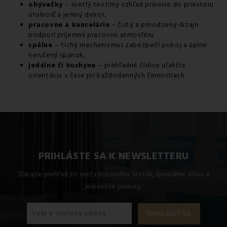
obývačky
– svetlý textilný vzhľad prinesie do priestoru
útulnosť a jemný dekor,
pracovne a kancelárie
– čistý a prirodzený dizajn
podporí príjemnú pracovnú atmosféru
spálne
– tichý mechanizmus zabezpečí pokoj a úplne
nerušený spánok,
jedálne či kuchyne
– prehľadné číslice uľahčia
orientáciu v čase pri každodenných činnostiach.
PRIHLÁSTE SA K NEWSLETTERU
Získajte prehľad zo sveta bytového textilu, špeciálne zľavy a
jedinečné ponuky.