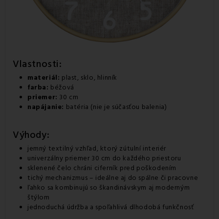
Vlastnosti:
materiál:
plast, sklo, hlinník
farba:
béžová
priemer:
30 cm
napájanie:
batéria (nie je súčasťou balenia)
Výhody:
jemný textilný vzhľad, ktorý zútulní interiér
univerzálny priemer 30 cm do každého priestoru
sklenené čelo chráni ciferník pred poškodením
tichý mechanizmus – ideálne aj do spálne či pracovne
ľahko sa kombinujú so škandinávskym aj moderným
štýlom
jednoduchá údržba a spoľahlivá dlhodobá funkčnosť