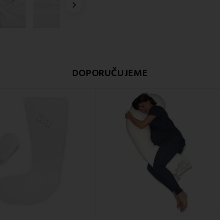

DOPORUČUJEME