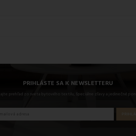
ame tento produkt prať na 60 °C.
PRIHLÁSTE SA K NEWSLETTERU
kajte prehľad zo sveta bytového textilu, špeciálne zľavy a jedinečné pon