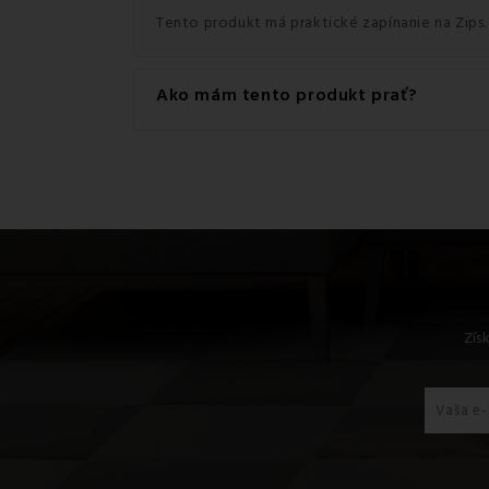
Tento produkt má praktické zapínanie na Zips.
Ako mám tento produkt prať?
Pre dosiahnutie najlepších výsledkov odporúč
Zís