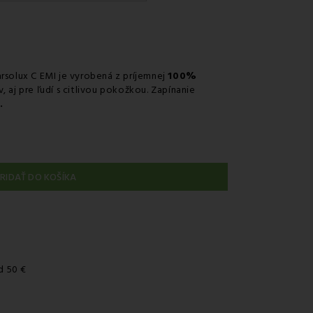
érom GLS
 predajni
v odbernom mieste Packeta
v odbernom mieste GLS
solux C EMI je vyrobená z príjemnej
100%
v, aj pre ľudí s citlivou pokožkou. Zapínanie
nie kuriérom na adresu
u.
RIDAŤ DO KOŠÍKA
d 50 €