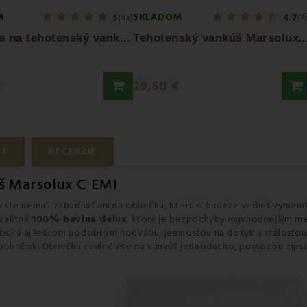
M
SKLADOM
5
(4x)
4.7
(7
O
bliečka na tehotenský vankúš Marsolux EMI
ehotenský vankúš Marsolux 
€
29,50 €
TE
RECENZIE
š Marsolux C EMI
y ste nemali zabudnúť ani na obliečku, ktorú si budete vedieť vymeni
valitná
100% bavlna delux
, ktorá je bezpochyby najvhodnejším mat
stická aj leskom podobným hodvábu, jemnosťou na dotyk a stálosťou 
a obliečok. Obliečku navlečiete na vankúš jednoducho, pomocou zip