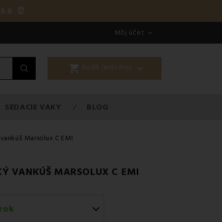
9.8. ⏰
Môj účet

shopping_cart

Košík (prázdny)
SEDACIE VAKY
BLOG
 vankúš Marsolux C EMI
KÝ VANKÚŠ MARSOLUX C EMI
rok