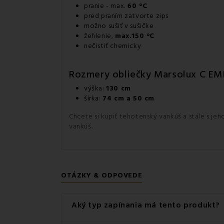
pranie - max.
60 °C
pred praním zatvorte zips
možno sušiť v sušičke
žehlenie,
max.150 °C
nečistiť chemicky
Rozmery obliečky Marsolux C EM
výška:
130 cm
šírka:
74 cm a 50 cm
Chcete si kúpiť tehotenský vankúš a stále s je
vankúš.
OTÁZKY & ODPOVEDE
Aký typ zapínania má tento produkt?