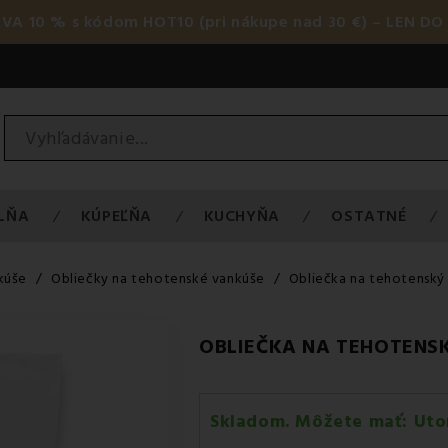
AVA 10 % s kódom HOT10 (pri nákupe nad 30 €) – LEN DO 
LŇA
KÚPEĽŇA
KUCHYŇA
OSTATNÉ
kúše
Obliečky na tehotenské vankúše
Obliečka na tehotenský
OBLIEČKA NA TEHOTENS
Skladom. Môžete mať:
Uto