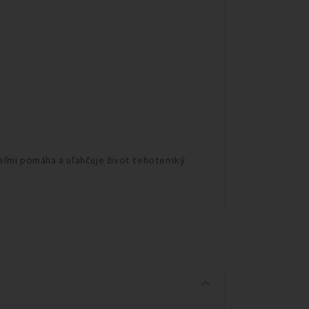
 veľmi pomáha a uľahčuje život tehotenský
keyboard_arrow_down