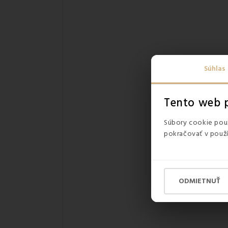
Súhlas
Tento web p
Súbory cookie použ
pokračovať v použí
ODMIETNUŤ