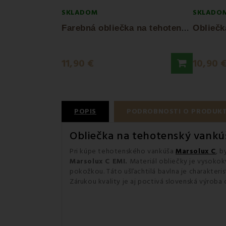
SKLADOM
SKLADO
F
arebná obliečka na tehotenský vankúš...
11,90 €
10,90 
POPIS
PODROBNOSTI O PRODUK
Obliečka na tehotenský vankú
Pri kúpe tehotenského vankúša
Marsolux C
, b
Marsolux C EMI.
Materiál obliečky je vysokok
pokožkou. Táto ušľachtilá bavlna je charakteri
Zárukou kvality je aj poctivá slovenská výrob