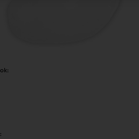
čok:
y: