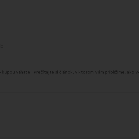
I:
ho kúpou váhate? Prečítajte si článok, v ktorom Vám priblížime, ako