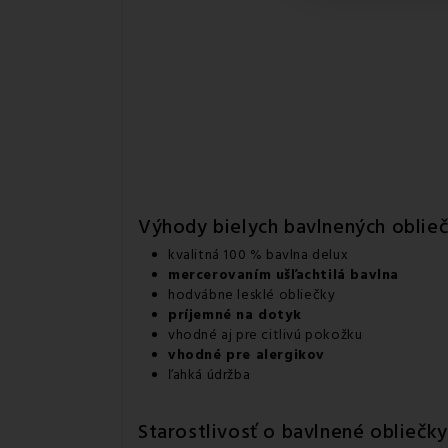
Výhody bielych bavlnených oblie
kvalitná 100 % bavlna delux
mercerovaním ušľachtilá bavlna
hodvábne lesklé obliečky
príjemné na dotyk
vhodné aj pre citlivú pokožku
vhodné pre alergikov
ľahká údržba
Starostlivosť o bavlnené obliečk