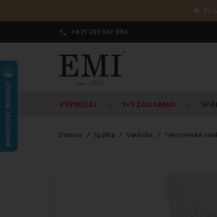
🔥 ZĽ
+421 233 057 083

VÝPREDAJ
1+1 ZADARMO
SPÁ
Domov
Spálňa
Vankúše
Tehotenské van