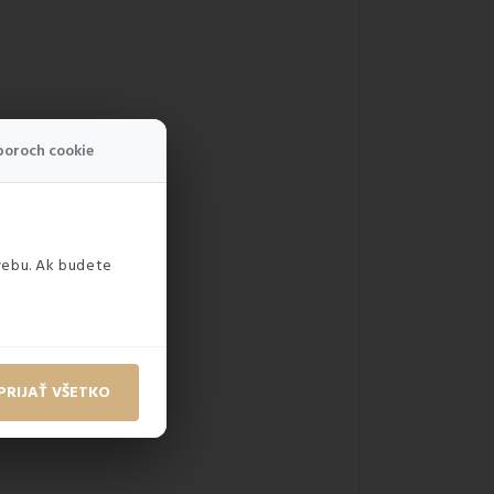
boroch cookie
webu. Ak budete
PRIJAŤ VŠETKO