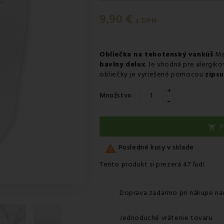
Utorok 11.08
-
Doručenie kuri
9,90 €
Utorok 11.08
-
Vyzdvihnutie na
s DPH
Utorok 11.08
-
Osobný odber 
Utorok 11.08
-
Osobný odber 
Obliečka na tehotenský vankúš
Mar
bavlny delux
. Je vhodná pre alergiko
Streda 12.08
-
Packeta doruče
obliečky je vyriešené pomocou
zips
+
Množstvo
-
P


Posledné kusy v sklade
Tento produkt si prezerá 47 ľudí
Doprava zadarmo pri nákupe na
Jednoduché vrátenie tovaru