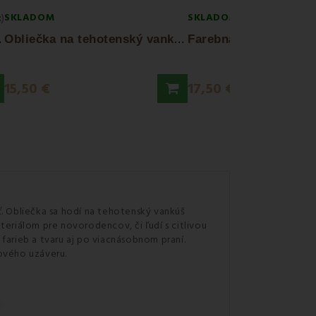
SKLADOM
SKLADOM
x)
T
C EMI
O
bliečka na tehotenský vankúš Snug L EMI
15,50 €
17,50 €
ť. Obliečka sa hodí na tehotenský vankúš
eriálom pre novorodencov, či ľudí s citlivou
farieb a tvaru aj po viacnásobnom praní.
sového uzáveru.