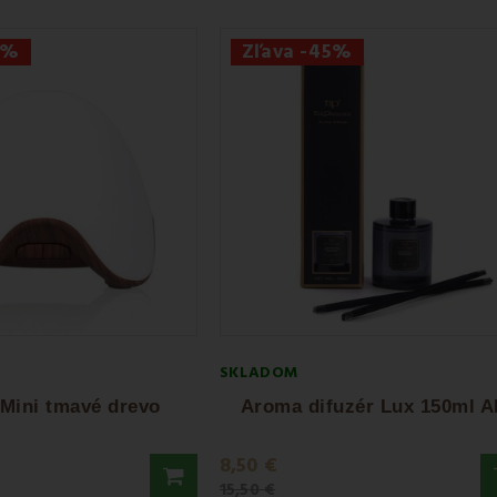
5%
Zľava -45%
SKLADOM
 Mini tmavé drevo
Aroma difuzér Lux 150ml A
8,50 €
15,50 €