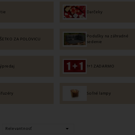
itie
Darčeky
Podušky na záhradné
ŠETKO ZA POLOVICU
sedenie
ýpredaj
1+1 ZADARMO
ifuzéry
Soľné lampy

Relevantnosť