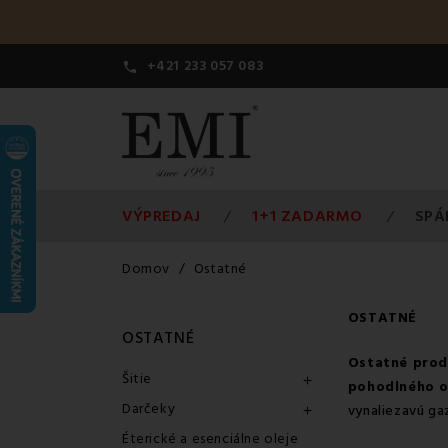
+421 233 057 083

VÝPREDAJ
1+1 ZADARMO
SPÁ
Domov
Ostatné
OSTATNÉ
OSTATNÉ
Ostatné prod
Šitie

pohodlného 
Darčeky
vynaliezavú ga

Éterické a esenciálne oleje