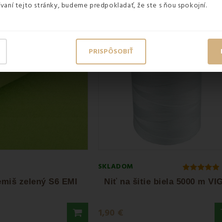
vaní tejto stránky, budeme predpokladať, že ste s ňou spokojní.
PRISPÔSOBIŤ
SKLADOM
emiš zelený S6 EMI
Niť na šitie biela 5000 m VI
1,90 €