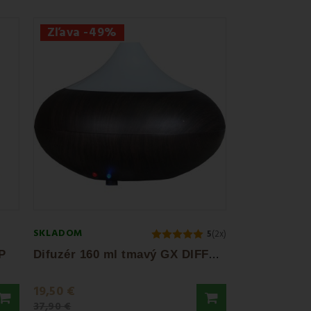
Zľava -49%
SKLADOM
5
(2x)
D
ifuzér 160 ml tmavý GX DIFFUSER
P
19,50 €
37,90 €