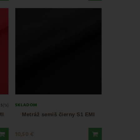
SKLADOM
5
(1x)
MI
Metráž semiš čierny S1 EMI
10,50 €