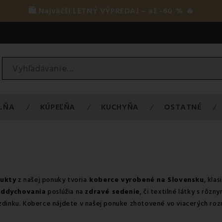
🛍️ Najväčší LETNÝ VÝPREDAJ – až -60 % 🔥
LŇA
KÚPEĽŇA
KUCHYŇA
OSTATNÉ
ukty
z našej ponuky tvoria
koberce vyrobené na Slovensku
, kla
oddychovania
poslúžia na
zdravé sedenie
, či textilné látky s rôzn
zdinku.
Koberce
nájdete v našej ponuke zhotovené vo viacerých roz