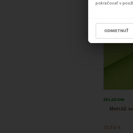
pokračovať v použí
ODMIETNUŤ
SKLADOM
Metráž s
10,50 €