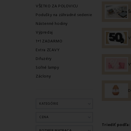
VŠETKO ZA POLOVICU
Š
Podušky na záhradné sedenie
Nástenné hodiny
Výpredaj
V
1+1 ZADARMO
Extra ZĽAVY
Difuzéry
V
Soľné lampy
Záclony
D
KATEGÓRIE
CENA
Triediť podľa:
ROZMER MATRACA