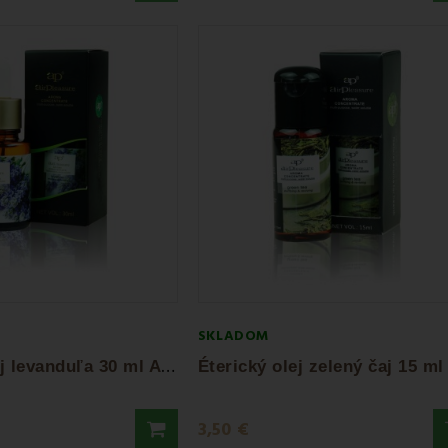
SKLADOM
É
terický olej levanduľa 30 ml AirPleasure
3,50 €