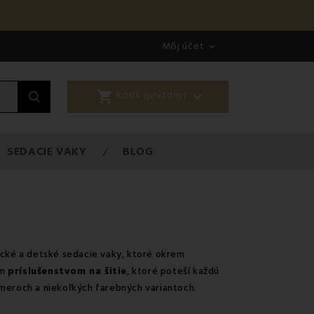
Môj účet

shopping_cart

Košík (prázdny)
SEDACIE VAKY
BLOG
sické a detské sedacie vaky, ktoré okrem
ym
príslušenstvom na šitie
, ktoré poteší každú
meroch a niekoľkých farebných variantoch.