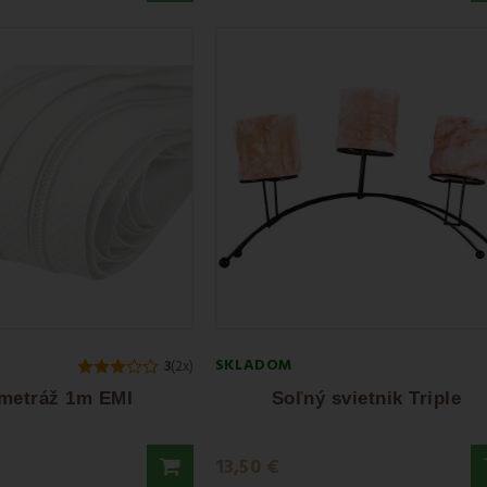
SKLADOM
3
(2x)
 metráž 1m EMI
Soľný svietnik Triple
13,50 €