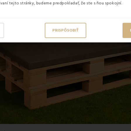
vaní tejto stránky, budeme predpokladať, že ste s ňou spokojní.
PRISPÔSOBIŤ