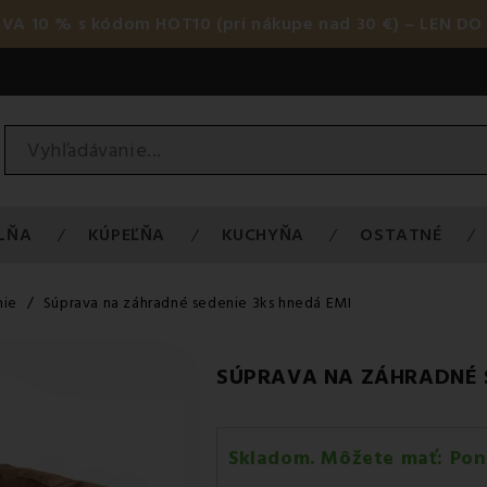
AVA 10 % s kódom HOT10 (pri nákupe nad 30 €) – LEN DO 
LŇA
KÚPEĽŇA
KUCHYŇA
OSTATNÉ
nie
Súprava na záhradné sedenie 3ks hnedá EMI
SÚPRAVA NA ZÁHRADNÉ S
Skladom. Môžete mať:
Pon