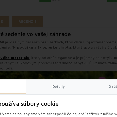
TE
RECENZIE
é sedenie vo vašej záhrade
EMI
je ideálnym riešením pre všetkých, ktorí chcú svoj exteriér prem
denie, 1× podušku a 1× opierku chrbta
, ktoré spolu vytvárajú d
ového materiálu
, ktorý pôsobí elegantne a je príjemný na dotyk.
drevenými aj kovovými prvkami záhradného nábytku. Či už máte zariad
pohodlí.
Detaily
O sú
oužíva súbory cookie
ívame na to, aby sme vám zabezpečili čo najlepší zážitok z nášho 