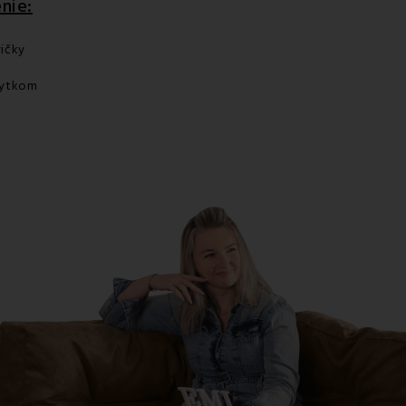
nie:
vičky
bytkom