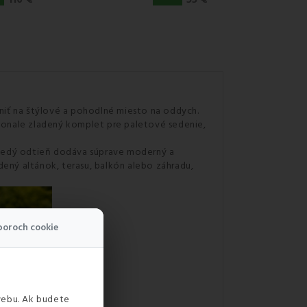
eniť na štýlové a pohodlné miesto na oddych.
okonale zladený komplet pre paletové sedenie,
 Hnedý odtieň dodáva súprave moderný a
ený altánok, terasu, balkón alebo záhradu,
boroch cookie
webu. Ak budete