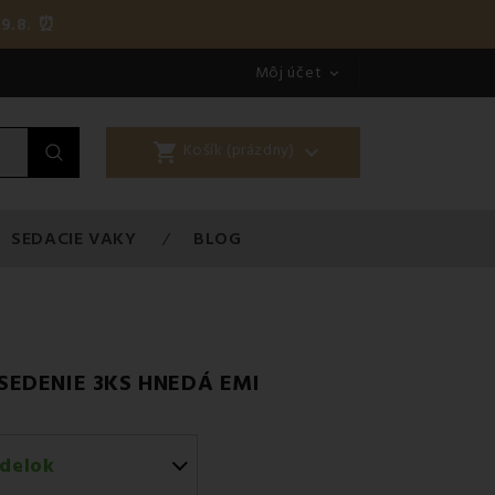
9.8. ⏰
Môj účet

shopping_cart

Košík (prázdny)
SEDACIE VAKY
BLOG
EDENIE 3KS HNEDÁ EMI
delok