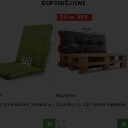
DOPORUČUJEME
Zľava -48%
M
SKLADOM
P
oduška na stoličku zelená EMI
pierka na záhradné sedenie
17 €
33 €