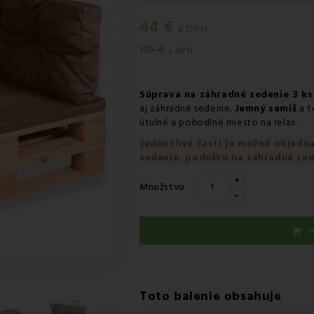
Pondelok 10.08
-
Doručenie k
44 €
Pondelok 10.08
-
Vyzdvihnutie
s DPH
110 €
Utorok 11.08
-
Packeta doruče
s DPH
Súprava na záhradné sedenie 3 k
aj záhradné sedenie.
Jemný semiš
a t
útulné a pohodlné miesto na relax.
Jednotlivé časti je možné objedn
sedenie, podušku na záhradné sed
+
Množstvo
-
P

Toto balenie obsahuje