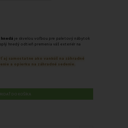
uriérom GLS
 na predajni
nie kuriérom na adresu
s hnedá
je skvelou voľbou pre paletový nábytok
eplý hnedý odtieň premenia váš exteriér na
ať aj samostatne ako vankúš na záhradné
enie a opierku na záhradné sedenie.
RIDAŤ DO KOŠÍKA