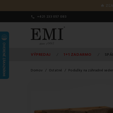
🔥 ZĽ
+421 233 057 083

VÝPREDAJ
1+1 ZADARMO
SPÁ
Domov
Ostatné
Podušky na záhradné sede