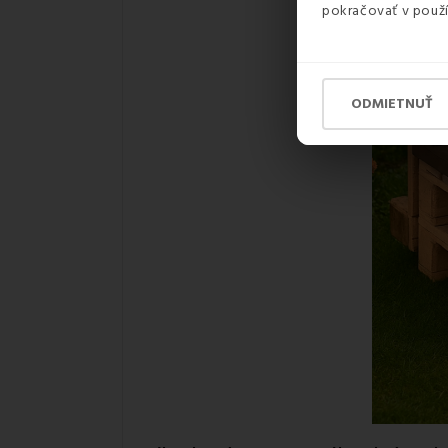
pokračovať v použí
ODMIETNUŤ