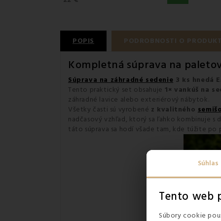
POPIS
PODROBNOSTI O PRODUK
Kompletná súprava na paletov
Súprava na záhradné sedenie
3 ks hnedá 
Tento praktický set obsahuje
1× vankúš na se
záhradné lavice alebo exteriérový nábytok.
Všetky časti sú vyrobené
z kvalitného
semiš
nadčasový vzhľad, ktorý sa ľahko kombinuje s 
táto súprava sa hodí všade tam, kde túžite po 
Súhlas
Tento web p
Súbory cookie použ