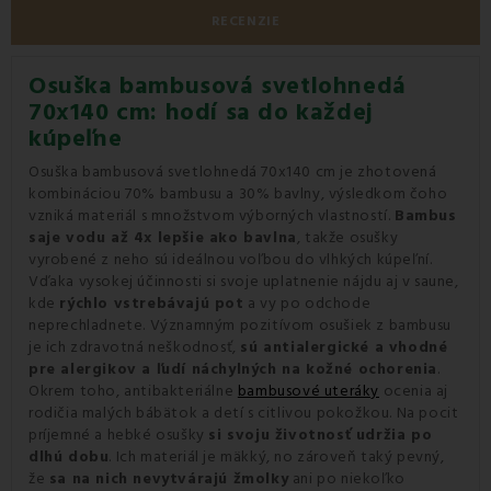
RECENZIE
Osuška bambusová svetlohnedá
70x140 cm: hodí sa do každej
kúpeľne
Osuška bambusová svetlohnedá 70x140 cm je zhotovená
kombináciou 70% bambusu a 30% bavlny, výsledkom čoho
vzniká materiál s množstvom výborných vlastností.
Bambus
saje vodu až 4x lepšie ako bavlna
, takže osušky
vyrobené z neho sú ideálnou voľbou do vlhkých kúpeľní.
Vďaka vysokej účinnosti si svoje uplatnenie nájdu aj v saune,
kde
rýchlo vstrebávajú pot
a vy po odchode
neprechladnete. Významným pozitívom osušiek z bambusu
je ich zdravotná neškodnosť,
sú antialergické a vhodné
pre alergikov a ľudí náchylných na kožné ochorenia
.
Okrem toho, antibakteriálne
bambusové uteráky
ocenia aj
rodičia malých bábätok a detí s citlivou pokožkou. Na pocit
príjemné a hebké osušky
si svoju životnosť udržia po
dlhú dobu
. Ich materiál je mäkký, no zároveň taký pevný,
že
sa na nich nevytvárajú žmolky
ani po niekoľko