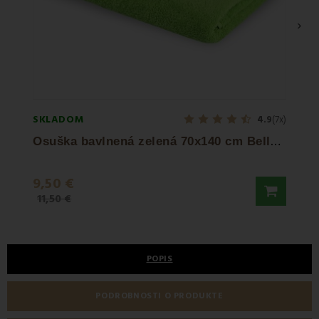
›
SKLADOM
SKLA
4.9
(7x)
O
suška bavlnená zelená 70x140 cm Bella EMI
9,50 €
7,50
11,50 €
11,50
POPIS
PODROBNOSTI O PRODUKTE