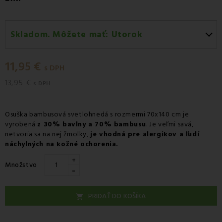
Skladom. Môžete mať:
Utorok
Utorok 11.08
-
Doručenie kuriérom GLS
11,95 €
Utorok 11.08
-
Vyzdvihnutie na predajni
s DPH
13,95 €
Utorok 11.08
-
Osobný odber v odbernom mieste
s DPH
Packeta
Utorok 11.08
-
Osobný odber v odbernom mieste GLS
Osuška bambusová svetlohnedá s rozmermi 70x140 cm je
vyrobená
z 30% bavlny a 70% bambusu
. Je veľmi savá,
Streda 12.08
-
Packeta doručenie kuriérom na adresu
netvoria sa na nej žmolky,
je vhodná pre alergikov a ľudí
náchylných na kožné ochorenia.
+
Množstvo
-
PRIDAŤ DO KOŠÍKA
