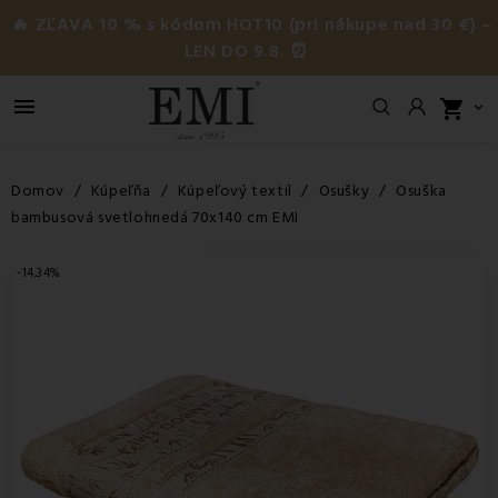
🔥 ZĽAVA 10 % s kódom HOT10 (pri nákupe nad 30 €) –
LEN DO 9.8. ⏰

shopping_cart

Domov
Kúpeľňa
Kúpeľový textil
Osušky
Osuška
bambusová svetlohnedá 70x140 cm EMI
-14,34%