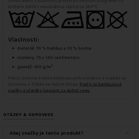
vonku alebo v bubnovej práčke pri bežnom programe ich
môžete žehliť s maximálnou teplotou 200°C.
Vlastnosti:
materiál: 70 % bambus a 30 % bavlna
rozmery: 70 x 140 centimetrov
2
gramáž: 450 g/m
Prečo oceníte kvalitu bambusových uterákov a osušiek sa
dozviete v článku na našom blogu:
Prečo sú bambusové
osušky a uteráky luxusom za dobrú cenu
.
OTÁZKY & ODPOVEDE
keyboard_arrow_down
Akej značky je tento produkt?