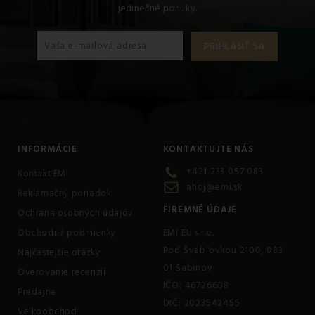
jedinečné ponuky.
INFORMÁCIE
KONTAKTUJTE NÁS
+421 233 057 083
Kontakt EMI
ahoj@emi.sk
Reklamačný poriadok
FIREMNÉ ÚDAJE
Ochrana osobných údajov
Obchodné podmienky
EMI EU s.r.o.
Pod Švabľovkou 2100, 083
Najčastejšie otázky
01 Sabinov
Overovanie recenzií
IČO: 46726608
Predajne
DIČ: 2023542455
Veľkoobchod