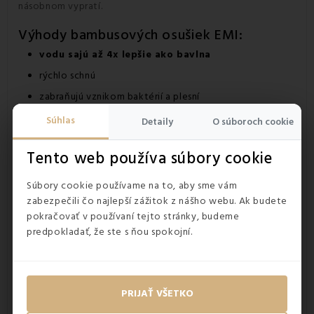
násobnom vypratí.
Výhody bambusových osušiek EMI:
vodu sajú až 4x lepšie ako bavlna
rýchlo schnú
zabraňujú vznikom baktérií a plesní
antialergické
Súhlas
Detaily
O súboroch cookie
príjemné na dotyk
Tento web používa súbory cookie
trvácne farby aj po viacnásobnom vypratí
šetrná ťažba bambusu k životnému prostrediu
Súbory cookie používame na to, aby sme vám
zabezpečili čo najlepší zážitok z nášho webu. Ak budete
pokračovať v používaní tejto stránky, budeme
predpokladať, že ste s ňou spokojní.
PRIJAŤ VŠETKO