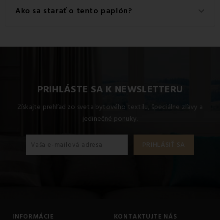
Pre dosiahnutie najlepších výsledkov odporúčame tento
Ako sa starať o tento paplón?
keyboard_arrow_down
produkt prať na Neodporúčame.
neodporúčame pranie v práčke
nesmie sa bieliť prostriedkami uvoľňujúcimi chlór
paplón sa nesmie naparovať ani žehliť
neodporúča sa odstraňovanie škvŕn organickými
rozpúšťadlami
PRIHLÁSTE SA K NEWSLETTERU
Získajte prehľad zo sveta bytového textilu, špeciálne zľavy a
jedinečné ponuky.
INFORMÁCIE
KONTAKTUJTE NÁS