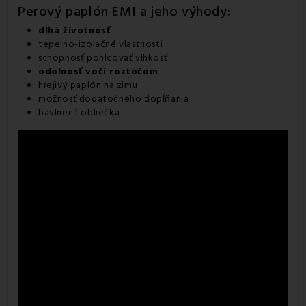
Perový paplón EMI a jeho výhody:
dlhá životnosť
tepelno-izolačné vlastnosti
schopnosť pohlcovať vlhkosť
odolnosť voči roztočom
hrejivý paplón na zimu
možnosť dodatočného dopĺňania
bavlnená obliečka