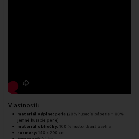
Vlastnosti:
materiál výplne:
perie (20% husacie páperie + 80%
jemné husacie perie)
materiál obliečky:
100 % husto tkaná bavlna
rozmery:
140 x 200 cm
hmotnosť:
2,1 kg