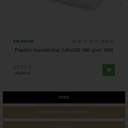
›
SKLADOM
SKLA
4.9
(59x)
Paplón štandardný 140x200 300 g/m² EMI
21,90 €
21,9
36,50 €
POPIS
PODROBNOSTI O PRODUKTE
RECENZIE