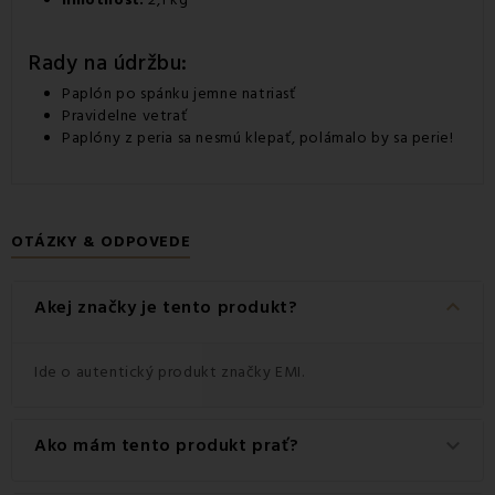
Rady na údržbu:
Paplón po spánku jemne natriasť
Pravidelne vetrať
Paplóny z peria sa nesmú klepať, polámalo by sa perie!
OTÁZKY & ODPOVEDE
keyboard_arrow_down
Akej značky je tento produkt?
Ide o autentický produkt značky EMI.
Ako mám tento produkt prať?
keyboard_arrow_down