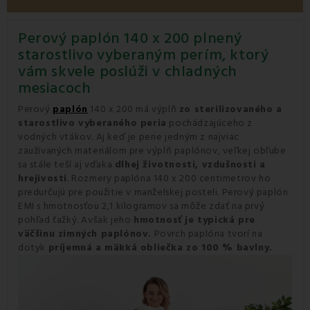
Perový paplón 140 x 200 plnený
starostlivo vyberaným perím, ktorý
vám skvele poslúži v chladných
mesiacoch
Perový
paplón
140 x 200 má výplň
zo sterilizovaného a
starostlivo vyberaného peria
pochádzajúceho z
vodných vtákov. Aj keď je perie jedným z najviac
zaužívaných materiálom pre výplň paplónov, veľkej obľube
sa stále teší aj vďaka
dlhej životnosti, vzdušnosti a
hrejivosti
. Rozmery paplóna 140 x 200 centimetrov ho
predurčujú pre použitie v manželskej posteli. Perový paplón
EMI s hmotnosťou 2,1 kilogramov sa môže zdať na prvý
pohľad ťažký. Avšak jeho
hmotnosť je typická pre
väčšinu zimných paplónov.
Povrch paplóna tvorí na
dotyk
príjemná a mäkká obliečka zo 100 % bavlny.