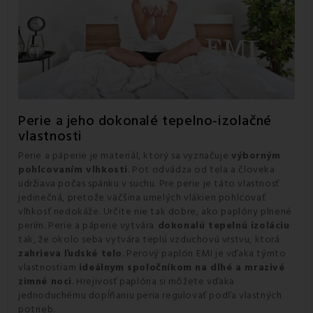
Perie a jeho dokonalé tepelno-izolačné
vlastnosti
Perie a páperie je materiál, ktorý sa vyznačuje
výborným
pohlcovaním vlhkosti
. Pot odvádza od tela a človeka
udržiava počas spánku v suchu. Pre perie je táto vlastnosť
jedinečná, pretože väčšina umelých vlákien pohlcovať
vlhkosť nedokáže. Určite nie tak dobre, ako paplóny plnené
perím. Perie a páperie vytvára
dokonalú tepelnú izoláciu
tak, že okolo seba vytvára teplú vzduchovú vrstvu, ktorá
zahrieva ľudské telo
. Perový paplón EMI je vďaka týmto
vlastnostiam
ideálnym spoločníkom na dlhé a mrazivé
zimné noci
. Hrejivosť paplóna si môžete vďaka
jednoduchému dopĺňaniu peria regulovať podľa vlastných
potrieb.