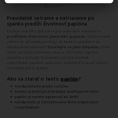
Pravidelné vetranie a natriasanie po
spánku predĺži životnosť paplóna
Existuje niekoľko spôsobov pre uchovanie vlastností a
predĺženie životnosti penového paplóna
. Uležané perie
vrátite do pôvodnej podoby, ak budete paplónom po
spánku jemne natriasať.
Vyvarujte sa jeho klepaniu
, ktoré
môže spôsobiť polámanie peria a znížiť jeho tepelno-
izolačné vlastnosti. Pravidelné vetranie predíde
zatuchlinám, paplónu zabezpečí vzdušnosť a vysuší vlhkosť
vstrebanú počas spánku.
Ako sa starať o tento
paplón
?
neodporúčame pranie v práčke
nesmie sa bieliť prostriedkami uvoľňujúcimi chlór
paplón sa nesmie naparovať ani žehliť
neodporúča sa odstraňovanie škvŕn organickými
rozpúšťadlami