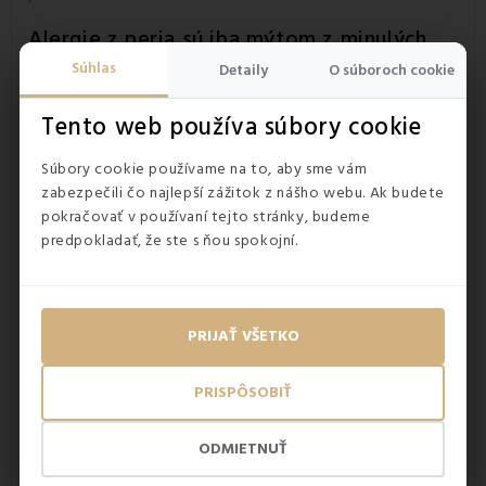
Alergie z peria sú iba mýtom z minulých
čias
Súhlas
Detaily
O súboroch cookie
V súčasnosti je perie pred výrobou
paplónov
a vankúšov
sterilizované tak, aby sa vo vnútri
zneškodnili všetky živé
Tento web používa súbory cookie
organizmy
. Hygienicky ošetrený perový paplón je
automaticky
odolný voči roztočom.
Alergie spôsobené
Súbory cookie používame na to, aby sme vám
perím sú mýtom z čias našich babičiek, kedy sa perové
zabezpečili čo najlepší zážitok z nášho webu. Ak budete
paplóny vyrábali v domácich podmienkach.
pokračovať v používaní tejto stránky, budeme
predpokladať, že ste s ňou spokojní.
PRIJAŤ VŠETKO
PRISPÔSOBIŤ
ODMIETNUŤ