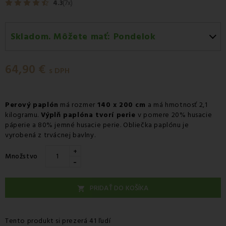
4.3
(7x)
Skladom. Môžete mať:
Pondelok
Pondelok 10.08
-
Doručenie kuriérom GLS
64,90 €
Pondelok 10.08
-
Vyzdvihnutie na predajni
s DPH
Utorok 11.08
-
Packeta doručenie kuriérom na adresu
Perový paplón
má rozmer
140 x 200 cm
a má hmotnosť 2,1
kilogramu.
Výplň paplóna tvorí perie
v pomere 20% husacie
páperie a 80% jemné husacie perie. Obliečka paplónu je
vyrobená z trvácnej bavlny.
+
Množstvo
-
PRIDAŤ DO KOŠÍKA

Tento produkt si prezerá 41 ľudí