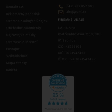
+421 233 057 083
Kontakt EMI
ahoj@emi.sk
Reklamačný poriadok
FIREMNÉ ÚDAJE
Ochrana osobných údajov
Obchodné podmienky
EMI EU s.r.o.
Pod Švabľovkou 2100, 083
Najčastejšie otázky
01 Sabinov
Overovanie recenzií
IČO: 46726608
Predajne
DIČ: 2023542455
Veľkoobchod
IČ DPH: SK 2023542455
Mapa stránky
Kariéra