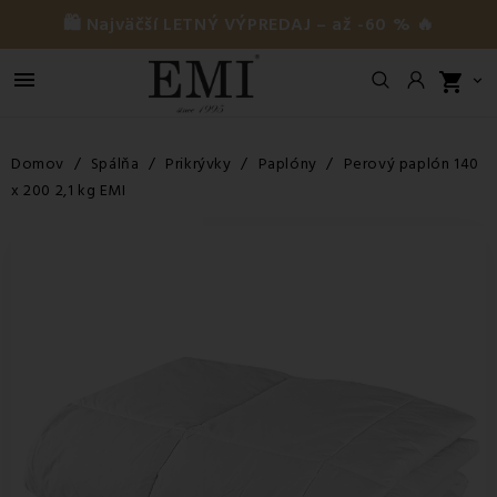
🛍️ Najväčší LETNÝ VÝPREDAJ – až -60 % 🔥

shopping_cart

Domov
Spálňa
Prikrývky
Paplóny
Perový paplón 140
x 200 2,1 kg EMI