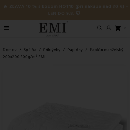
🔥 ZĽAVA 10 % s kódom HOT10 (pri nákupe nad 30 €) –
LEN DO 9.8. ⏰

shopping_cart

Domov
Spálňa
Prikrývky
Paplóny
Paplón manželský
200x200 300g/m² EMI