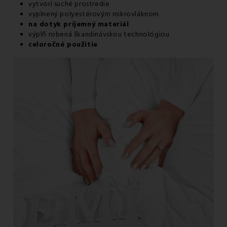
vytvorí suché prostredie
vyplnený polyestérovým mikrovláknom
na dotyk príjemný materiál
výplň robená škandinávskou technológiou
celoročné použitie