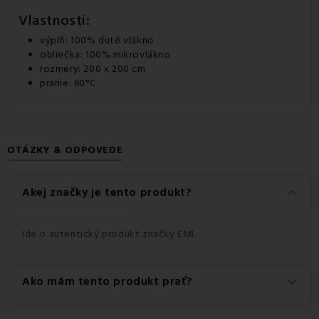
Vlastnosti:
výplň: 100%
duté vlákno
obliečka: 100% mikrovlákno
rozmery: 200 x 200 cm
pranie: 60°C
OTÁZKY & ODPOVEDE
keyboard_arrow_down
Akej značky je tento produkt?
Ide o autentický produkt značky EMI.
Ako mám tento produkt prať?
keyboard_arrow_down