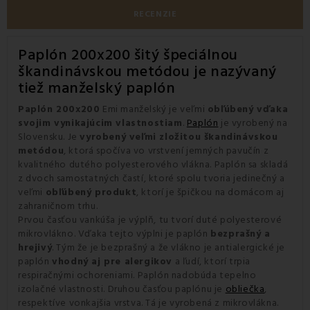
RECENZIE
Paplón 200x200 šitý špeciálnou
škandinávskou metódou je nazývaný
tiež manželský paplón
Paplón 200x200
Emi manželský je veľmi
obľúbený vďaka
svojim vynikajúcim vlastnostiam
.
Paplón
je vyrobený na
Slovensku. Je
vyrobený veľmi zložitou škandinávskou
metódou
, ktorá spočíva vo vrstvení jemných pavučín z
kvalitného dutého polyesterového vlákna. Paplón sa skladá
z dvoch samostatných častí, ktoré spolu tvoria jedinečný a
veľmi
obľúbený produkt
, ktorí je špičkou na domácom aj
zahraničnom trhu.
Prvou časťou vankúša je výplň, tu tvorí duté polyesterové
mikrovlákno. Vďaka tejto výplni je paplón
bezprašný a
hrejivý
. Tým že je bezprašný a že vlákno je antialergické je
paplón
vhodný aj pre alergikov
a ľudí, ktorí trpia
respiračnými ochoreniami. Paplón nadobúda tepelno
izolačné vlastnosti. Druhou časťou paplónu je
obliečka
,
respektíve vonkajšia vrstva. Tá je vyrobená z mikrovlákna.