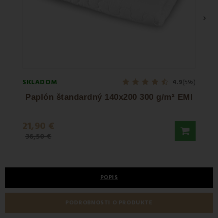
›
SKLADOM
SKLA
4.9
(59x)
Paplón štandardný 140x200 300 g/m² EMI
Papl
21,90 €
41,9
36,50 €
POPIS
PODROBNOSTI O PRODUKTE