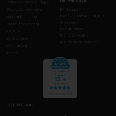
FIREMNÉ ÚDAJE
Ochrana osobných údajov
Obchodné podmienky
EMI EU s.r.o.
Pod Švabľovkou 2100, 083
Najčastejšie otázky
01 Sabinov
Overovanie recenzií
IČO: 46726608
Predajne
DIČ: 2023542455
Veľkoobchod
IČ DPH: SK 2023542455
Mapa stránky
Kariéra
SLEDUJTE NÁS