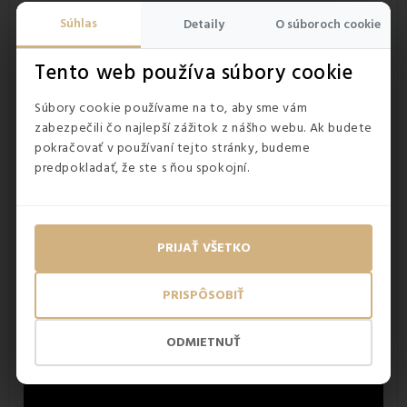
Súhlas
Detaily
O súboroch cookie
Obliečka prekvapí svojou zamatovou
jemnosťou
Tento web používa súbory cookie
Povrchová obliečka paplóna je vyrobená z mikrovlákna,
ktoré
pôsobí príjemne na dotyk a vydrží vo výbornej
Súbory cookie používame na to, aby sme vám
kondícii
aj po viacnásobnom vypratí. Priedušný materiál sa
zabezpečili čo najlepší zážitok z nášho webu. Ak budete
stará o prirodzenú klímu a vytvára suché prostredie.
pokračovať v používaní tejto stránky, budeme
Antialergickými vlastnosťami
sa pýši aj obliečka. Keďže
predpokladať, že ste s ňou spokojní.
sú obliečka aj jadro matraca vytvorené z umelých vlákien,
ktoré nie sú pre roztoče príliš lákavé,
zabraňujú ich
výskytu a množeniu
.
PRIJAŤ VŠETKO
PRISPÔSOBIŤ
ODMIETNUŤ