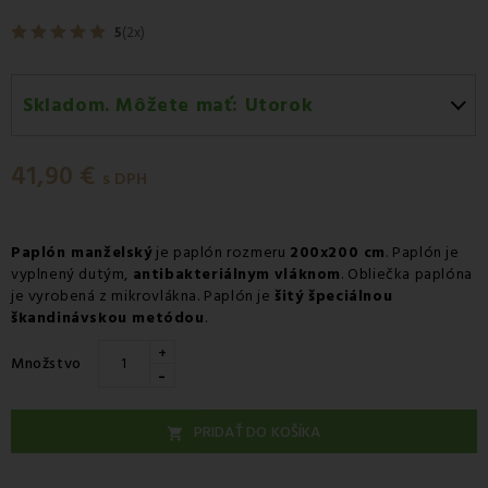
5
(2x)
Skladom. Môžete mať:
Utorok
Utorok 11.08
-
Doručenie kuriérom GLS
41,90 €
Utorok 11.08
-
Vyzdvihnutie na predajni
s DPH
Streda 12.08
-
Packeta doručenie kuriérom na adresu
Paplón manželský
je paplón rozmeru
200x200 cm
. Paplón je
vyplnený dutým,
antibakteriálnym vláknom
. Obliečka paplóna
je vyrobená z mikrovlákna. Paplón je
šitý špeciálnou
škandinávskou metódou
.
+
Množstvo
-
PRIDAŤ DO KOŠÍKA
