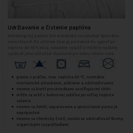
Udržiavanie a čistenie paplóna
Antialergický paplón Emi manželský nevyžaduje špeciálnu
starostlivosť. Po určitom čase je potrebné ho vyprať pri
teplote do 60°celzia, následne vysušiť a môžete naďalej
využívať jeho užitočné vlastnosti po dobu celého roka.
pranie v práčke, max. teplota 60 °C, normálne
mechanické pôsobenie, plákanie a odstreďovanie
nesmie sa bieliť prostriedkami uvoľňujúcimi chlór
môže sa sušiť v bubnovej sušičke pri nižšej teplote
sušenia
nesmie sa žehliť, naparovanie a spracovanie parou je
neprípustné
nesmie sa chemicky čistiť, nesmú sa odstraňovať škvrny
organickými rozpúšťadlami