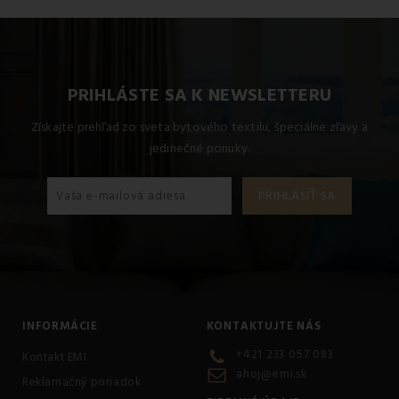
Pre dosiahnutie najlepších výsledkov odporúčame tento
produkt prať na 60 °C.
PRIHLÁSTE SA K NEWSLETTERU
Získajte prehľad zo sveta bytového textilu, špeciálne zľavy a
jedinečné ponuky.
INFORMÁCIE
KONTAKTUJTE NÁS
+421 233 057 083
Kontakt EMI
ahoj@emi.sk
Reklamačný poriadok