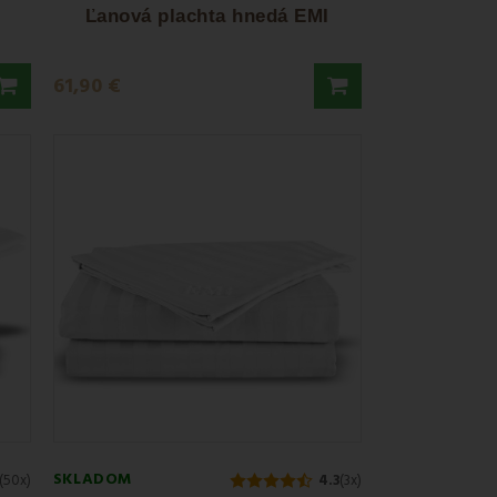
e podľa vašich predstáv.
Ľanová plachta hnedá EMI
61,90 €
SKLADOM
(50x)
4.3
(3x)