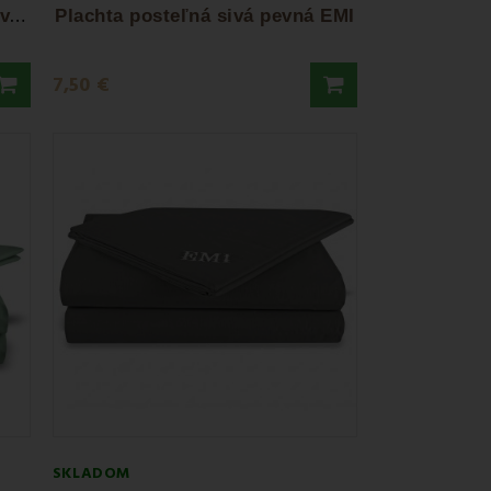
P
lachta posteľná oranžová pevná EMI
Plachta posteľná sivá pevná EMI
7,50 €
SKLADOM