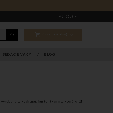
Môj účet

shopping_cart

Košík (prázdny)
SEDACIE VAKY
BLOG
vyrobené z kvalitnej, hustej tkaniny, ktorá
drží
lnou voľbou pre tých, ktorí uprednostňujú klasický