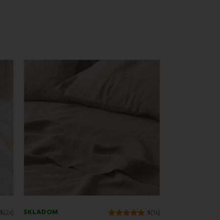
teriálmi
, ktoré zlepšujú ich pružnosť, priedušnosť
ebujete
plachtu na netypický
matrac
, radi vám
j
spálne
– od minimalistických moderných
e váš spánok, hygienu a pohodlie.
Pevné plachty
SKLADOM
.5
(2x)
5
(1x)