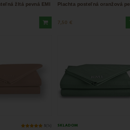
teľná žltá pevná EMI
7,50 €
SKLADOM
5
(1x)