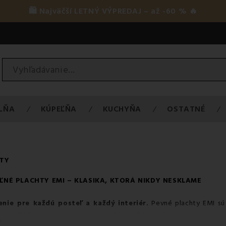
🛍️ Najväčší LETNÝ VÝPREDAJ – až -60 % 🔥
LŇA
KÚPEĽŇA
KUCHYŇA
OSTATNÉ
HTY
ĽNÉ PLACHTY
EMI – KLASIKA, KTORÁ NIKDY NESKLAME
enie pre každú posteľ a každý interiér.
Pevné plachty
EMI sú 
ne prilieha k
matracu
a nie je náchylná na poškodenie
. Sú ideá
.