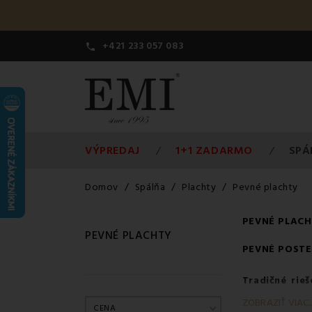
+421 233 057 083

VÝPREDAJ
1+1 ZADARMO
SPÁ
Domov
Spálňa
Plachty
Pevné plachty
PEVNÉ PLAC
PEVNÉ PLACHTY
PEVNÉ POSTE
Tradičné rieš
tvar, perfekt
ZOBRAZIŤ VIAC..
CENA