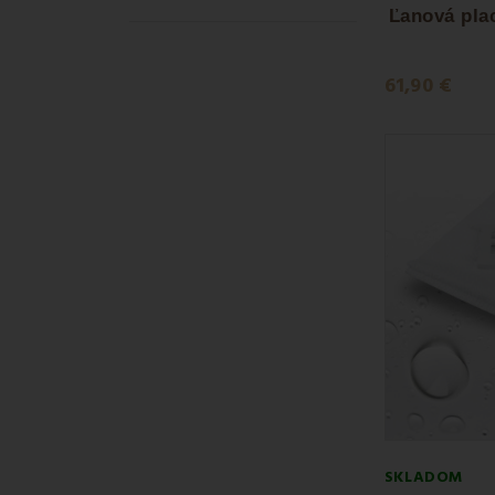
Vyberte si svoj
Ľanová pla
61,90 €
SKLADOM