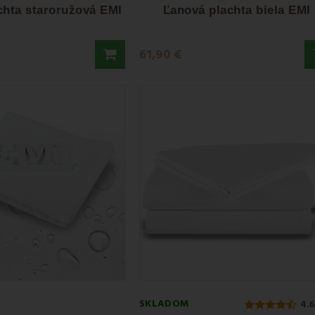
u ideálnu už dnes – alebo nás kontaktujte a my vám ju ušijeme presn
chta staroružová EMI
Ľanová plachta biela EMI
61,90 €
SKLADOM
4.6