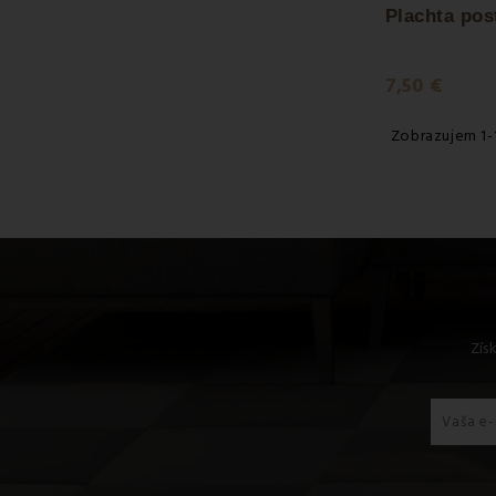
7,50 €
Zobrazujem 1-1
Zís