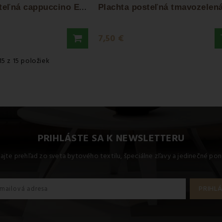
P
lachta posteľná cappuccino EMI
7,50 €
5 z 15 položiek
PRIHLÁSTE SA K NEWSLETTERU
kajte prehľad zo sveta bytového textilu, špeciálne zľavy a jedinečné pon