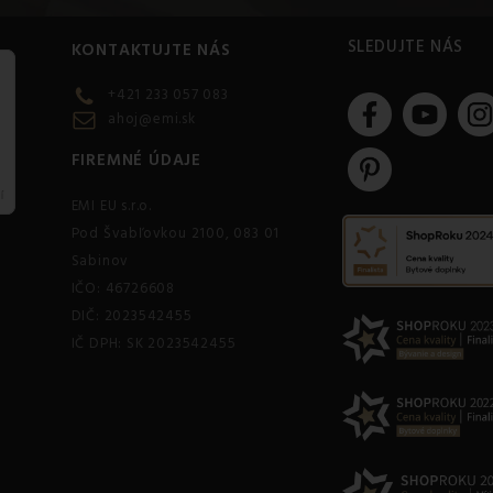
SLEDUJTE NÁS
KONTAKTUJTE NÁS
+421 233 057 083
ahoj@emi.sk
FIREMNÉ ÚDAJE
EMI EU s.r.o.
Pod Švabľovkou 2100, 083 01
Sabinov
IČO: 46726608
DIČ: 2023542455
IČ DPH: SK 2023542455