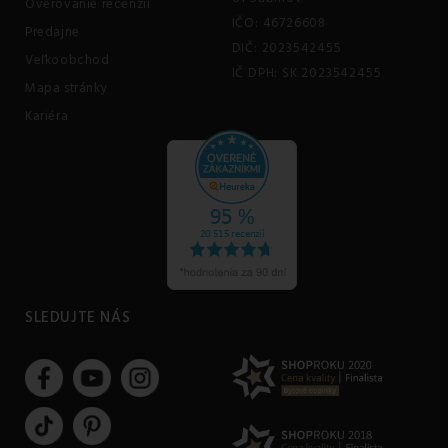
Overovanie recenzií
IČO: 46726608
Predajne
DIČ: 2023542455
Veľkoobchod
IČ DPH: SK 2023542455
Mapa stránky
Kariéra
SLEDUJTE NÁS