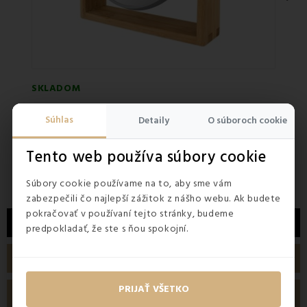
SKLADOM
SKLA
Zrkadlo na podstavci sivé AWD
Súhlas
Detaily
O súboroch cookie
Tento web používa súbory cookie
13,90 €
26,5
Súbory cookie používame na to, aby sme vám
zabezpečili čo najlepší zážitok z nášho webu. Ak budete
pokračovať v používaní tejto stránky, budeme
POPIS
predpokladať, že ste s ňou spokojní.
PODROBNOSTI O PRODUKTE
PRIJAŤ VŠETKO
RECENZIE