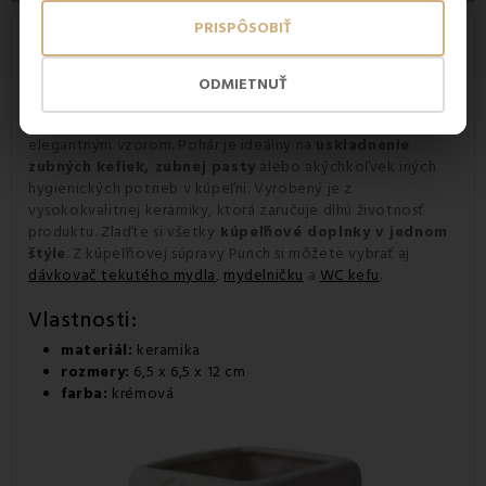
PRISPÔSOBIŤ
Pohár Punch - nádych minimalizmu a
luxusu vo vašej kúpeľni
ODMIETNUŤ
Pohár zo série Punch v krémovom odtieni je výsledkom
čistých línii a minimalizmu. Na prvý pohľad vás zaujme svojim
elegantným vzorom. Pohár je ideálny na
uskladnenie
zubných kefiek, zubnej pasty
alebo akýchkoľvek iných
hygienických potrieb v kúpeľni. Vyrobený je z
vysokokvalitnej keramiky, ktorá zaručuje dlhú životnosť
produktu. Zlaďte si všetky
kúpeľňové doplnky v jednom
štýle
. Z kúpeľňovej súpravy Punch si môžete vybrať aj
dávkovač tekutého mydla
,
mydelničku
a
WC kefu
.
Vlastnosti:
materiál:
keramika
rozmery:
6,5 x 6,5 x 12 cm
farba:
krémová