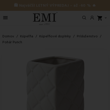
🛍️ Najväčší LETNÝ VÝPREDAJ – až -60 % 🔥

shopping_cart

Domov
Kúpeľňa
Kúpeľňové doplnky
Príslušenstvo
Pohár Punch