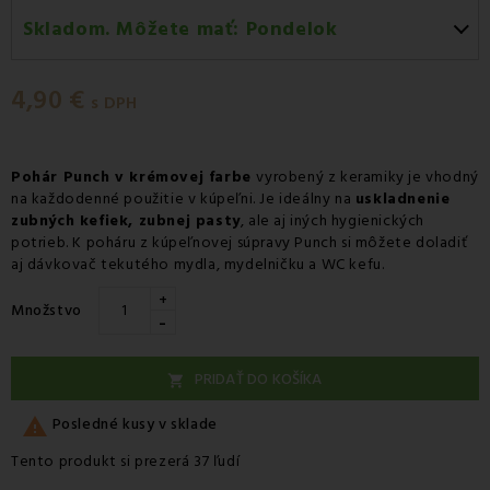
Skladom. Môžete mať:
Pondelok
Pondelok 10.08
-
Doručenie kuriérom GLS
4,90 €
Pondelok 10.08
-
Vyzdvihnutie na predajni
s DPH
Pondelok 10.08
-
Osobný odber v odbernom mieste
Packeta
Pohár Punch v krémovej farbe
vyrobený z keramiky je vhodný
na každodenné použitie v kúpeľni. Je ideálny na
Pondelok 10.08
-
Osobný odber v odbernom mieste
uskladnenie
zubných kefiek, zubnej pasty
, ale aj iných hygienických
GLS
potrieb. K poháru z kúpeľnovej súpravy Punch si môžete doladiť
Utorok 11.08
-
Packeta doručenie kuriérom na adresu
aj dávkovač tekutého mydla, mydelničku a WC kefu.
+
Množstvo
-
PRIDAŤ DO KOŠÍKA


Posledné kusy v sklade
Tento produkt si prezerá 37 ľudí