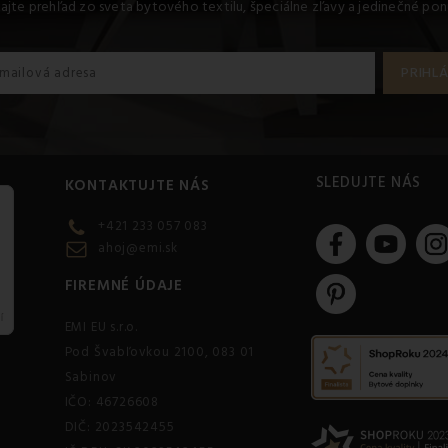
kajte prehľad zo sveta bytového textilu, špeciálne zľavy a jedinečné pon
SLEDUJTE NÁS
KONTAKTUJTE NÁS
+421 233 057 083
ahoj@emi.sk
FIREMNÉ ÚDAJE
EMI EU s.r.o.
Pod Švabľovkou 2100, 083 01
Sabinov
IČO: 46726608
DIČ: 2023542455