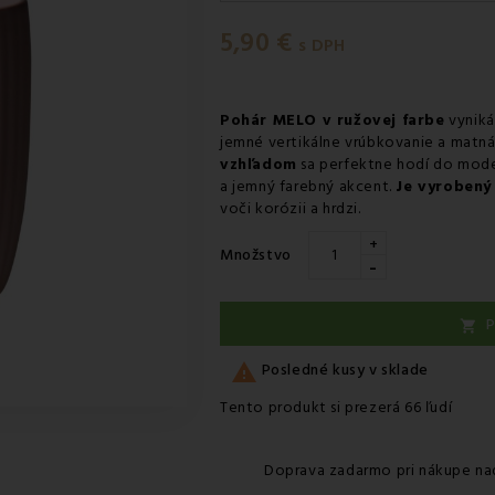
Zajtra
-
Doručenie kuriérom G
5,90 €
Zajtra
-
Vyzdvihnutie na preda
s DPH
Zajtra
-
Osobný odber v odbe
Zajtra
-
Osobný odber v odbe
Pohár MELO v ružovej farbe
vyniká
jemné vertikálne vrúbkovanie a matn
Pondelok 10.08
-
Packeta doru
vzhľadom
sa perfektne hodí do mode
a jemný farebný akcent.
Je vyrobený 
voči korózii a hrdzi.
+
Množstvo
-
P


Posledné kusy v sklade
Tento produkt si prezerá 66 ľudí
Doprava zadarmo pri nákupe na