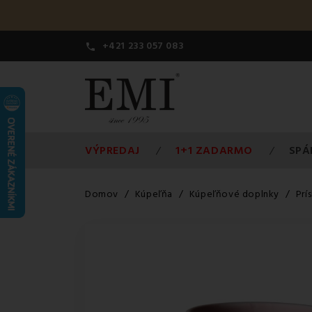
+421 233 057 083

VÝPREDAJ
1+1 ZADARMO
SPÁ
Domov
Kúpeľňa
Kúpeľňové doplnky
Prí