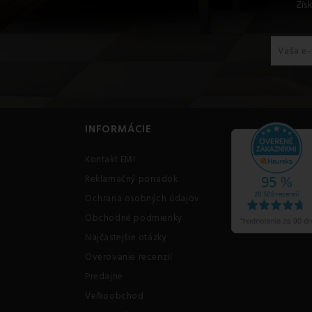
Zís
INFORMÁCIE
Kontakt EMI
Reklamačný poriadok
Ochrana osobných údajov
Obchodné podmienky
Najčastejšie otázky
Overovanie recenzií
Predajne
Veľkoobchod