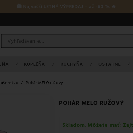
🛍️ Najväčší LETNÝ VÝPREDAJ – až -60 % 🔥
LŇA
KÚPEĽŇA
KUCHYŇA
OSTATNÉ
slušenstvo
Pohár MELO ružový
POHÁR MELO RUŽOVÝ
Skladom. Môžete mať:
Zaj