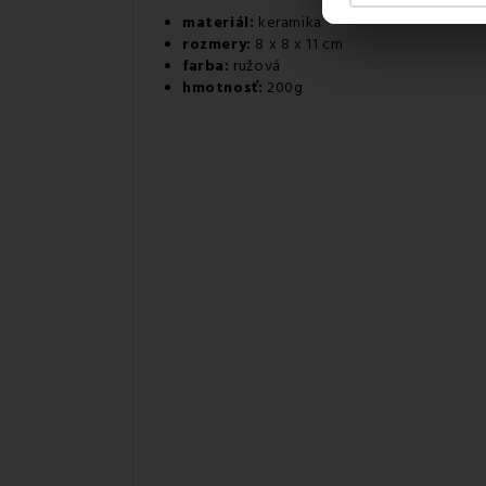
materiál:
keramika
rozmery:
8 x 8 x 11 cm
farba:
ružová
hmotnosť:
200g