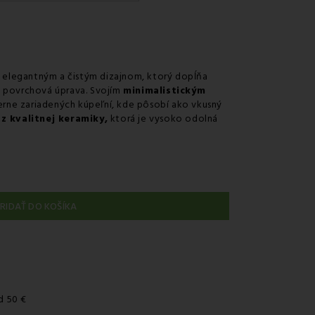
LS
jni
rnom mieste Packeta
rnom mieste GLS
 elegantným a čistým dizajnom, ktorý dopĺňa
á povrchová úprava. Svojím
minimalistickým
čenie kuriérom na adresu
rne zariadených kúpeľní, kde pôsobí ako vkusný
z kvalitnej keramiky,
ktorá je vysoko odolná
RIDAŤ DO KOŠÍKA
d 50 €