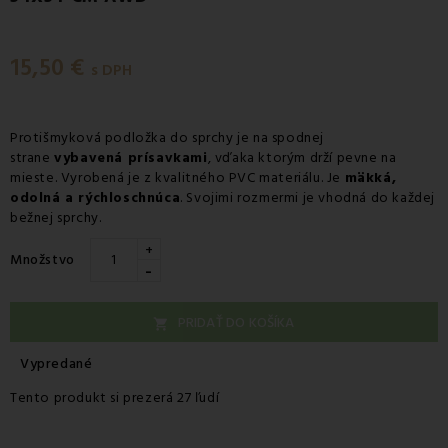
15,50 €
s DPH
Protišmyková podložka do sprchy je na spodnej
strane
vybavená prísavkami
, vďaka ktorým drží pevne na
mieste. Vyrobená je z kvalitného PVC materiálu. Je
mäkká,
odolná a rýchloschnúca
. Svojimi rozmermi je vhodná do každej
bežnej sprchy.
+
Množstvo
-
PRIDAŤ DO KOŠÍKA

Vypredané
Tento produkt si prezerá 27 ľudí