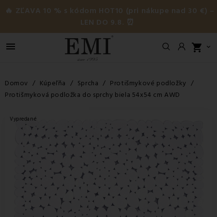
🔥 ZĽAVA 10 % s kódom HOT10 (pri nákupe nad 30 €) –
LEN DO 9.8. ⏰

shopping_cart

Domov
Kúpeľňa
Sprcha
Protišmykové podložky
Protišmyková podložka do sprchy biela 54x54 cm AWD
Vypredané