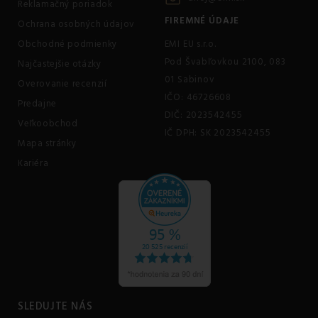
Reklamačný poriadok
FIREMNÉ ÚDAJE
Ochrana osobných údajov
Obchodné podmienky
EMI EU s.r.o.
Pod Švabľovkou 2100, 083
Najčastejšie otázky
01 Sabinov
Overovanie recenzií
IČO: 46726608
Predajne
DIČ: 2023542455
Veľkoobchod
IČ DPH: SK 2023542455
Mapa stránky
Kariéra
SLEDUJTE NÁS