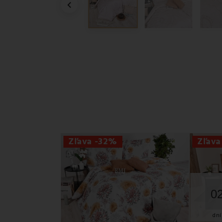

Zľava -32%
Zľava
0
dní