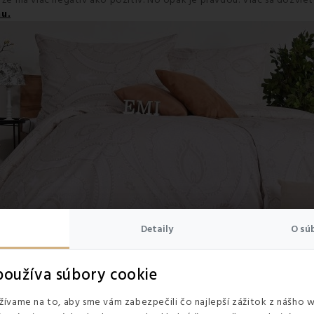
, že má viac negatív ako pozitív. No opak je pravdou. Viac sa dozvie
u.
Detaily
O sú
oužíva súbory cookie
ívame na to, aby sme vám zabezpečili čo najlepší zážitok z nášho 