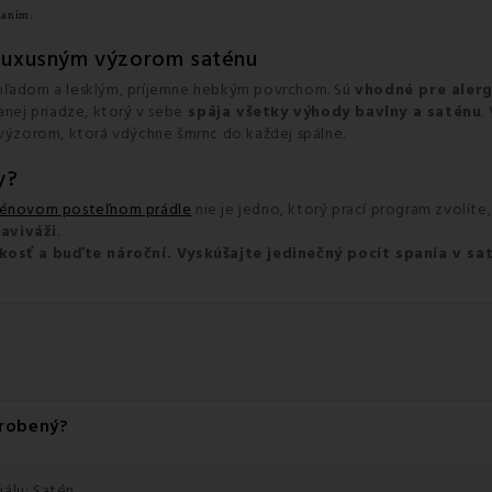
naním.
a luxusným výzorom saténu
zhľadom a lesklým, príjemne hebkým povrchom. Sú
vhodné pre alergi
anej priadze, ktorý v sebe
spája všetky výhody bavlny a saténu
.
 výzorom, ktorá vdýchne šmrnc do každej spálne.
y?
ténovom posteľnom prádle
nie je jedno, ktorý prací program zvolíte
aviváži
.
bkosť a buďte nároční
. Vyskúšajte jedinečný pocit spania v sa
yrobený?
álu: Satén.