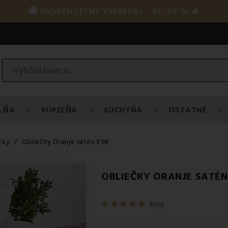
🛍️ Najväčší LETNÝ VÝPREDAJ – až -60 % 🔥
LŇA
KÚPEĽŇA
KUCHYŇA
OSTATNÉ
čky
Obliečky Oranje satén EMI
OBLIEČKY ORANJE SATÉN
5
(6x)