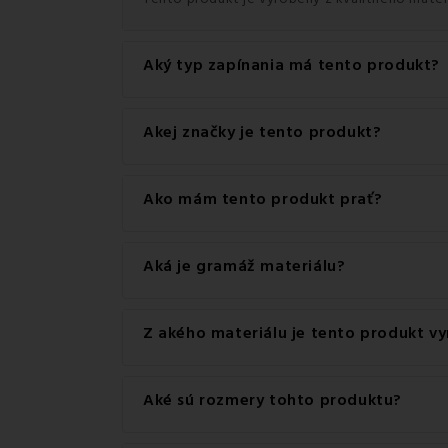
Aký typ zapínania má tento produkt?
Tento produkt má praktické zapínanie na Zips.
Akej značky je tento produkt?
Ide o autentický produkt značky EMI.
Ako mám tento produkt prať?
Pre dosiahnutie najlepších výsledkov odporúč
Aká je gramáž materiálu?
Gramáž materiálu použitého pre tento produkt
Z akého materiálu je tento produkt v
Tento produkt je vyrobený z kvalitného materi
Aké sú rozmery tohto produktu?