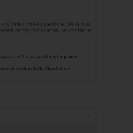
kov, ľudí s citlivou pokožkou, ale aj malé
 Výsledkom je hodvábne jemná, hrejivá a takmer
, a preto voľte radšej
citlivejšie pranie
.
ténových obliečkach. Ihneď si ich
keyboard_arrow_down