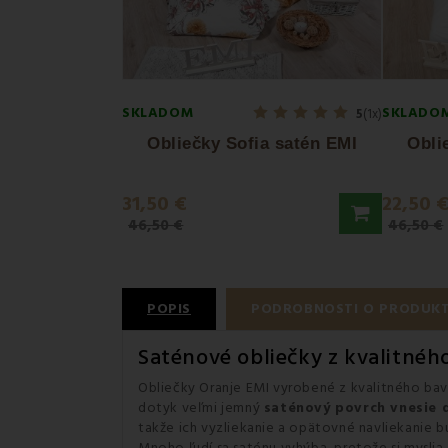
SKLADOM
SKLADO
5
(1x)
Obliečky Sofia satén EMI
Obli
31,50 €
22,50 
46,50 €
46,50 €
POPIS
PODROBNOSTI O PRODUK
Saténové obliečky z kvalitné
Obliečky Oranje EMI vyrobené z kvalitného ba
dotyk veľmi jemný
saténový povrch vnesie 
takže ich vyzliekanie a opätovné navliekanie 