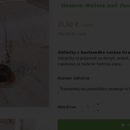
Skladom. Môžete mať:
Pon
Pondelok 10.08
-
Doručenie k
31,50 €
Pondelok 10.08
-
Vyzdvihnutie
s DPH
46,50 €
Pondelok 10.08
-
Osobný odbe
s DPH
Pondelok 10.08
-
Osobný odbe
Obliečky z bavlneného saténu Ora
Utorok 11.08
-
Packeta doruče
Obliečky sú príjemné na dotyk, jemné, 
zapínanie je riešené formou zipsu.
Rozmer obliečok
+
Množstvo
-
P
