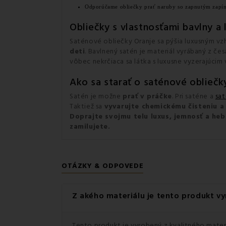
Odporúčame obliečky prať naruby so zapnutým zapí
Obliečky s vlastnosťami bavlny 
Saténové obliečky Oranje sa pýšia luxusným v
deti
. Bavlnený satén je materiál vyrábaný z čes
vôbec nekrčiaca sa látka s luxusne vyzerajúcim
Ako sa starať o saténové obliečk
Satén je možne
prať v práčke
. Pri saténe a
sa
Taktiež sa
vyvarujte chemickému čisteniu a 
Doprajte svojmu telu
luxus, jemnosť a he
zamilujete.
OTÁZKY & ODPOVEDE
Z akého materiálu je tento produkt v
Tento produkt je vyrobený z kvalitného materi