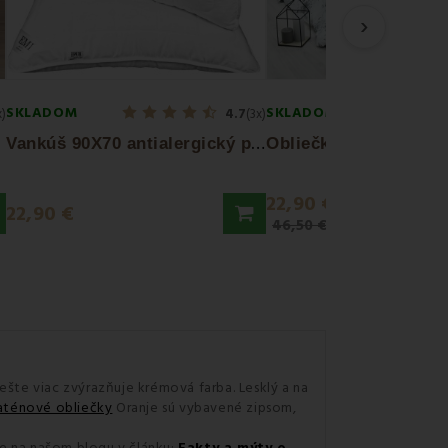
›
SKLADOM
SKLADOM
x)
4.7
(3x)
V
ankúš 90X70 antialergický prešívaný EMI...
22,90 €
22,90 €
46,50 €
 ešte viac zvýrazňuje krémová farba. Lesklý a na
aténové obliečky
Oranje sú vybavené zipsom,