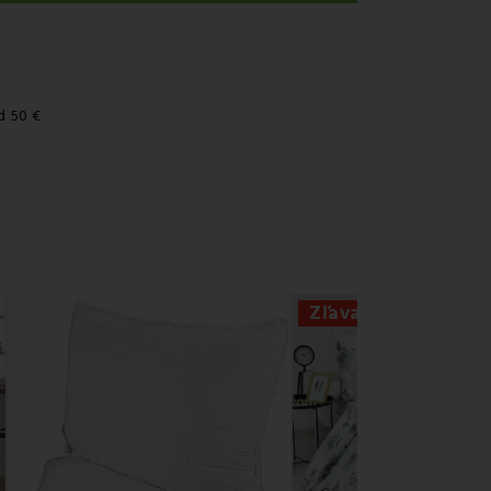
d 50 €
Zľava -51%