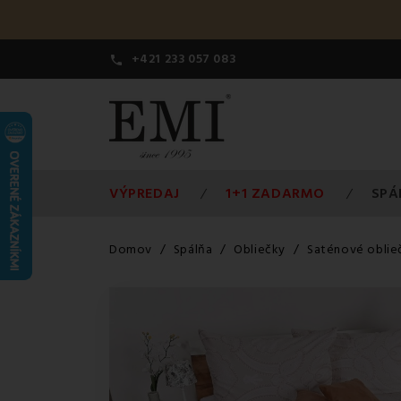
+421 233 057 083

VÝPREDAJ
1+1 ZADARMO
SPÁ
Domov
Spálňa
Obliečky
Saténové oblie