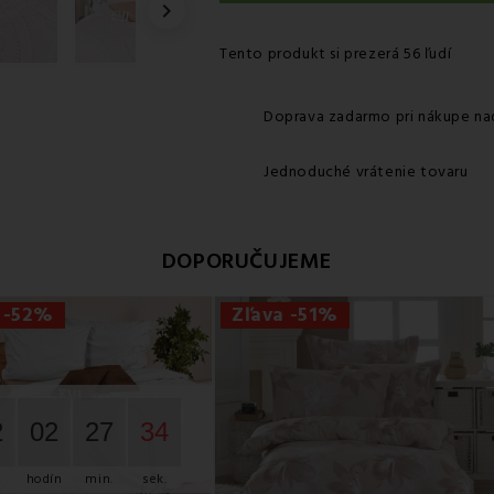

Tento produkt si prezerá 56 ľudí
Doprava zadarmo pri nákupe na
Jednoduché vrátenie tovaru
DOPORUČUJEME
 -52%
Zľava -51%
2
02
27
32
hodín
min.
sek.