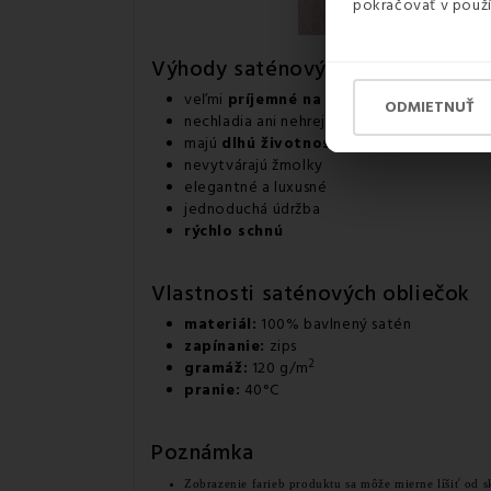
pokračovať v použí
Výhody saténových obliečok
veľmi
príjemné na dotyk
ODMIETNUŤ
nechladia ani nehrejú
majú
dlhú životnosť
nevytvárajú žmolky
elegantné a luxusné
jednoduchá údržba
rýchlo schnú
Vlastnosti saténových obliečok
materiál:
100% bavlnený satén
zapínanie:
zips
2
gramáž:
120 g/m
pranie:
40°C
Poznámka
Zobrazenie farieb produktu sa môže mierne líšiť od s