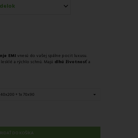
delok
uriérom GLS
 na predajni
r v odbernom mieste Packeta
r v odbernom mieste GLS
nje EMI
vnesú do vašej spálne pocit luxusu.
nie kuriérom na adresu
lesklé a rýchlo schnú. Majú
dlhú životnosť
a
RIDAŤ DO KOŠÍKA