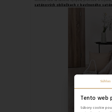
Mnoho ľudí sa saténu vyhýba, pretože si myslia
saténových obliečkach z bavlneného satén
Súhlas
Tento web p
Súbory cookie použ