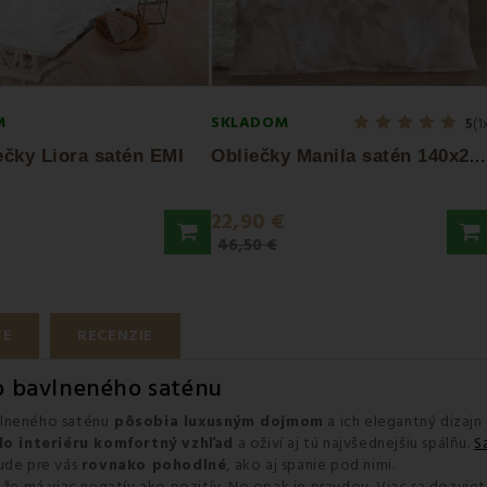
M
SKLADOM
5
(1
O
bliečky Manila satén 140x200 + 70x90 EMI
ečky Liora satén EMI
€
22,90 €
46,50 €
TE
RECENZIE
ho bavlneného saténu
vlneného saténu
pôsobia luxusným dojmom
a ich elegantný dizajn
do interiéru komfortný vzhľad
a oživí aj tú najvšednejšiu spálňu.
S
bude pre vás
rovnako pohodlné
, ako aj spanie pod nimi.