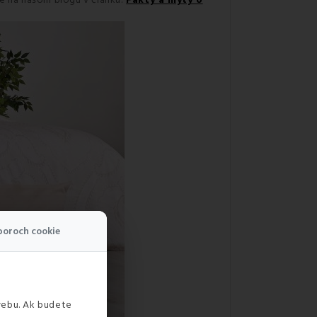
te na našom blogu v článku:
Fakty a mýty o
boroch cookie
webu. Ak budete