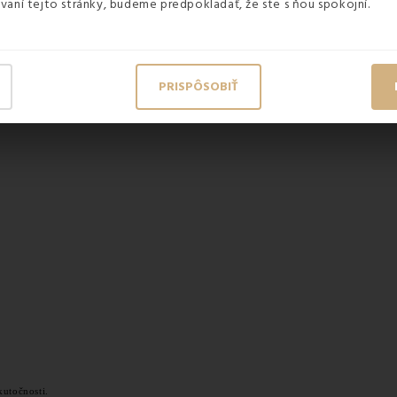
vaní tejto stránky, budeme predpokladať, že ste s ňou spokojní.
PRISPÔSOBIŤ
kutočnosti.