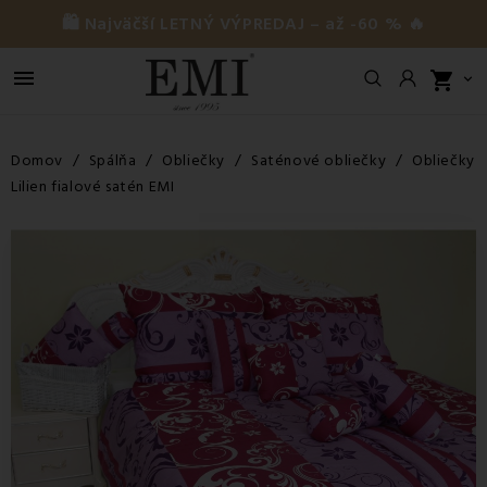
🛍️ Najväčší LETNÝ VÝPREDAJ – až -60 % 🔥

shopping_cart

Domov
Spálňa
Obliečky
Saténové obliečky
Obliečky
Lilien fialové satén EMI