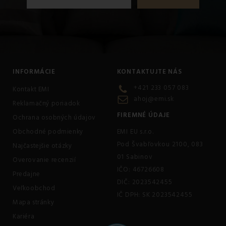
INFORMÁCIE
KONTAKTUJTE NÁS
+421 233 057 083
Kontakt EMI
ahoj@emi.sk
Reklamačný poriadok
FIREMNÉ ÚDAJE
Ochrana osobných údajov
Obchodné podmienky
EMI EU s.r.o.
Pod Švabľovkou 2100, 083
Najčastejšie otázky
01 Sabinov
Overovanie recenzií
IČO: 46726608
Predajne
DIČ: 2023542455
Veľkoobchod
IČ DPH: SK 2023542455
Mapa stránky
Kariéra