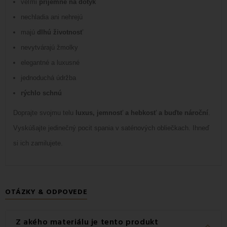
veľmi
príjemné na dotyk
nechladia ani nehrejú
majú
dlhú životnosť
nevytvárajú žmolky
elegantné a luxusné
jednoduchá údržba
rýchlo schnú
Doprajte svojmu telu
luxus, jemnosť a hebkosť a buďte nároční
.
Vyskúšajte jedinečný pocit spania v saténových obliečkach. Ihneď
si ich zamilujete.
OTÁZKY & ODPOVEDE
Z akého materiálu je tento produkt
keyboard_arrow_down