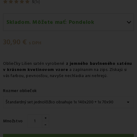
5
(1x)
Skladom. Môžete mať:
Pondelok
Pondelok 10.08
-
Doručenie kuriérom GLS
30,90 €
Pondelok 10.08
-
Vyzdvihnutie na predajni
s DPH
Pondelok 10.08
-
Osobný odber v odbernom mieste
Packeta
Obliečky Lilien satén vyrobené
z jemného bavlneného saténu
v krásnom kvetinovom vzore
Pondelok 10.08
-
Osobný odber v odbernom mieste
a zapínanim na zips. Získajú si
vás farbou, pevnosťou, navyše nechladia ani nehrejú.
GLS
Utorok 11.08
-
Packeta doručenie kuriérom na adresu
Rozmer obliečok
+
Množstvo
-