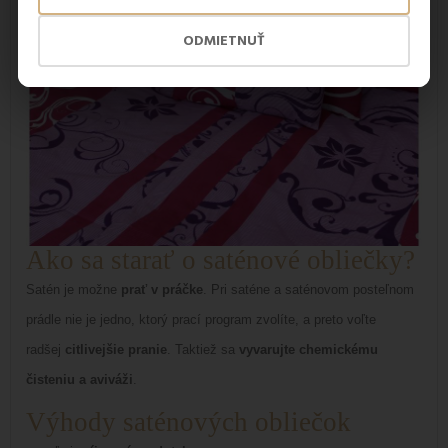
ODMIETNUŤ
Ako sa starať o saténové obliečky?
Satén je možne
prať v práčke
. Pri saténe a saténovom posteľnom
prádle nie je jedno, ktorý prací program zvolíte, a preto voľte
radšej
citlivejšie pranie
. Taktiež sa
vyvarujte chemickému
čisteniu a aviváži
.
Výhody saténových obliečok