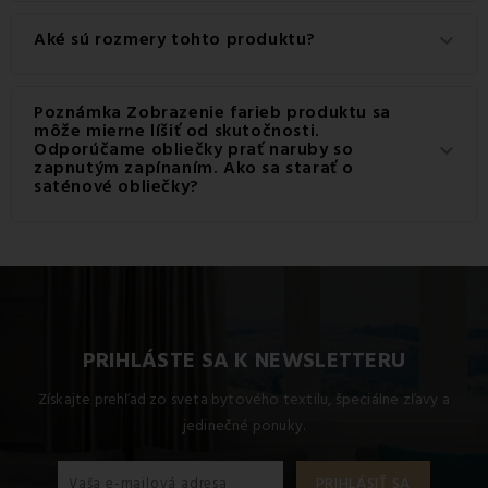
Tento produkt je vyrobený z kvalitného materiálu: 100%
Aké sú rozmery tohto produktu?
keyboard_arrow_down
Bavlna.
Dostupné rozmery pre tento produkt sú: Štandardný set
Poznámka Zobrazenie farieb produktu sa
jednolôžko obsahuje 1x 140x200 + 1x 70x90.
môže mierne líšiť od skutočnosti.
Odporúčame obliečky prať naruby so
keyboard_arrow_down
zapnutým zapínaním. Ako sa starať o
saténové obliečky?
Satén je možne
. Pri saténe a saténovom
prať v práčke
posteľnom prádle nie je jedno, ktorý prací program
zvolíte, a preto voľte radšej
. Taktiež
citlivejšie pranie
sa
.
vyvarujte chemickému čisteniu a aviváži
PRIHLÁSTE SA K NEWSLETTERU
Získajte prehľad zo sveta bytového textilu, špeciálne zľavy a
jedinečné ponuky.