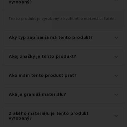
vyrobený?
Tento produkt je vyrobený z kvalitného materiálu: Satén.
Aký typ zapínania má tento produkt?
keyboard_arrow_down
Tento produkt má praktické zapínanie na Zips.
Akej značky je tento produkt?
keyboard_arrow_down
Ide o autentický produkt značky EMI.
Ako mám tento produkt prať?
keyboard_arrow_down
Pre dosiahnutie najlepších výsledkov odporúčame tento
Aká je gramáž materiálu?
keyboard_arrow_down
produkt prať na 60 °C.
Gramáž materiálu použitého pre tento produkt je 120
Z akého materiálu je tento produkt
keyboard_arrow_down
g/m2.
vyrobený?