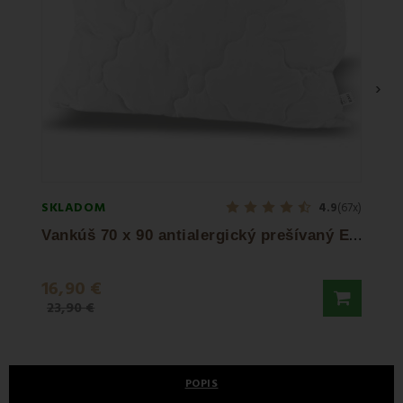
›
SKLADOM
SKLA
4.9
(67x)
V
ankúš 70 x 90 antialergický prešívaný EMI...
16,90 €
22,9
23,90 €
46,50
POPIS