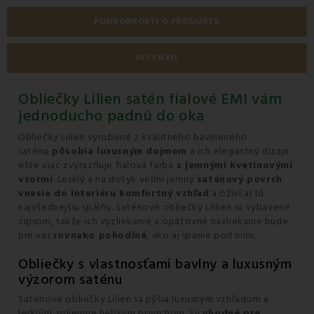
PODROBNOSTI O PRODUKTE
RECENZIE
Obliečky Lilien satén fialové EMI vám
jednoducho padnú do oka
Obliečky Lilien vyrobené z kvalitného bavlneného
saténu
pôsobia luxusným dojmom
a ich elegantný dizajn
ešte viac zvýrazňuje fialová farba
s jemnými kvetinovými
vzormi
. Lesklý a na dotyk veľmi jemný
saténový povrch
vnesie do interiéru komfortný vzhľad
a oživí aj tú
najvšednejšiu spálňu. Saténové obliečky Lillien sú vybavené
zipsom, takže ich vyzliekanie a opätovné navliekanie bude
pre vás
rovnako pohodlné
, ako aj spanie pod nimi.
Obliečky s vlastnosťami bavlny a luxusným
výzorom saténu
Saténové obliečky Lilien sa pýšia luxusným vzhľadom a
lesklým, príjemne hebkým povrchom. Sú
vhodné pre