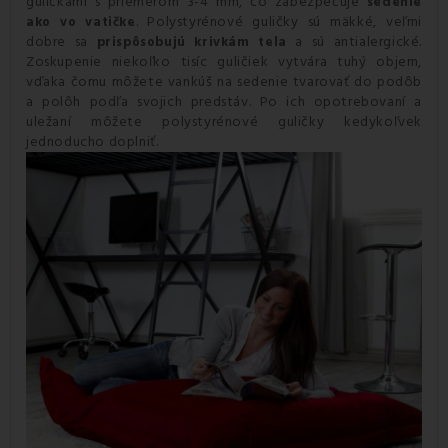
guličkami s priemerom 3-4 mm, čo zabezpečuje
sedenie
. Polystyrénové guličky sú mäkké, veľmi
ako vo vatičke
dobre sa
a sú antialergické.
prispôsobujú krivkám tela
Zoskupenie niekoľko tisíc guličiek vytvára tuhý objem,
vďaka čomu môžete vankúš na sedenie tvarovať do podôb
a polôh podľa svojich predstáv. Po ich opotrebovaní a
uležaní môžete polystyrénové guličky kedykoľvek
jednoducho doplniť.