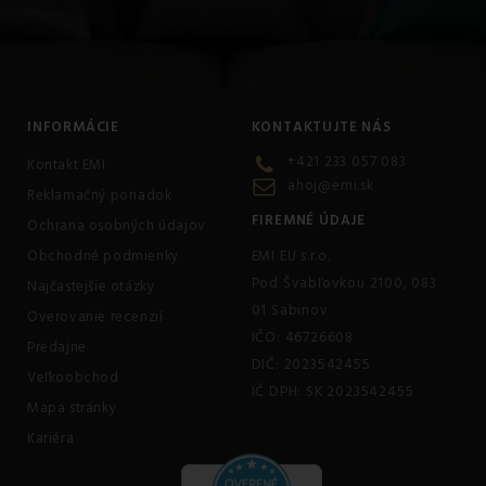
INFORMÁCIE
KONTAKTUJTE NÁS
+421 233 057 083
Kontakt EMI
ahoj@emi.sk
Reklamačný poriadok
FIREMNÉ ÚDAJE
Ochrana osobných údajov
Obchodné podmienky
EMI EU s.r.o.
Pod Švabľovkou 2100, 083
Najčastejšie otázky
01 Sabinov
Overovanie recenzií
IČO: 46726608
Predajne
DIČ: 2023542455
Veľkoobchod
IČ DPH: SK 2023542455
Mapa stránky
Kariéra