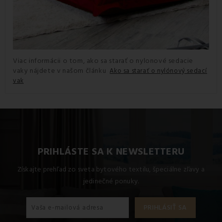
Viac informácii o tom, ako sa starať o nylonové sedacie
vaky nájdete v našom článku
Ako sa starať o nylónový sedací
vak
PRIHLÁSTE SA K NEWSLETTERU
Získajte prehľad zo sveta bytového textilu, špeciálne zľavy a
jedinečné ponuky.