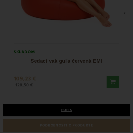
›
SKLADOM
SKLA
Sedací vak guľa červená EMI
109,23 €
113,
128,50 €
133,5
POPIS
PODROBNOSTI O PRODUKTE