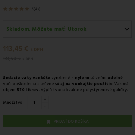
5
(4x)
Skladom. Môžete mať:
Utorok
Utorok 11.08
-
Doručenie kuriérom GLS
113,45 €
Utorok 11.08
-
Vyzdvihnutie na predajni
s DPH
133,50 €
Streda 12.08
-
Packeta doručenie kuriérom na adresu
s DPH
Sedacie vaky vankúše
vyrobené z
nylonu
sú veľmi
odolné
voči poškodeniu a určené sú
aj na vonkajšie použitie
. Vak má
objem
570 litrov
. Výplň tvoria kvalitné polystyrénové guličky.
+
Množstvo
-
PRIDAŤ DO KOŠÍKA
