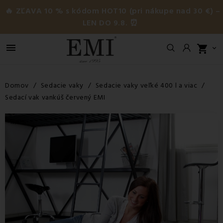
🔥 ZĽAVA 10 % s kódom HOT10 (pri nákupe nad 30 €) –
LEN DO 9.8. ⏰

shopping_cart

Domov
Sedacie vaky
Sedacie vaky veľké 400 l a viac
Sedací vak vankúš červený EMI
-15,02%