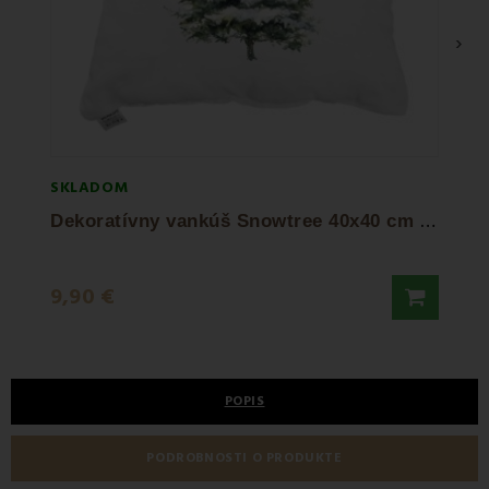
›
SKLADOM
SKLA
D
ekoratívny vankúš Snowtree 40x40 cm EMI
Deko
7,90
9,90 €
9,90 
POPIS
PODROBNOSTI O PRODUKTE