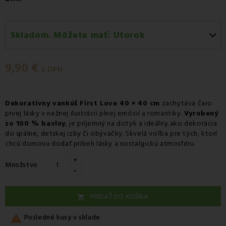
Skladom. Môžete mať:
Utorok
Utorok 11.08
-
Doručenie kuriérom GLS
9,90 €
Utorok 11.08
-
Vyzdvihnutie na predajni
s DPH
Utorok 11.08
-
Osobný odber v odbernom mieste
Packeta
Dekoratívny vankúš First Love 40 × 40 cm
zachytáva čaro
prvej lásky v nežnej ilustrácii plnej emócií a romantiky.
Utorok 11.08
-
Osobný odber v odbernom mieste GLS
Vyrobený
zo 100 % bavlny
, je príjemný na dotyk a ideálny ako dekorácia
Streda 12.08
-
Packeta doručenie kuriérom na adresu
do spálne, detskej izby či obývačky. Skvelá voľba pre tých, ktorí
chcú domovu dodať príbeh lásky a nostalgickú atmosféru.
+
Množstvo
-
PRIDAŤ DO KOŠÍKA


Posledné kusy v sklade