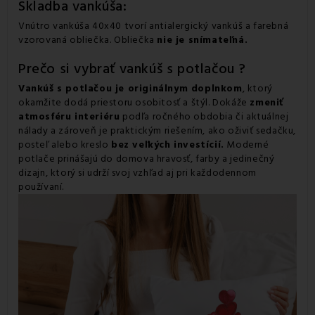
Skladba vankúša:
Vnútro vankúša 40x40 tvorí antialergický vankúš a farebná
vzorovaná obliečka. Obliečka
nie je snímateľná.
Prečo si vybrať vankúš s potlačou ?
Vankúš s potlačou je originálnym doplnkom
, ktorý
okamžite dodá priestoru osobitosť a štýl. Dokáže
zmeniť
atmosféru interiéru
podľa ročného obdobia či aktuálnej
nálady a zároveň je praktickým riešením, ako oživiť sedačku,
posteľ alebo kreslo
bez veľkých investícií.
Moderné
potlače prinášajú do domova hravosť, farby a jedinečný
dizajn, ktorý si udrží svoj vzhľad aj pri každodennom
používaní.