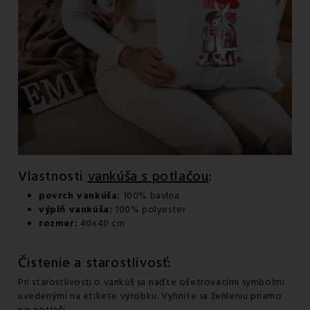
Vlastnosti
vankúša s potlačou
:
povrch vankúša:
100% bavlna
výplň vankúša:
100% polyester
rozmer:
40x40 cm
Čistenie a starostlivosť:
Pri starostlivosti o vankúš sa riaďte ošetrovacími symbolmi
uvedenými na etikete výrobku. Vyhnite sa žehleniu priamo
po potlači.