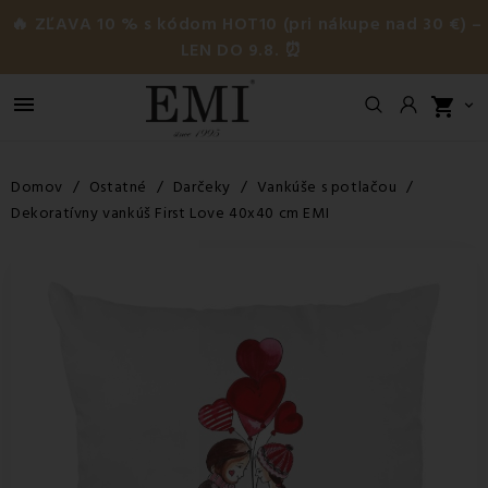
🔥 ZĽAVA 10 % s kódom HOT10 (pri nákupe nad 30 €) –
LEN DO 9.8. ⏰

shopping_cart

Domov
Ostatné
Darčeky
Vankúše s potlačou
Dekoratívny vankúš First Love 40x40 cm EMI