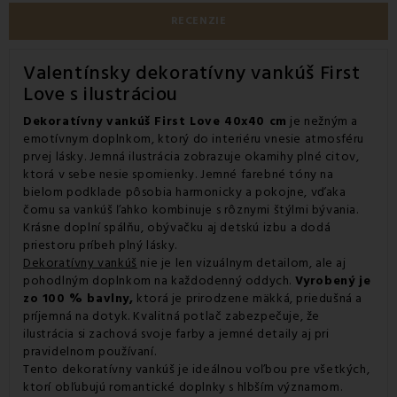
RECENZIE
Valentínsky dekoratívny vankúš First
Love s ilustráciou
Dekoratívny vankúš First Love 40x40 cm
je nežným a
emotívnym doplnkom, ktorý do interiéru vnesie atmosféru
prvej lásky. Jemná ilustrácia zobrazuje okamihy plné citov,
ktorá v sebe nesie spomienky. Jemné farebné tóny na
bielom podklade pôsobia harmonicky a pokojne, vďaka
čomu sa vankúš ľahko kombinuje s rôznymi štýlmi bývania.
Krásne doplní spálňu, obývačku aj detskú izbu a dodá
priestoru príbeh plný lásky.
Dekoratívny vankúš
nie je len vizuálnym detailom, ale aj
pohodlným doplnkom na každodenný oddych.
Vyrobený je
zo 100 % bavlny,
ktorá je prirodzene mäkká, priedušná a
príjemná na dotyk. Kvalitná potlač zabezpečuje, že
ilustrácia si zachová svoje farby a jemné detaily aj pri
pravidelnom používaní.
Tento dekoratívny vankúš je ideálnou voľbou pre všetkých,
ktorí obľubujú romantické doplnky s hlbším významom.