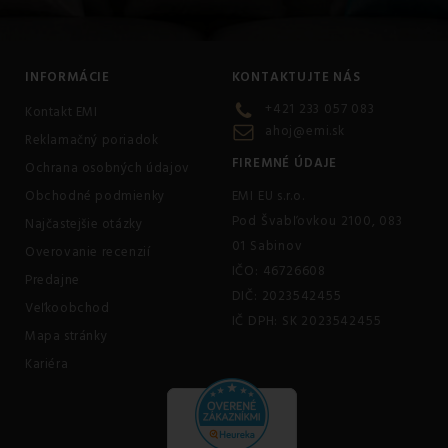
INFORMÁCIE
KONTAKTUJTE NÁS
+421 233 057 083
Kontakt EMI
ahoj@emi.sk
Reklamačný poriadok
FIREMNÉ ÚDAJE
Ochrana osobných údajov
Obchodné podmienky
EMI EU s.r.o.
Pod Švabľovkou 2100, 083
Najčastejšie otázky
01 Sabinov
Overovanie recenzií
IČO: 46726608
Predajne
DIČ: 2023542455
Veľkoobchod
IČ DPH: SK 2023542455
Mapa stránky
Kariéra