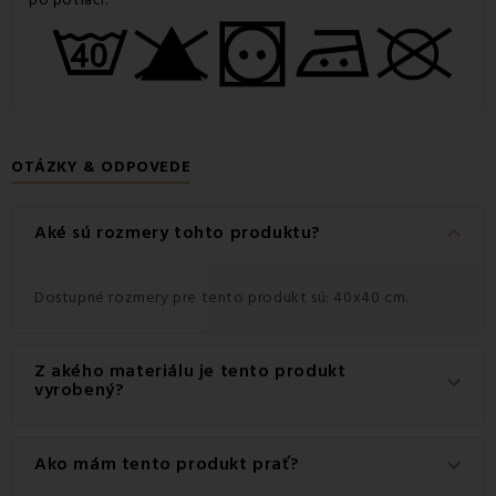
OTÁZKY & ODPOVEDE
keyboard_arrow_down
Aké sú rozmery tohto produktu?
Dostupné rozmery pre tento produkt sú: 40x40 cm.
Z akého materiálu je tento produkt
keyboard_arrow_down
vyrobený?
Tento produkt je vyrobený z kvalitného materiálu: 100%
Ako mám tento produkt prať?
keyboard_arrow_down
Bavlna.