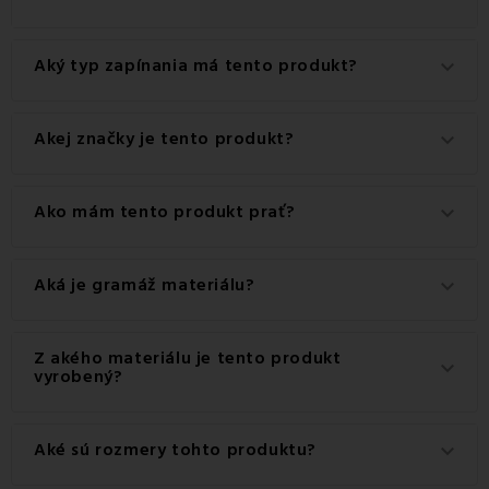
Aký typ zapínania má tento produkt?
keyboard_arrow_down
Tento produkt má praktické zapínanie na Gombíky.
Akej značky je tento produkt?
keyboard_arrow_down
Ide o autentický produkt značky EMI.
Ako mám tento produkt prať?
keyboard_arrow_down
Pre dosiahnutie najlepších výsledkov odporúčame tento
Aká je gramáž materiálu?
keyboard_arrow_down
produkt prať na 60 °C.
Gramáž materiálu použitého pre tento produkt je 120
Z akého materiálu je tento produkt
keyboard_arrow_down
g/m2.
vyrobený?
Tento produkt je vyrobený z kvalitného materiálu: 100%
Aké sú rozmery tohto produktu?
keyboard_arrow_down
Bavlna.