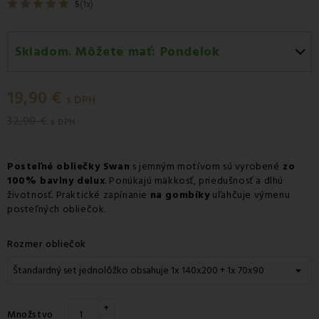
5
(1x)
Skladom. Môžete mať:
Pondelok
Pondelok 10.08
-
Doručenie kuriérom GLS
19,90 €
Pondelok 10.08
-
Vyzdvihnutie na predajni
s DPH
32,90 €
Pondelok 10.08
-
Osobný odber v odbernom mieste
s DPH
Packeta
Pondelok 10.08
-
Osobný odber v odbernom mieste
Posteľné obliečky Swan
s jemným motívom sú vyrobené
zo
GLS
100% bavlny delux
. Ponúkajú mäkkosť, priedušnosť a dlhú
životnosť. Praktické zapínanie
na gombíky
uľahčuje výmenu
Utorok 11.08
-
Packeta doručenie kuriérom na adresu
posteľných obliečok.
Rozmer obliečok
+
Množstvo