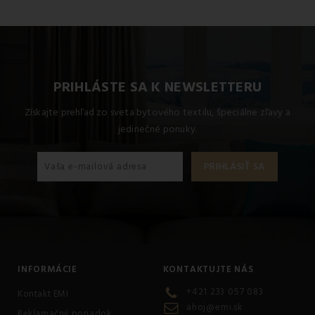
Dostupné rozmery pre tento produkt sú: Štandardný set
jednolôžko obsahuje 1x 140x200 + 1x 70x90.
PRIHLÁSTE SA K NEWSLETTERU
Získajte prehľad zo sveta bytového textilu, špeciálne zľavy a
jedinečné ponuky.
INFORMÁCIE
KONTAKTUJTE NÁS
+421 233 057 083
Kontakt EMI
ahoj@emi.sk
Reklamačný poriadok