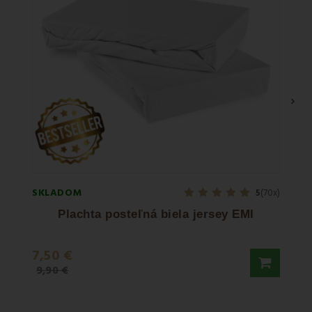
›
SKLADOM
SKLA
5
(70x)
Plachta posteľná biela jersey EMI
7,50 €
15,9
9,90 €
26,90