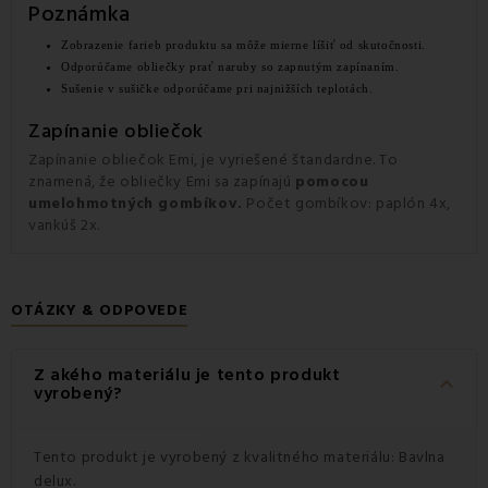
Poznámka
Zobrazenie farieb produktu sa môže mierne líšiť od skutočnosti.
Odporúčame obliečky prať naruby so zapnutým zapínaním.
Sušenie v sušičke odporúčame pri najnižších teplotách.
Zapínanie obliečok
Zapínanie obliečok Emi, je vyriešené štandardne. To
znamená, že obliečky Emi sa zapínajú
pomocou
umelohmotných gombíkov.
Počet gombíkov: paplón 4x,
vankúš 2x.
OTÁZKY & ODPOVEDE
Z akého materiálu je tento produkt
keyboard_arrow_down
vyrobený?
Tento produkt je vyrobený z kvalitného materiálu: Bavlna
delux.