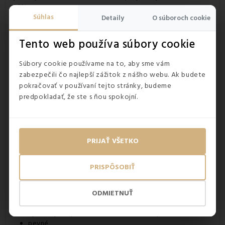
20%.
Sila texových priadzi obliečok je (o/ú) 25,5/22.
Gramáž
Súhlas
Detaily
O súboroch cookie
materiálu je 120 g/m2.
Obliečky sú ušité a
vyrobené na
Slovensku.
Tento web používa súbory cookie
Súbory cookie používame na to, aby sme vám
zabezpečili čo najlepší zážitok z nášho webu. Ak budete
pokračovať v používaní tejto stránky, budeme
predpokladať, že ste s ňou spokojní.
PRIJAŤ VŠETKO
Výhody
bavlnených obliečok
PRISPÔSOBIŤ
vyrobené zo 100 % bavlny
prírodný materiál
ODMIETNUŤ
sú mäkké a príjemné k pokožke
vyznačujú sa priedušnosťou a savosťou potu
pevné