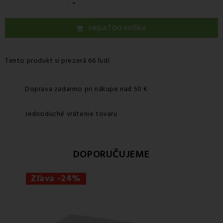
-
PRIDAŤ DO KOŠÍKA

Tento produkt si prezerá 66 ľudí
Doprava zadarmo pri nákupe nad 50 €
Jednoduché vrátenie tovaru
DOPORUČUJEME
Zľava -24%
Zľa