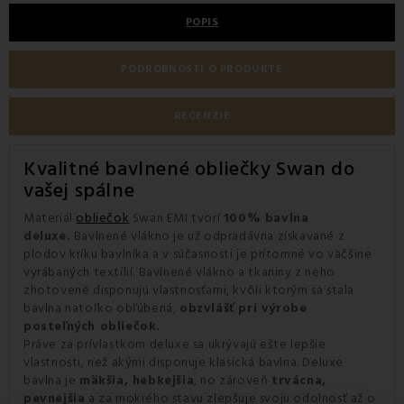
POPIS
PODROBNOSTI O PRODUKTE
RECENZIE
Kvalitné bavlnené obliečky Swan do
vašej spálne
Materiál
obliečok
Swan EMI tvorí
100% bavlna
deluxe.
Bavlnené vlákno je už odpradávna získavané z
plodov kríku bavlníka a v súčasnosti je prítomné vo väčšine
vyrábaných textílií. Bavlnené vlákno a tkaniny z neho
zhotovené disponujú vlastnosťami, kvôli ktorým sa stala
bavlna natoľko obľúbená,
obzvlášť pri výrobe
posteľných obliečok.
Práve za prívlastkom deluxe sa ukrývajú ešte lepšie
vlastnosti, než akými disponuje klasická bavlna. Deluxe
bavlna je
mäkšia, hebkejšia
, no zároveň
trvácna,
pevnejšia
a za mokrého stavu zlepšuje svoju odolnosť až o