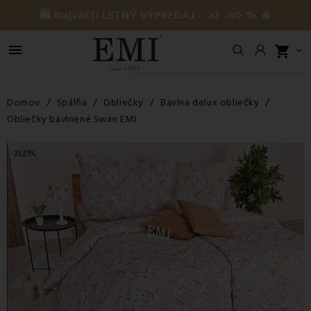
🛍️ Najväčší LETNÝ VÝPREDAJ – až -60 % 🔥

shopping_cart

Domov
Spálňa
Obliečky
Bavlna delux obliečky
Obliečky bavlnené Swan EMI
-39,51%