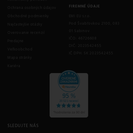
FIREMNÉ ÚDAJE
Ochrana osobných údajov
Obchodné podmienky
EMI EU s.r.o.
Pod Švabľovkou 2100, 083
Najčastejšie otázky
01 Sabinov
Overovanie recenzií
IČO: 46726608
Predajne
DIČ: 2023542455
Veľkoobchod
IČ DPH: SK 2023542455
Mapa stránky
Kariéra
SLEDUJTE NÁS