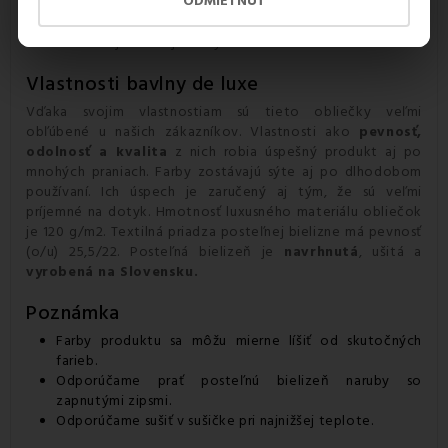
ODMIETNUŤ
aj dnes poznáme mnoho výhod bavlny, a preto je naše
posteľné prádlo Lilien vyrobené z vysoko kvalitnej, hustou
väzbou tkanej luxusnej bavlny.
Vlastnosti bavlny de luxe
Vďaka svojim vlastnostiam sú tieto obliečky veľmi
obľúbené u našich zákazníkov. Vlastnosti ako
pevnosť,
odolnosť a kvalita
z nich robia úspešný produkt aj po
mnohých praniach. Farby zostávajú sýte aj po dlhodobom
používaní. Ich úspech je zaručený aj tým, že sú veľmi
príjemné na dotyk. Hmotnosť luxusného materiálu obliečok
je 120 g/m2. Textilná priadza posteľnej bielizne má pevnosť
(o/u) 25,5/22. Posteľná bielizeň je
navrhnutá
, ušitá a
vyrobená na Slovensku.
Poznámka
Farby produktu sa môžu mierne líšiť od skutočných
farieb.
Odporúčame prať posteľnú bielizeň naruby so
zapnutými zipsmi.
Odporúčame sušiť v sušičke pri najnižšej teplote.