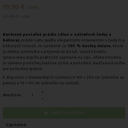
19,90 €
s DPH
32,90 €
s DPH
Bavlnené posteľné prádlo Lilien v odtieňoch šedej a
béžovej
ozdobí vašu spálňu elegantnými ornamentmi v šedých a
béžových tónoch. Je vyrobené zo
100 % bavlny deluxe
, ktorá
je mäkká, priedušná a príjemná na dotyk. Vysokú kvalitu
spracovania dopĺňa praktické zapínanie na zips, vďaka ktorému
je výmena posteľnej bielizne rýchla a pohodlná. Nadčasová voľba
pre pohodlný spánok.
K dispozícii v štandardných rozmeroch 140 × 200 cm (obliečka na
perinu) a 70 × 90 cm (obliečka na vankúš).
+
Množstvo
-
PRIDAŤ DO KOŠÍKA

Vypredané