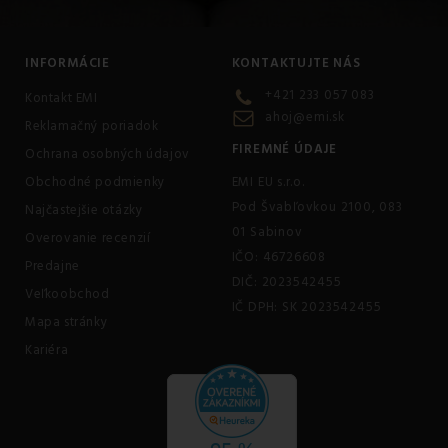
INFORMÁCIE
KONTAKTUJTE NÁS
+421 233 057 083
Kontakt EMI
ahoj@emi.sk
Reklamačný poriadok
FIREMNÉ ÚDAJE
Ochrana osobných údajov
Obchodné podmienky
EMI EU s.r.o.
Pod Švabľovkou 2100, 083
Najčastejšie otázky
01 Sabinov
Overovanie recenzií
IČO: 46726608
Predajne
DIČ: 2023542455
Veľkoobchod
IČ DPH: SK 2023542455
Mapa stránky
Kariéra