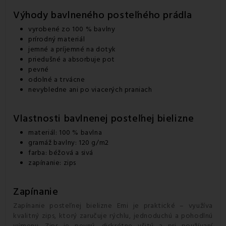
Výhody bavlneného posteľného prádla
vyrobené zo 100 % bavlny
prírodný materiál
jemné a príjemné na dotyk
priedušné a absorbuje pot
pevné
odolné a trvácne
nevybledne ani po viacerých praniach
Vlastnosti bavlnenej posteľnej bielizne
materiál: 100 % bavlna
gramáž bavlny: 120 g/m2
farba: béžová a sivá
zapínanie: zips
Zapínanie
Zapínanie posteľnej bielizne Emi je praktické – využíva
kvalitný zips, ktorý zaručuje rýchlu, jednoduchú a pohodlnú
výmenu. Zips je pevný, diskrétne všitý a pri používaní