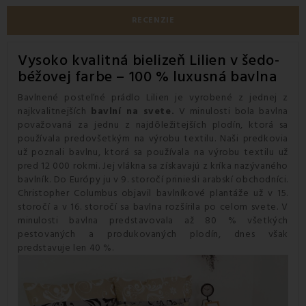
RECENZIE
Vysoko kvalitná bielizeň Lilien v šedo-
béžovej farbe – 100 % luxusná bavlna
Bavlnené posteľné prádlo Lilien je vyrobené z jednej z
najkvalitnejších
bavlní na svete.
V minulosti bola bavlna
považovaná za jednu z najdôležitejších plodín, ktorá sa
používala predovšetkým na výrobu textilu. Naši predkovia
už poznali bavlnu, ktorá sa používala na výrobu textilu už
pred 12 000 rokmi. Jej vlákna sa získavajú z kríka nazývaného
bavlník. Do Európy ju v 9. storočí priniesli arabskí obchodníci.
Christopher Columbus objavil bavlníkové plantáže už v 15.
storočí a v 16. storočí sa bavlna rozšírila po celom svete. V
minulosti bavlna predstavovala až 80 % všetkých
pestovaných a produkovaných plodín, dnes však
predstavuje len 40 %.