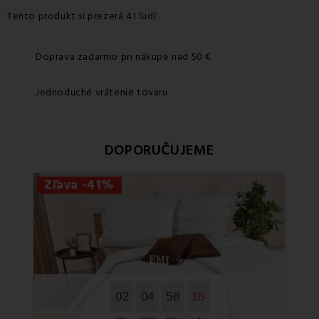
Tento produkt si prezerá 41 ľudí
Doprava zadarmo pri nákupe nad 50 €
Jednoduché vrátenie tovaru
DOPORUČUJEME
Zľava -41%
Zľ
02
04
58
18
dní
hodín
min.
sek.