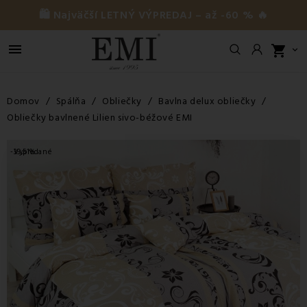
🛍️ Najväčší LETNÝ VÝPREDAJ – až -60 % 🔥

shopping_cart

Domov
Spálňa
Obliečky
Bavlna delux obliečky
Obliečky bavlnené Lilien sivo-béžové EMI
-39,51%
Vypredané