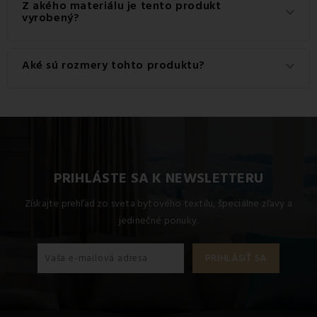
Z akého materiálu je tento produkt
keyboard_arrow_down
g/m2.
vyrobený?
Tento produkt je vyrobený z kvalitného materiálu: 100%
Aké sú rozmery tohto produktu?
keyboard_arrow_down
Bavlna.
Dostupné rozmery pre tento produkt sú: Štandardný set
jednolôžko obsahuje 1x 140x200 + 1x 70x90.
PRIHLÁSTE SA K NEWSLETTERU
Získajte prehľad zo sveta bytového textilu, špeciálne zľavy a
jedinečné ponuky.