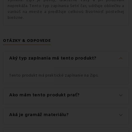
neprekáža. Tento typ zapínania šetrí čas, udržuje obliečku a
vankúš na mieste a predlžuje celkovú životnosť posteľnej
bielizne.
OTÁZKY & ODPOVEDE
keyboard_arrow_down
Aký typ zapínania má tento produkt?
Tento produkt má praktické zapínanie na Zips.
Ako mám tento produkt prať?
keyboard_arrow_down
Pre dosiahnutie najlepších výsledkov odporúčame tento
Aká je gramáž materiálu?
keyboard_arrow_down
produkt prať na 60 °C.
Gramáž materiálu použitého pre tento produkt je 120