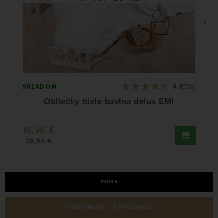
›
SKLADOM
SKLA
4.8
(76x)
Obliečky biele bavlna delux EMI
15,90 €
19,9
26,90 €
32,90
POPIS
PODROBNOSTI O PRODUKTE