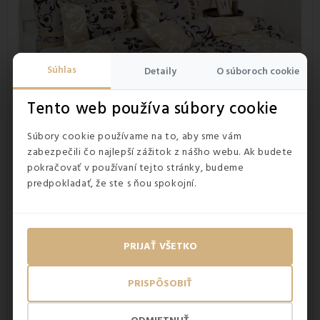
Súhlas
Detaily
O súboroch cookie
Tento web používa súbory cookie
Súbory cookie používame na to, aby sme vám
zabezpečili čo najlepší zážitok z nášho webu. Ak budete
pokračovať v používaní tejto stránky, budeme
predpokladať, že ste s ňou spokojní.
Vďaka svojim vlastnostiam je bavlna veľmi obľúbená.
PRIJAŤ VŠETKO
Používa sa nielen na výrobu odevov, ale aj na výrobu
luxusného, vysoko kvalitného bavlneného posteľného
prádla. Používa sa aj na výrobu produktov, ktoré sa
často
PRISPÔSOBIŤ
perú
. Bavlna je tiež obľúbená pre svoju pevnosť v ťahu,
ktorá sa pri navlhnutí zvyšuje až o 20 %. Tak ako v minulosti,