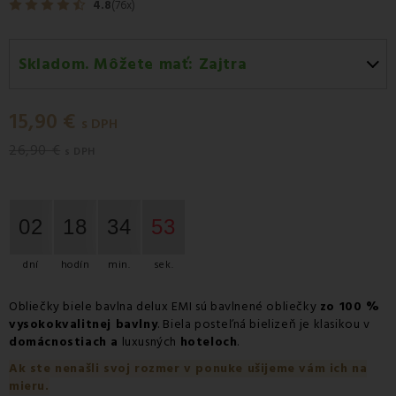
4.8
(76x)
Skladom. Môžete mať:
Zajtra
Zajtra
-
Doručenie kuriérom GLS
15,90 €
Zajtra
-
Vyzdvihnutie na predajni
s DPH
26,90 €
Zajtra
-
Osobný odber v odbernom mieste Packeta
s DPH
Zajtra
-
Osobný odber v odbernom mieste GLS
Pondelok 10.08
-
Packeta doručenie kuriérom na
02
18
34
53
adresu
dní
hodín
min.
sek.
Obliečky biele bavlna delux EMI sú bavlnené obliečky
zo 100 %
vysokokvalitnej bavlny
. Biela posteľná bielizeň je klasikou v
domácnostiach a
luxusných
hoteloch
.
Ak ste nenašli svoj rozmer v ponuke ušijeme vám ich na
mieru.