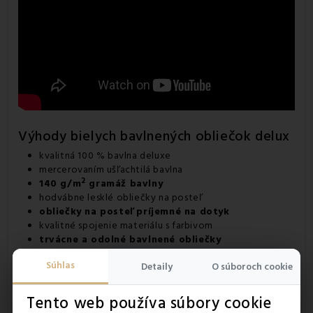
Výhody bielych bavlnených obliečok delux
kvalitná 100 % bavlna deluxe
mercerovaním ušľachtilá bavlna
2
140 g/m
gramáž bavlny
hodvábne lesklé obliečky na posteľ
obliečky na posteľ príjemné na dotyk
kvalitné spojenie materiálu s farbivom
trvácne a odolné bavlnené obliečky
ideálne do domácností aj do ubytovacích zariadení
Súhlas
Detaily
O súboroch cookie
Tento web používa súbory cookie