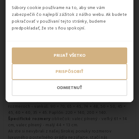
Súbory cookie používame na to, aby sme vám
zabezpečili čo najlepší zážitok z nášho webu. Ak budete
pokračovať v používaní tejto stránky, budeme
predpokladať, že ste s ňou spokojní.
PRIJAŤ VŠETKO
Rozmery bavlnených obliečok delux
Naše
obliečky
na posteľ si môžete objednať vo viacerých
PRISPÔSOBIŤ
setoch a rozmeroch. Obliečky biele bavlna delux máme v
týchto setoch:
štandardný set
200 × 140 cm + 90 × 70 cm,
predĺžený set
220 × 140 cm + 90 × 70 cm.
ODMIETNUŤ
Obliečky biele bavlna delux si môžete objednať aj
samostatne pre vankúš
,
alebo pre paplón
v týchto
rozmeroch - vankúš: 90 × 70, 65 × 45, 74 × 48, 50 × 50, 45 ×
45, 40 × 40, 35 × 45. Paplón: 220 × 140, 200 × 140.
Špecifické rozmery
obliečok: valec plnený - veľký 61 × 14
cm, valec plnený - malý 44 × 13 cm.
Ak ste si nevybrali z našej širokej ponuky rozmerov
luxusného posteľného prádla nezúfajte, stačí nás