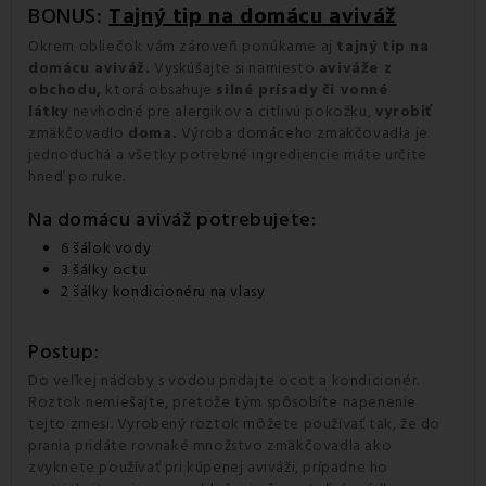
BONUS:
Tajný tip na domácu aviváž
Okrem obliečok vám zároveň ponúkame aj
tajný tip na
domácu aviváž.
Vyskúšajte si namiesto
aviváže z
obchodu,
ktorá obsahuje
silné prísady či vonné
látky
nevhodné pre alergikov a citlivú pokožku,
vyrobiť
zmäkčovadlo
doma.
Výroba domáceho zmäkčovadla je
jednoduchá a všetky potrebné ingrediencie máte určite
hneď po ruke.
Na domácu aviváž potrebujete:
6 šálok vody
3 šálky octu
2 šálky kondicionéru na vlasy
Postup:
Do veľkej nádoby s vodou pridajte ocot a kondicionér.
Roztok nemiešajte, pretože tým spôsobíte napenenie
tejto zmesi. Vyrobený roztok môžete používať tak, že do
prania pridáte rovnaké množstvo zmäkčovadla ako
zvyknete používať pri kúpenej aviváži, prípadne ho