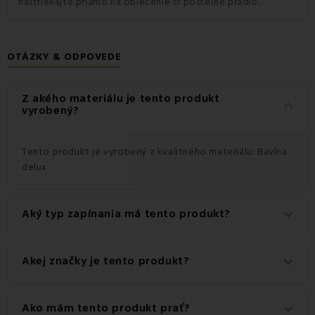
nastriekajte priamo na oblečenie či posteľné prádlo.
OTÁZKY & ODPOVEDE
Z akého materiálu je tento produkt
keyboard_arrow_down
vyrobený?
Tento produkt je vyrobený z kvalitného materiálu: Bavlna
delux.
Aký typ zapínania má tento produkt?
keyboard_arrow_down
Tento produkt má praktické zapínanie na Gombíky.
Akej značky je tento produkt?
keyboard_arrow_down
Ide o autentický produkt značky EMI.
Ako mám tento produkt prať?
keyboard_arrow_down