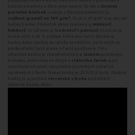
poukazuje na ešte lepšie vlastnosti bavlny v porovnaní s
klasickou bavlnou a dáva jasne najavo, že ide o
luxusnú
posteľnú bielizeň.
Jednou z hlavných predností je
2
2
zvýšená gramáž na 140 g/m
, čo je o 20 g/m
viac ako pri
bežnej bavlne. Prívlastok delux znamená aj
mäkkosť
,
hebkosť
, no súčasne aj
trvácnosť
a
pevnosť,
ktorá sa za
mokra ešte o 20 % zvyšuje. Práve pre tento dôvod sa
bavlna delux využíva na výrobu produktov, pri ktorých sa
predpokladá časté pranie a časté používanie. Táto
ušľachtilá bavlna je charakteristická aj
leskom
podobným
hodvábu, jemnosťou na dotyk a
stálosťou farieb
aj po
viacnásobnom praní. Sila priadze posteľných obliečok
vyrobených z husto tkanej bavlny je 25,5/22,5 (o/ú). Zárukou
kvality je aj poctivá
slovenská výroba
posteľných
obliečok bavlna delux.