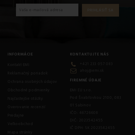
INFORMÁCIE
KONTAKTUJTE NÁS
+421 233 057 083
Kontakt EMI
ahoj@emi.sk
Reklamačný poriadok
FIREMNÉ ÚDAJE
Ochrana osobných údajov
Obchodné podmienky
EMI EU s.r.o.
Pod Švabľovkou 2100, 083
Najčastejšie otázky
01 Sabinov
Overovanie recenzií
IČO: 46726608
Predajne
DIČ: 2023542455
Veľkoobchod
IČ DPH: SK 2023542455
Mapa stránky