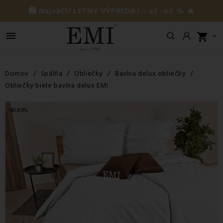
🛍️ Najväčší LETNÝ VÝPREDAJ – až -60 % 🔥

shopping_cart

Domov
Spálňa
Obliečky
Bavlna delux obliečky
Obliečky biele bavlna delux EMI
-40,89%