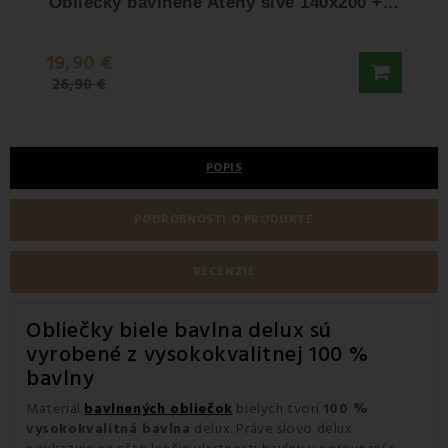
Obliečky bavlnené Atény sivé 140x200 +...
19,90 €
239 
26,90 €
339 €
POPIS
PODROBNOSTI O PRODUKTE
RECENZIE
Obliečky biele bavlna delux sú
vyrobené z vysokokvalitnej 100 %
bavlny
Materiál
bavlnených obliečok
bielych tvorí
100 %
vysokokvalitná bavlna
delux. Práve slovo delux