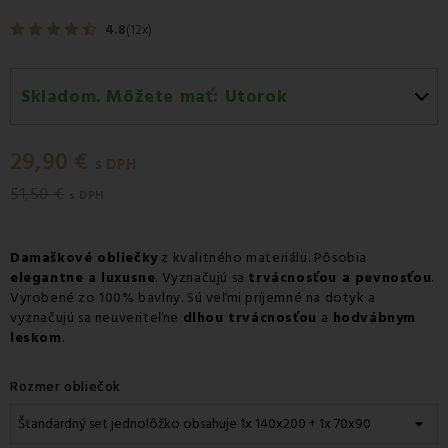
4.8
(12x)
Skladom. Môžete mať:
Utorok
Utorok 11.08
-
Doručenie kuriérom GLS
29,90 €
Utorok 11.08
-
Vyzdvihnutie na predajni
s DPH
51,50 €
Utorok 11.08
-
Osobný odber v odbernom mieste
s DPH
Packeta
Utorok 11.08
-
Osobný odber v odbernom mieste GLS
Damaškové obliečky
z kvalitného materiálu. Pôsobia
elegantne a luxusne
. Vyznačujú sa
trvácnosťou a pevnosťou
.
Streda 12.08
-
Packeta doručenie kuriérom na adresu
Vyrobené zo 100% bavlny. Sú veľmi príjemné na dotyk a
vyznačujú sa neuveriteľne
dlhou trvácnosťou
a
hodvábnym
leskom
.
Rozmer obliečok