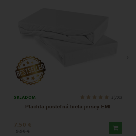
›
SKLADOM
SKLA
5
(70x)
Plachta posteľná biela jersey EMI
7,50 €
29,9
9,90 €
51,50