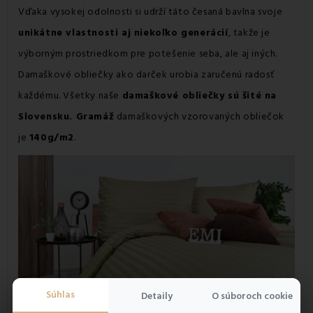
Vďaka vysokej odolnosti si udrží táto česaná bavlna svoje
unikátne vlastnosti aj niekoľko generácií
, takže je
výborným prostriedkom pre potešenie seba, ale aj iných.
Damaškové obliečky ako darček urobia zaručenú radosť
každému. Všetky naše
damaškové obliečky sú šité na
Slovensku. Gramáž
damaškových vzorovaných obliečok
je
140g/m2
.
Súhlas
Detaily
O súboroch cookie