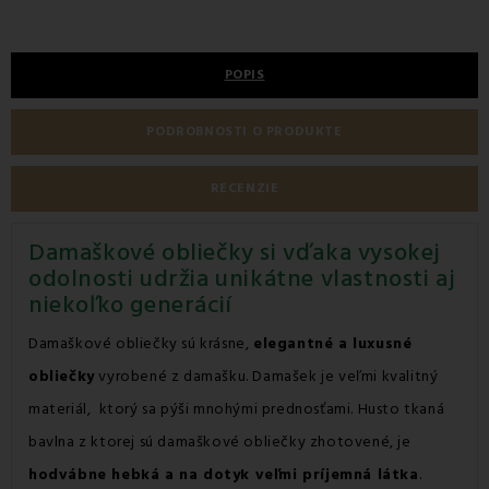
POPIS
PODROBNOSTI O PRODUKTE
RECENZIE
Damaškové obliečky si vďaka vysokej
odolnosti udržia unikátne vlastnosti aj
niekoľko generácií
Damaškové obliečky sú krásne,
elegantné a luxusné
obliečky
vyrobené z damašku. Damašek je veľmi kvalitný
materiál, ktorý sa pýši mnohými prednosťami. Husto tkaná
bavlna z ktorej sú damaškové obliečky zhotovené, je
hodvábne hebká a na dotyk veľmi príjemná látka
.