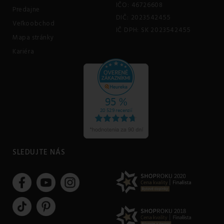
IČO: 46726608
Predajne
DIČ: 2023542455
Veľkoobchod
IČ DPH: SK 2023542455
Mapa stránky
Kariéra
SLEDUJTE NÁS