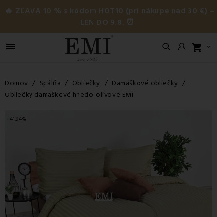
🔥 ZĽAVA 10 % s kódom HOT10 (pri nákupe nad 30 €) –
LEN DO 9.8. ⏰

shopping_cart

Domov
Spálňa
Obliečky
Damaškové obliečky
Obliečky damaškové hnedo-olivové EMI
-41,94%