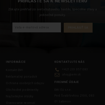
PRIHLÁSTE SA K NEWSLETTERU
Vankúš 50x50, Vankúš 45x45, Vankúš 40x40, Vankúš
35x45, Obliečka na vankúš valec veľký, Obliečka na vankúš
Získajte prehľad zo sveta bytového textilu, špeciálne zľavy a
valec malý, Vankúš 40x50, Iný rozmer telefonicky.
jedinečné ponuky.
INFORMÁCIE
KONTAKTUJTE NÁS
+421 233 057 083
Kontakt EMI
ahoj@emi.sk
Reklamačný poriadok
FIREMNÉ ÚDAJE
Ochrana osobných údajov
Obchodné podmienky
EMI EU s.r.o.
Pod Švabľovkou 2100, 083
Najčastejšie otázky
01 Sabinov
Overovanie recenzií