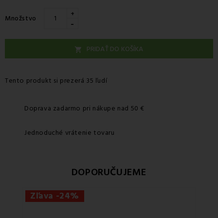
+
Množstvo
-
PRIDAŤ DO KOŠÍKA

Tento produkt si prezerá 35 ľudí
Doprava zadarmo pri nákupe nad 50 €
Jednoduché vrátenie tovaru
DOPORUČUJEME
Zľava -24%
Zľ