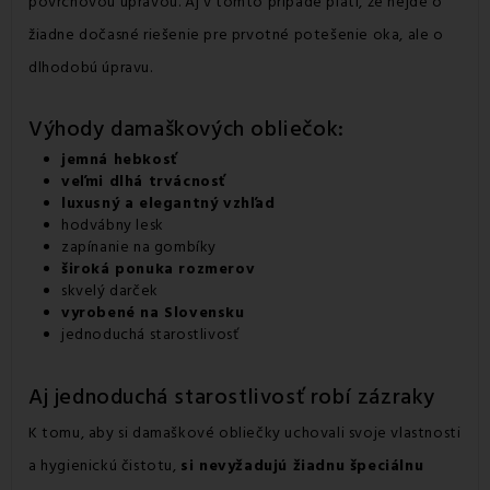
povrchovou úpravou. Aj v tomto prípade platí, že nejde o
žiadne dočasné riešenie pre prvotné potešenie oka, ale o
dlhodobú úpravu.
Výhody damaškových obliečok:
jemná hebkosť
veľmi dlhá trvácnosť
luxusný a elegantný vzhľad
hodvábny lesk
zapínanie na gombíky
široká ponuka rozmerov
skvelý darček
vyrobené na Slovensku
jednoduchá starostlivosť
Aj jednoduchá starostlivosť robí zázraky
K tomu, aby si damaškové obliečky uchovali svoje vlastnosti
a hygienickú čistotu,
si nevyžadujú žiadnu špeciálnu