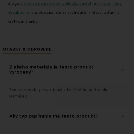
blogu
prečo sú damaškové obliečky unikát, na ktorý nikdy
nezabudnete
a oboznámte sa s ich ďalšími vlastnosťami v
krátkom článku.
OTÁZKY & ODPOVEDE
Z akého materiálu je tento produkt
keyboard_arrow_down
vyrobený?
Tento produkt je vyrobený z kvalitného materiálu:
Damašek.
Aký typ zapínania má tento produkt?
keyboard_arrow_down
Tento produkt má praktické zapínanie na Gombíky.