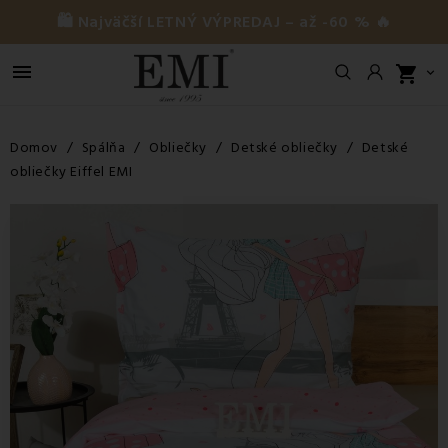
🛍️ Najväčší LETNÝ VÝPREDAJ – až -60 % 🔥

shopping_cart

Domov
Spálňa
Obliečky
Detské obliečky
Detské
obliečky Eiffel EMI