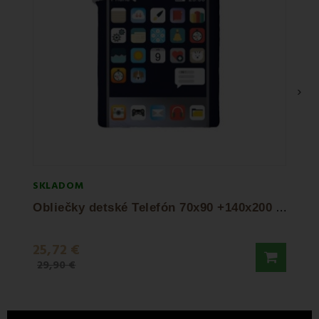
›
SKLADOM
SKLA
O
bliečky detské Telefón 70x90 +140x200 Faro
Oblie
25,72 €
9,90
29,90 €
15,50