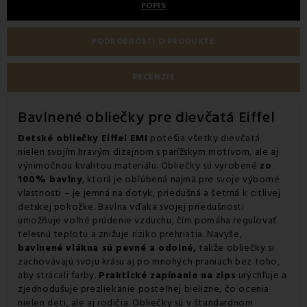
POPIS
PODROBNOSTI O PRODUKTE
RECENZIE
Bavlnené obliečky pre dievčatá Eiffel
Detské obliečky Eiffel EMI
potešia všetky dievčatá
nielen svojím hravým dizajnom s parížskym motívom, ale aj
výnimočnou kvalitou materiálu. Obliečky sú vyrobené
zo
100% bavlny
, ktorá je obľúbená najmä pre svoje výborné
vlastnosti – je jemná na dotyk, priedušná a šetrná k citlivej
detskej pokožke. Bavlna vďaka svojej priedušnosti
umožňuje voľné prúdenie vzduchu, čím pomáha regulovať
telesnú teplotu a znižuje riziko prehriatia. Navyše,
bavlnené vlákna sú pevné a odolné,
takže obliečky si
zachovávajú svoju krásu aj po mnohých praniach bez toho,
aby strácali farby.
Praktické zapínanie na zips
urýchľuje a
zjednodušuje prezliekanie posteľnej bielizne, čo ocenia
nielen deti, ale aj rodičia. Obliečky sú v štandardnom