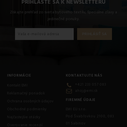
PRIHLÁSTE SA K NEWSLETTERU
Získajte prehľad zo sveta bytového textilu, špeciálne zľavy a
jedinečné ponuky.
INFORMÁCIE
KONTAKTUJTE NÁS
+421 233 057 083
Kontakt EMI
ahoj@emi.sk
Reklamačný poriadok
FIREMNÉ ÚDAJE
Ochrana osobných údajov
Obchodné podmienky
EMI EU s.r.o.
Pod Švabľovkou 2100, 083
Najčastejšie otázky
01 Sabinov
Overovanie recenzií