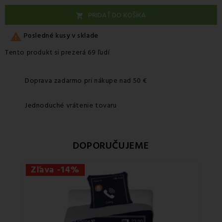
PRIDAŤ DO KOŠÍKA


Posledné kusy v sklade
Tento produkt si prezerá 69 ľudí
Doprava zadarmo pri nákupe nad 50 €
Jednoduché vrátenie tovaru
DOPORUČUJEME
Zľava -14%
Zľa