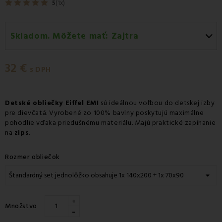
5
(1x)
Skladom. Môžete mať:
Zajtra
Zajtra
-
Doručenie kuriérom GLS
32 €
Zajtra
-
Vyzdvihnutie na predajni
s DPH
Zajtra
-
Osobný odber v odbernom mieste Packeta
Zajtra
-
Osobný odber v odbernom mieste GLS
Detské obliečky Eiffel EMI
sú ideálnou voľbou do detskej izby
pre dievčatá. Vyrobené zo 100% bavlny poskytujú maximálne
Pondelok 10.08
-
Packeta doručenie kuriérom na
pohodlie vďaka priedušnému materiálu. Majú praktické zapínanie
adresu
na
zips.
Rozmer obliečok
+
Množstvo
-