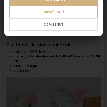
Výhody detských obliečok:
PRISPÔSOBIŤ
príjemná 100% bavlna
hebký a zároveň odolný materiál
obľúbené obliečky pre dievčatá
ODMIETNUŤ
jednoduché zapínanie pomocou zipsu
vhodné aj pre citlivú detskú pokožku
Vlastnosti detských obliečok:
materiál:
100% bavlna
rozmery:
štandardný set 1x 140x200 cm + 1x 70x90
cm
zapínanie:
zips
pranie:
60°