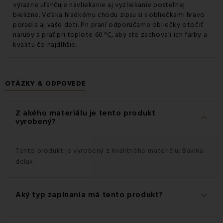
výrazne uľahčuje navliekanie aj vyzliekanie posteľnej
bielizne. Vďaka hladkému chodu zipsu si s obliečkami hravo
poradia aj vaše deti. Pri praní odporúčame obliečky otočiť
naruby a prať pri teplote 60 °C, aby ste zachovali ich farby a
kvalitu čo najdlhšie.
OTÁZKY & ODPOVEDE
Z akého materiálu je tento produkt
keyboard_arrow_down
vyrobený?
Tento produkt je vyrobený z kvalitného materiálu: Bavlna
delux.
Aký typ zapínania má tento produkt?
keyboard_arrow_down