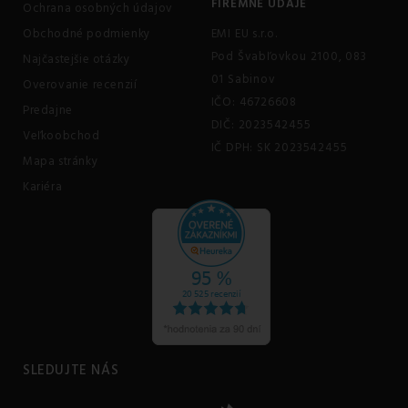
FIREMNÉ ÚDAJE
Ochrana osobných údajov
Obchodné podmienky
EMI EU s.r.o.
Pod Švabľovkou 2100, 083
Najčastejšie otázky
01 Sabinov
Overovanie recenzií
IČO: 46726608
Predajne
DIČ: 2023542455
Veľkoobchod
IČ DPH: SK 2023542455
Mapa stránky
Kariéra
SLEDUJTE NÁS