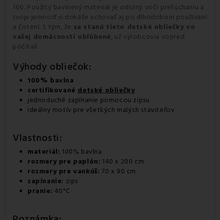
100. Použitý bavlnený materiál je odolný voči prešúchaniu a
svoju jemnosť si dokáže uchovať aj po dlhodobom používaní
a čistení. S tým, že
sa stanú tieto detské obliečky vo
vašej domácnosti obľúbené
, už výrobcovia vopred
počítali.
Výhody obliečok:
100% bavlna
certifikované
detské obliečky
jednoduché zapínanie pomocou zipsu
ideálny motív pre všetkých malých staviteľov
Vlastnosti:
materiál:
100% bavlna
rozmery pre paplón:
140 x 200 cm
rozmery pre vankúš:
70 x 90 cm
zapínanie:
zips
pranie:
40°C
Poznámka: