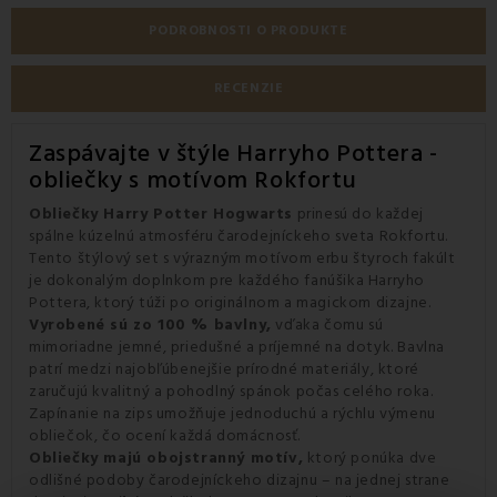
PODROBNOSTI O PRODUKTE
RECENZIE
Zaspávajte v štýle Harryho Pottera -
obliečky s motívom Rokfortu
Obliečky Harry Potter Hogwarts
prinesú do každej
spálne kúzelnú atmosféru čarodejníckeho sveta Rokfortu.
Tento štýlový set s výrazným motívom erbu štyroch fakúlt
je dokonalým doplnkom pre každého fanúšika Harryho
Pottera, ktorý túži po originálnom a magickom dizajne.
Vyrobené sú zo 100 % bavlny,
vďaka čomu sú
mimoriadne jemné, priedušné a príjemné na dotyk. Bavlna
patrí medzi najobľúbenejšie prírodné materiály, ktoré
zaručujú kvalitný a pohodlný spánok počas celého roka.
Zapínanie na zips umožňuje jednoduchú a rýchlu výmenu
obliečok, čo ocení každá domácnosť.
Obliečky majú obojstranný motív,
ktorý ponúka dve
odlišné podoby čarodejníckeho dizajnu – na jednej strane