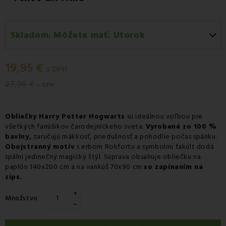
Skladom. Môžete mať:
Utorok
Utorok 11.08
-
Doručenie kuriérom GLS
19,95 €
Utorok 11.08
-
Vyzdvihnutie na predajni
s DPH
27,90 €
Utorok 11.08
-
Osobný odber v odbernom mieste
s DPH
Packeta
Utorok 11.08
-
Osobný odber v odbernom mieste GLS
Obliečky Harry Potter Hogwarts
sú ideálnou voľbou pre
všetkých fanúšikov čarodejníckeho sveta.
Vyrobené zo 100 %
Streda 12.08
-
Packeta doručenie kuriérom na adresu
bavlny,
zaručujú mäkkosť, priedušnosť a pohodlie počas spánku.
Obojstranný motív
s erbom Rokfortu a symbolmi fakúlt dodá
spálni jedinečný magický štýl. Súprava obsahuje obliečku na
paplón 140x200 cm a na vankúš 70x90 cm
so zapínaním na
zips.
+
Množstvo
-