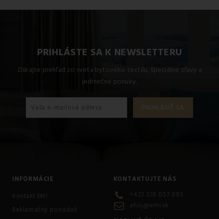
Pre dosiahnutie najlepších výsledkov odporúčame tento
produkt prať na 40 °C.
PRIHLÁSTE SA K NEWSLETTERU
Získajte prehľad zo sveta bytového textilu, špeciálne zľavy a
jedinečné ponuky.
INFORMÁCIE
KONTAKTUJTE NÁS
+421 233 057 083
Kontakt EMI
ahoj@emi.sk
Reklamačný poriadok