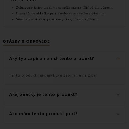
Zobrazenie farieb produktu sa môže mierne líšiť od skutočnosti.
Odporúčame obliečky prať naruby so zapnutým zapínaním.
Sušenie v sušičke odporúčame pri najnižších teplotách.
OTÁZKY & ODPOVEDE
keyboard_arrow_down
Aký typ zapínania má tento produkt?
Tento produkt má praktické zapínanie na Zips.
Akej značky je tento produkt?
keyboard_arrow_down
Ide o autentický produkt značky FARO.
Ako mám tento produkt prať?
keyboard_arrow_down