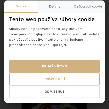
dominuje veľký znak školy Hogwarts s detailne
spracovanými symbolmi fakúlt, na druhej strane sa
Súhlas
Detaily
O súboroch cookie
nachádzajú výrazné písmená a motívy v typických farbách
jednotlivých fakúlt. Tento detail umožňuje meniť vzhľad
Tento web používa súbory cookie
postele podľa nálady a dodáva interiéru jedinečný
charakter.
Súbory cookie používame na to, aby sme vám
Súprava obsahuje obliečku na paplón v rozmere 140x200 cm
zabezpečili čo najlepší zážitok z nášho webu. Ak budete
a obliečku na vankúš 70x90 cm. Kvalitná potlač si zachováva
pokračovať v používaní tejto stránky, budeme
sýte farby aj po viacerých praniach, čo zaručuje dlhú
predpokladať, že ste s ňou spokojní.
životnosť produktu.
PRIJAŤ VŠETKO
PRISPÔSOBIŤ
ODMIETNUŤ