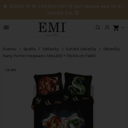
🔥 ZĽAVA 10 % s kódom HOT10 (pri nákupe nad 30 €) –
LEN DO 9.8. ⏰

shopping_cart

Domov
Spálňa
Obliečky
Detské obliečky
Obliečky
Harry Potter Hogwarts 140x200 + 70x90 cm FARO
-28,49%