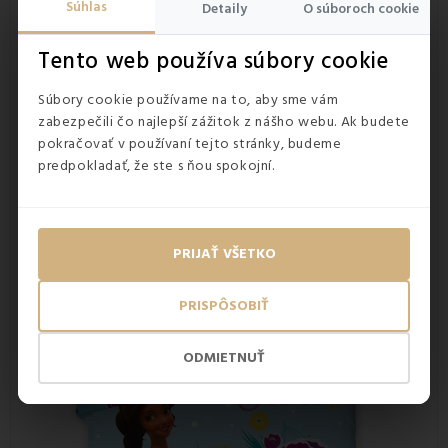
Súhlas
jednoducho udržiava.
Detaily
O súboroch cookie
Súprava obsahuje obliečku na paplón v rozmere 140x200 cm
a obliečku na vankúš 70x90 cm.
Praktické zapínanie na
Tento web používa súbory cookie
zips
umožňuje jednoduché prezliekanie, čo ocenia rodičia
aj deti.
Súbory cookie používame na to, aby sme vám
Veľkou výhodou týchto obliečok je obojstranný motív
zabezpečili čo najlepší zážitok z nášho webu. Ak budete
– na jednej strane je princezná Elena v žiarivých farbách s
pokračovať v používaní tejto stránky, budeme
morským pozadím, zatiaľ čo druhá strana ponúka doplnkový
predpokladať, že ste s ňou spokojní.
dizajn s jemnejšími detailmi a rozprávkovou atmosférou.
Vďaka tomu sa dá vzhľad postele meniť podľa nálady a
fantázie.
PRIJAŤ VŠETKO
PRISPÔSOBIŤ
ODMIETNUŤ