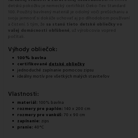
detskú pokožku je nemecký certifikát Öeko-Tex Standard
100. Použitý bavlnený materiál je odolný voči prešúchaniu a
svoju jemnosť si dokáže uchovať aj po dlhodobom používaní
a čistení. S tým, že
sa stanú tieto detské obliečky vo
vašej domácnosti obľúbené
, už výrobcovia vopred
počítali.
Výhody obliečok:
100% bavlna
certifikované
detské obliečky
jednoduché zapínanie pomocou zipsu
ideálny motív pre všetkých malých staviteľov
Vlastnosti:
materiál:
100% bavlna
rozmery pre paplón:
140 x 200 cm
rozmery pre vankúš:
70 x 90 cm
zapínanie:
zips
pranie:
40°C