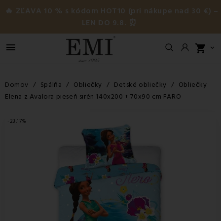
🔥 ZĽAVA 10 % s kódom HOT10 (pri nákupe nad 30 €) –
LEN DO 9.8. ⏰

shopping_cart

Domov
Spálňa
Obliečky
Detské obliečky
Obliečky
Elena z Avalora pieseň sirén 140x200 + 70x90 cm FARO
-23,17%