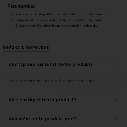
Poznámka:
Zobrazenie farieb produktu sa môže mierne líšiť od skutočnosti.
Odporúčame obliečky prať naruby so zapnutým zapínaním.
Sušenie v sušičke odporúčame pri najnižších teplotách.
OTÁZKY & ODPOVEDE
keyboard_arrow_down
Aký typ zapínania má tento produkt?
Tento produkt má praktické zapínanie na Zips.
Akej značky je tento produkt?
keyboard_arrow_down
Ide o autentický produkt značky FARO.
Ako mám tento produkt prať?
keyboard_arrow_down