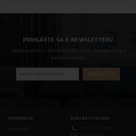
Pre dosiahnutie najlepších výsledkov odporúčame tento
produkt prať na 40 °C.
PRIHLÁSTE SA K NEWSLETTERU
Získajte prehľad zo sveta bytového textilu, špeciálne zľavy a
jedinečné ponuky.
INFORMÁCIE
KONTAKTUJTE NÁS
+421 233 057 083
Kontakt EMI
ahoj@emi.sk