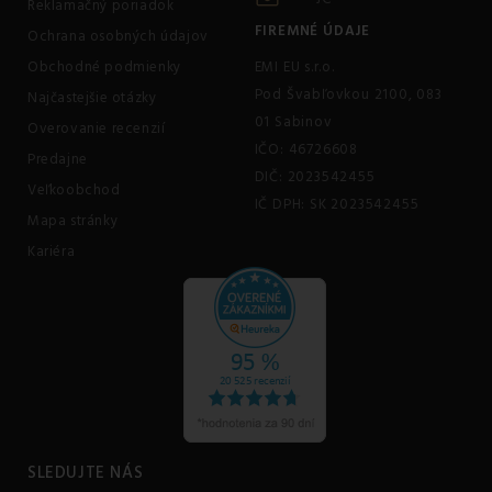
Reklamačný poriadok
FIREMNÉ ÚDAJE
Ochrana osobných údajov
Obchodné podmienky
EMI EU s.r.o.
Pod Švabľovkou 2100, 083
Najčastejšie otázky
01 Sabinov
Overovanie recenzií
IČO: 46726608
Predajne
DIČ: 2023542455
Veľkoobchod
IČ DPH: SK 2023542455
Mapa stránky
Kariéra
SLEDUJTE NÁS