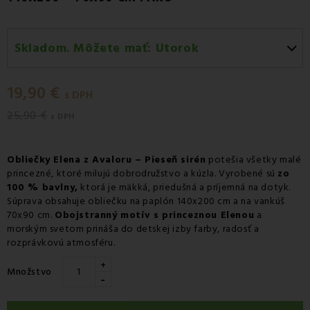
Skladom. Môžete mať:
Utorok
Utorok 11.08
-
Doručenie kuriérom GLS
19,90 €
Utorok 11.08
-
Vyzdvihnutie na predajni
s DPH
25,90 €
Utorok 11.08
-
Osobný odber v odbernom mieste
s DPH
Packeta
Utorok 11.08
-
Osobný odber v odbernom mieste GLS
Obliečky Elena z Avaloru – Pieseň sirén
potešia všetky malé
princezné, ktoré milujú dobrodružstvo a kúzla. Vyrobené sú
zo
Streda 12.08
-
Packeta doručenie kuriérom na adresu
100 % bavlny,
ktorá je mäkká, priedušná a príjemná na dotyk.
Súprava obsahuje obliečku na paplón 140x200 cm a na vankúš
70x90 cm.
Obojstranný motív s princeznou Elenou
a
morským svetom prináša do detskej izby farby, radosť a
rozprávkovú atmosféru.
+
Množstvo
-