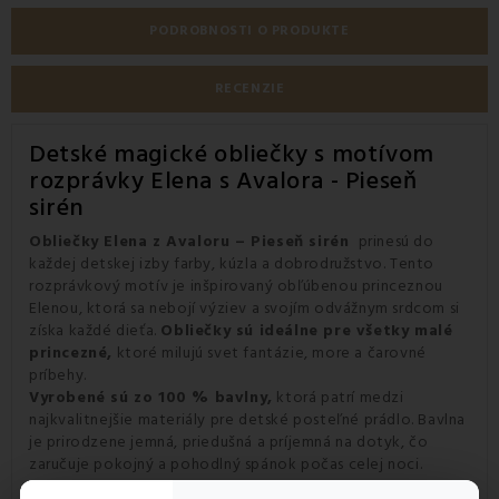
PODROBNOSTI O PRODUKTE
RECENZIE
Detské magické obliečky s motívom
rozprávky Elena s Avalora - Pieseň
sirén
Obliečky Elena z Avaloru – Pieseň sirén
prinesú do
každej detskej izby farby, kúzla a dobrodružstvo. Tento
rozprávkový motív je inšpirovaný obľúbenou princeznou
Elenou, ktorá sa nebojí výziev a svojím odvážnym srdcom si
získa každé dieťa.
Obliečky sú ideálne pre všetky malé
princezné,
ktoré milujú svet fantázie, more a čarovné
príbehy.
Vyrobené sú zo 100 % bavlny,
ktorá patrí medzi
najkvalitnejšie materiály pre detské posteľné prádlo. Bavlna
je prirodzene jemná, priedušná a príjemná na dotyk, čo
zaručuje pokojný a pohodlný spánok počas celej noci.
Materiál je vhodný aj pre citlivú pokožku detí a zároveň sa