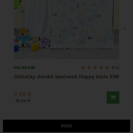
›
SKLADOM
SKLA
5
(1x)
Obliečky detské bavlnené Happy biele EMI
9,90 €
12,3
15,50 €
15,50
POPIS