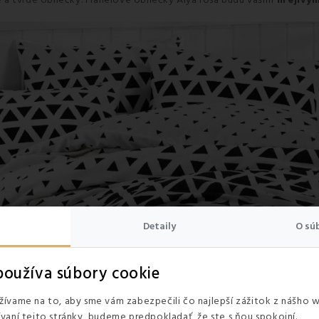
a tvrdé obliečky. Flanelové obliečky Alya rosa budú vašim
hrejivý
Detaily
O sú
oužíva súbory cookie
ívame na to, aby sme vám zabezpečili čo najlepší zážitok z nášho 
vaní tejto stránky, budeme predpokladať, že ste s ňou spokojní.