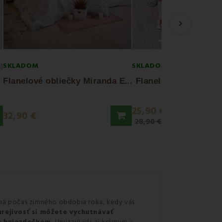
›
SKLADOM
SKLADOM
x)
F
lanelové obliečky Miranda EMI
Flanelové obliečky 
25,90 €
32,90 €
28,90 €
jmä počas zimného obdobia roka, kedy vás
hrejivosť si môžete vychutnávať