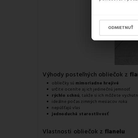
ODMIETNUŤ
Výhody posteľných obliečok z
fl
obliečky sú
mimoriadne hrejivé
určite oceníte aj ich jedinečnú jemnosť
rýchlo schnú
, takže si ich môžete vychut
ideálne počas zimných mesiacov roka
nepúšťajú vlas
jednoduchá starostlivosť
Vlastnosti obliečok z
flanelu