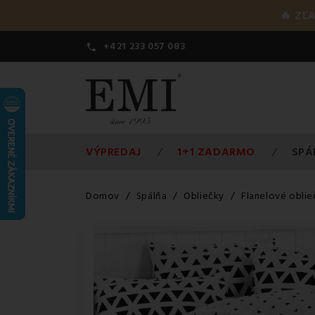
🔥 ZĽ
+421 233 057 083

VÝPREDAJ
1+1 ZADARMO
SPÁ
Domov
Spálňa
Obliečky
Flanelové oblie