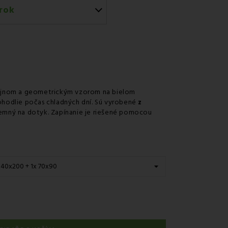
rok
érom GLS
 predajni
v odbernom mieste Packeta
v odbernom mieste GLS
jnom a geometrickým vzorom na bielom
nie kuriérom na adresu
hodlie počas chladných dní. Sú vyrobené
z
íjemný na dotyk. Zapínanie je riešené pomocou