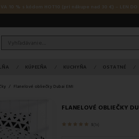
AVA 10 % s kódom HOT10 (pri nákupe nad 30 €) – LEN DO 
LŇA
KÚPEĽŇA
KUCHYŇA
OSTATNÉ
čky
Flanelové obliečky Dubai EMI
FLANELOVÉ OBLIEČKY DU
5
(1x)