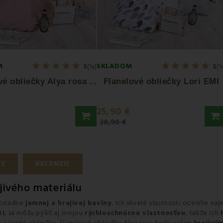
M
SKLADOM
5
(1x)
5
(1
F
lanelové obliečky Alya rosa EMI
Flanelové obliečky Lori EMI
€
25,90 €
28,90 €
TE
RECENZIE
ejivého materiálu
oriadne
jemnej a hrejivej bavlny.
Ich skvelé vlastnosti oceníte na
ti
, sa môžu pýšiť aj svojou
rýchloschnúcou vlastnosťou
, takže ich