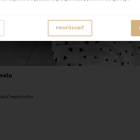
PRISPÔSOBIŤ
anelu
návať nepretržite