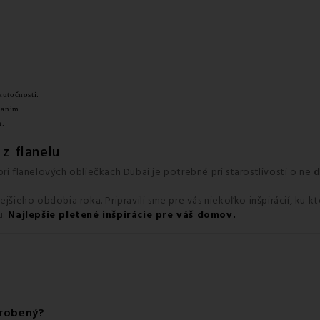
kutočnosti.
naním.
h.
 z flanelu
pri flanelových obliečkach Dubai je potrebné pri starostlivosti o ne
d
ejšieho obdobia roka. Pripravili sme pre vás niekoľko inšpirácií, ku
u:
Najlepšie pletené inšpirácie pre váš domov.
yrobený?