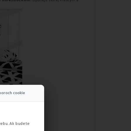
m hniezdočkom.
Upútajú vás aj krásnym a
boroch cookie
webu. Ak budete