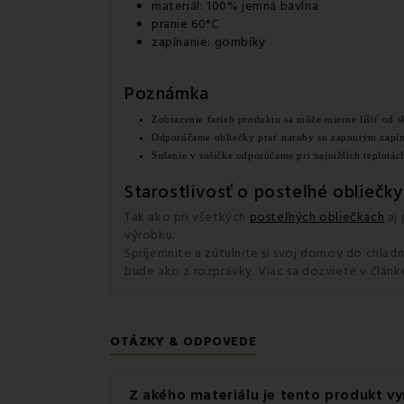
materiál: 100% jemná bavlna
pranie 60°C
zapínanie: gombíky
Poznámka
Zobrazenie farieb produktu sa môže mierne líšiť od s
Odporúčame obliečky prať naruby so zapnutým zapí
Sušenie v sušičke odporúčame pri najnižších teplotác
Starostlivosť o posteľné obliečky
Tak ako pri všetkých
posteľných obliečkach
aj 
výrobku.
Spríjemnite a zútulnite si svoj domov do chladn
bude ako z rozprávky. Viac sa dozviete v článk
OTÁZKY & ODPOVEDE
Z akého materiálu je tento produkt v