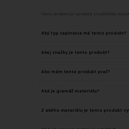
Tento produkt je vyrobený z kvalitného materiá
Aký typ zapínania má tento produkt?
Tento produkt má praktické zapínanie na Gom
Akej značky je tento produkt?
Ide o autentický produkt značky EMI.
Ako mám tento produkt prať?
Pre dosiahnutie najlepších výsledkov odporúč
Aká je gramáž materiálu?
Gramáž materiálu použitého pre tento produkt
Z akého materiálu je tento produkt v
Tento produkt je vyrobený z kvalitného materi