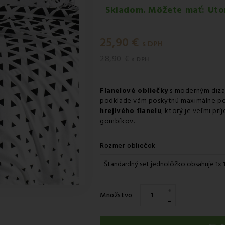
Skladom. Môžete mať:
Uto
Utorok 11.08
-
Doručenie kuri
25,90 €
Utorok 11.08
-
Vyzdvihnutie na
s DPH
28,90 €
Utorok 11.08
-
Osobný odber 
s DPH
Utorok 11.08
-
Osobný odber 
Flanelové obliečky
s moderným diza
Streda 12.08
-
Packeta doruče
podklade vám poskytnú maximálne po
hrejivého flanelu
, ktorý je veľmi pr
gombíkov.
Rozmer obliečok
+
Množstvo
-