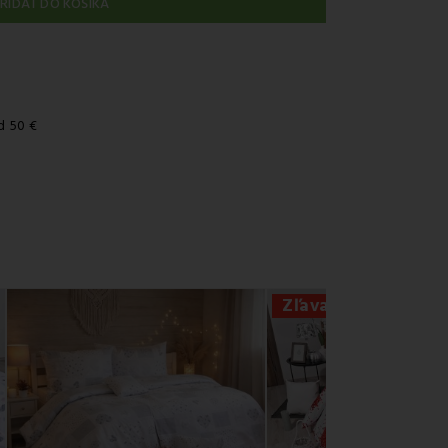
RIDAŤ DO KOŠÍKA
d 50 €
Zľava -10%