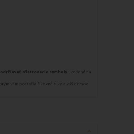
održiavať ošetrovacie symboly
uvedené na
 ktorým vám postačia šikovné ruky a váš domov
keyboard_arrow_down