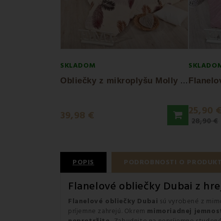
SKLADOM
SKLADO
O
bliečky z mikroplyšu Molly EMI
25,90 
39,98 €
28,90 €
POPIS
PODROBNOSTI O PRODUK
Flanelové obliečky Dubai z hr
Flanelové obliečky Dubai
sú vyrobené z mim
príjemne zahrejú. Okrem
mimoriadnej jemnos