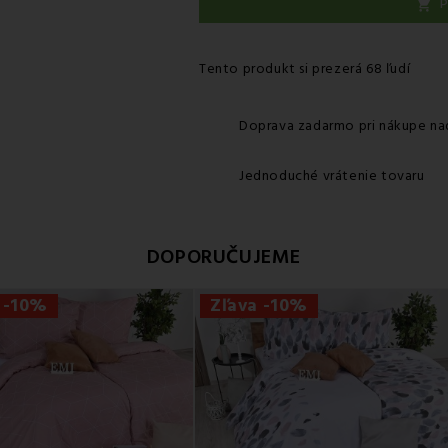
P

Tento produkt si prezerá 68 ľudí
Doprava zadarmo pri nákupe na
Jednoduché vrátenie tovaru
DOPORUČUJEME
 -10%
Zľava -10%