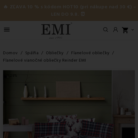
🔥 ZĽAVA 10 % s kódom HOT10 (pri nákupe nad 30 €) –
LEN DO 9.8. ⏰

shopping_cart

Domov
Spálňa
Obliečky
Flanelové obliečky
Flanelové vianočné obliečky Reinder EMI
-21,28%