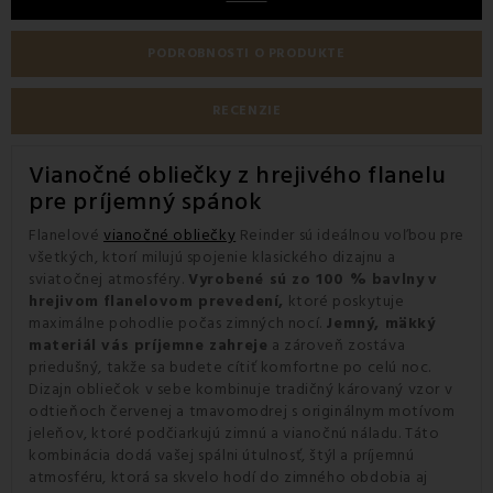
PODROBNOSTI O PRODUKTE
RECENZIE
Vianočné obliečky z hrejivého flanelu
pre príjemný spánok
Flanelové
vianočné obliečky
Reinder sú ideálnou voľbou pre
všetkých, ktorí milujú spojenie klasického dizajnu a
sviatočnej atmosféry.
Vyrobené sú zo 100 % bavlny
v
hrejivom flanelovom prevedení,
ktoré poskytuje
maximálne pohodlie počas zimných nocí.
Jemný, mäkký
materiál vás príjemne zahreje
a zároveň zostáva
priedušný, takže sa budete cítiť komfortne po celú noc.
Dizajn obliečok v sebe kombinuje tradičný károvaný vzor v
odtieňoch červenej a tmavomodrej s originálnym motívom
jeleňov, ktoré podčiarkujú zimnú a vianočnú náladu. Táto
kombinácia dodá vašej spálni útulnosť, štýl a príjemnú
atmosféru, ktorá sa skvelo hodí do zimného obdobia aj