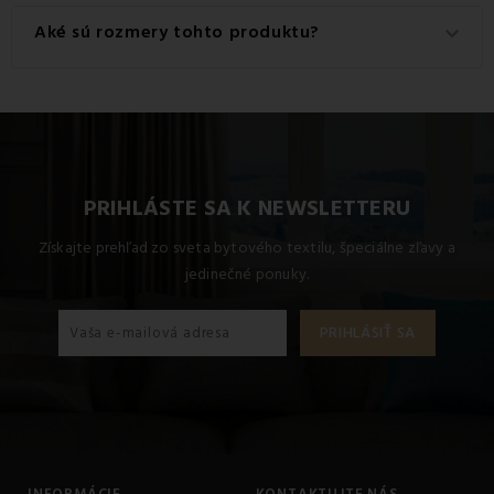
Tento produkt je vyrobený z kvalitného materiálu: 100%
Aké sú rozmery tohto produktu?
keyboard_arrow_down
Bavlna.
Dostupné rozmery pre tento produkt sú: Štandardný set
jednolôžko obsahuje 1x 140x200 + 1x 70x90.
PRIHLÁSTE SA K NEWSLETTERU
Získajte prehľad zo sveta bytového textilu, špeciálne zľavy a
jedinečné ponuky.