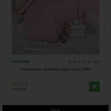
›
SKLADOM
SKLA
5
(1x)
Flanelové obliečky Alya rosa EMI
25,90 €
25,9
28,90 €
28,90
POPIS