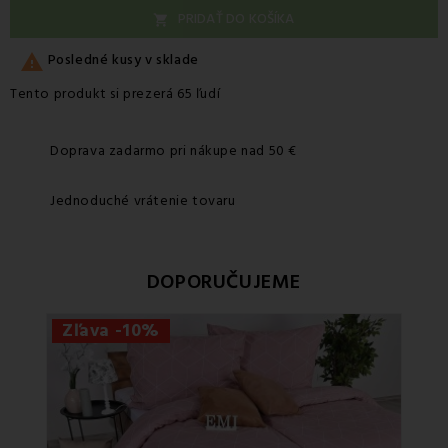
PRIDAŤ DO KOŠÍKA


Posledné kusy v sklade
Tento produkt si prezerá 65 ľudí
Doprava zadarmo pri nákupe nad 50 €
Jednoduché vrátenie tovaru
DOPORUČUJEME
Zľava -10%
Zľa