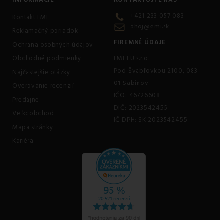
INFORMÁCIE
KONTAKTUJTE NÁS
+421 233 057 083
Kontakt EMI
ahoj@emi.sk
Reklamačný poriadok
FIREMNÉ ÚDAJE
Ochrana osobných údajov
Obchodné podmienky
EMI EU s.r.o.
Pod Švabľovkou 2100, 083
Najčastejšie otázky
01 Sabinov
Overovanie recenzií
IČO: 46726608
Predajne
DIČ: 2023542455
Veľkoobchod
IČ DPH: SK 2023542455
Mapa stránky
Kariéra