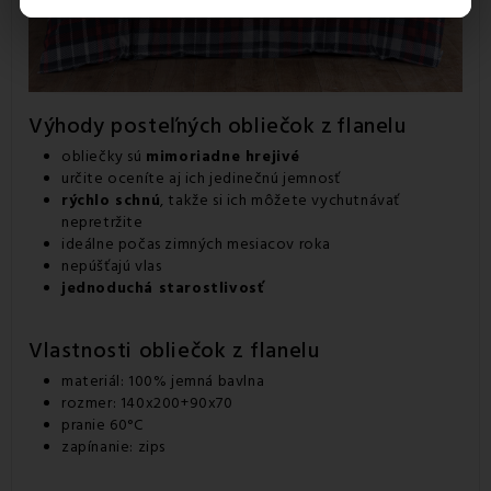
Výhody posteľných obliečok z
flanelu
obliečky sú
mimoriadne hrejivé
určite oceníte aj ich jedinečnú jemnosť
rýchlo schnú
, takže si ich môžete vychutnávať
nepretržite
ideálne počas zimných mesiacov roka
nepúšťajú vlas
jednoduchá starostlivosť
Vlastnosti obliečok z flanelu
materiál: 100% jemná bavlna
rozmer: 140x200+90x70
pranie 60°C
zapínanie: zips