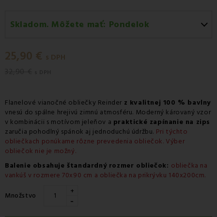
Skladom. Môžete mať:
Pondelok
Pondelok 10.08
-
Doručenie kuriérom GLS
25,90 €
Pondelok 10.08
-
Vyzdvihnutie na predajni
s DPH
32,90 €
Pondelok 10.08
-
Osobný odber v odbernom mieste
s DPH
Packeta
Pondelok 10.08
-
Osobný odber v odbernom mieste
Flanelové vianočné obliečky Reinder
z kvalitnej 100 % bavlny
GLS
vnesú do spálne hrejivú zimnú atmosféru. Moderný károvaný vzor
v kombinácii s motívom jeleňov a
praktické zapínanie na zips
Utorok 11.08
-
Packeta doručenie kuriérom na adresu
zaručia pohodlný spánok aj jednoduchú údržbu.
Pri týchto
obliečkach ponúkame rôzne prevedenia obliečok. Výber
obliečok nie je možný.
Balenie obsahuje štandardný rozmer obliečok:
obliečka na
vankúš v rozmere 70x90 cm a obliečka na prikrývku 140x200cm.
+
Množstvo
-