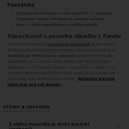
Poznámka
Zobrazenie farieb produktu sa môže mierne líšiť od skutočnosti.
Odporúčame obliečky prať naruby so zapnutým zapínaním.
Sušenie v sušičke odporúčame pri najnižších teplotách.
Starostlivosť o posteľné obliečky z flanelu
Tak ako pri všetkých
posteľných obliečkach
aj pri týchto
flanelových obliečkach je potrebné pri starostlivosti o ne
dodržiavať ošetrovacie symboly
uvedené na výrobku.
Spríjemnite a zútulnite si svoj domov do chladnejšieho
obdobia roka. Pripravili sme pre vás niekoľko inšpirácií, ku
ktorým vám postačia šikovné ruky a váš domov bude ako z
rozprávky. Viac sa dozviete v článku:
Najlepšie pletené
inšpirácie pre váš domov.
OTÁZKY & ODPOVEDE
Z akého materiálu je tento produkt
keyboard_arrow_down
vyrobený?