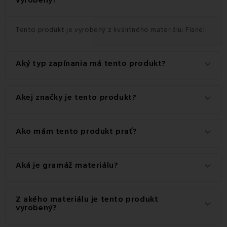
Tento produkt je vyrobený z kvalitného materiálu: Flanel.
Aký typ zapínania má tento produkt?
keyboard_arrow_down
Tento produkt má praktické zapínanie na Zips.
Akej značky je tento produkt?
keyboard_arrow_down
Ide o autentický produkt značky EMI.
Ako mám tento produkt prať?
keyboard_arrow_down
Pre dosiahnutie najlepších výsledkov odporúčame tento
Aká je gramáž materiálu?
keyboard_arrow_down
produkt prať na 60 °C.
Gramáž materiálu použitého pre tento produkt je 160
Z akého materiálu je tento produkt
keyboard_arrow_down
g/m2.
vyrobený?