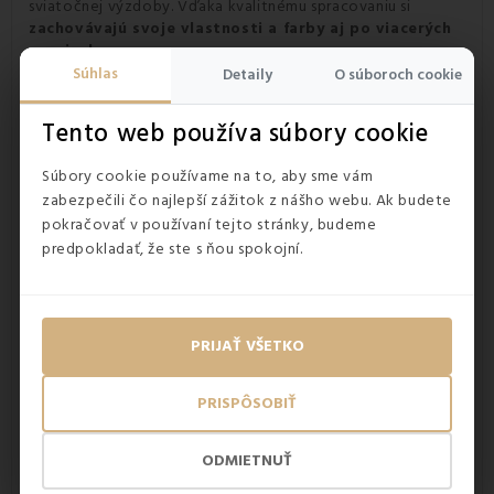
sviatočnej výzdoby. Vďaka kvalitnému spracovaniu si
zachovávajú svoje vlastnosti a farby aj po viacerých
praniach.
Doprajte si dokonalý komfort počas chladných dní s
Súhlas
Detaily
O súboroch cookie
obliečkami od EMI – spájajú nadčasový dizajn, vysokú
kvalitu a hrejivý pocit, ktorý spríjemní vaše zimné a
Tento web používa súbory cookie
vianočné večery.
Súbory cookie používame na to, aby sme vám
zabezpečili čo najlepší zážitok z nášho webu. Ak budete
pokračovať v používaní tejto stránky, budeme
predpokladať, že ste s ňou spokojní.
PRIJAŤ VŠETKO
PRISPÔSOBIŤ
ODMIETNUŤ