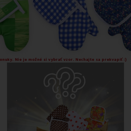
onuky. Nie je možné si vybrať vzor. Nechajte sa prekvapiť :)