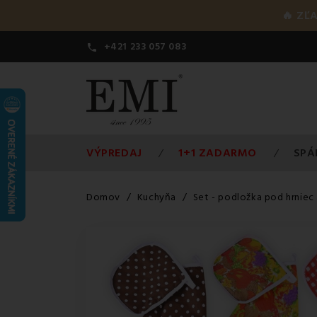
🔥 ZĽ
+421 233 057 083

VÝPREDAJ
1+1 ZADARMO
SPÁ
Domov
Kuchyňa
Set - podložka pod hrniec