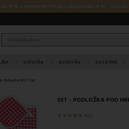
AVA 10 % s kódom HOT10 (pri nákupe nad 30 €) – LEN DO 
LŇA
KÚPEĽŇA
KUCHYŇA
OSTATNÉ
 a chňapka MIX EMI
SET - PODLOŽKA POD HR
5
(2x)