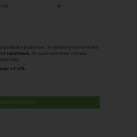
rok
érom GLS
 predajni
v odbernom mieste Packeta
v odbernom mieste GLS
a podložky pod hrniec. Je vyrobený na Slovensku
ený
vatelínom
, čo zaručí dokonalú ochranu
nie kuriérom na adresu
skej linky.
setu: +/-3%
RIDAŤ DO KOŠÍKA