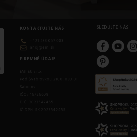
SLEDUJTE NÁS
KONTAKTUJTE NÁS
+421 233 057 083
ahoj@emi.sk
FIREMNÉ ÚDAJE
EMI EU s.r.o.
Pod Švabľovkou 2100, 083 01
Sabinov
IČO: 46726608
DIČ: 2023542455
IČ DPH: SK 2023542455