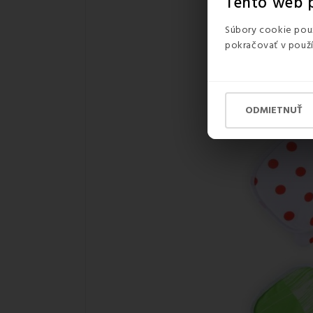
Tento web p
Súbory cookie použ
pokračovať v použí
ODMIETNUŤ