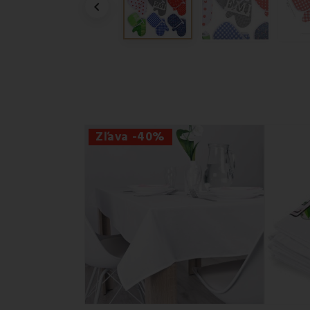

Zľava -40%