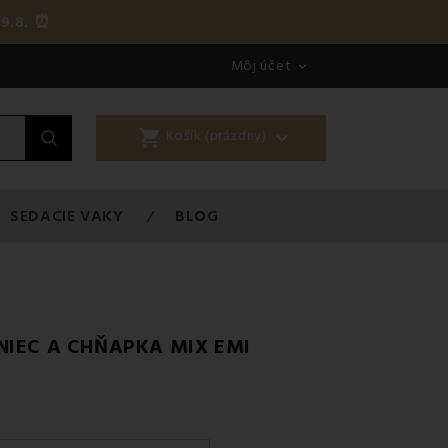
9.8. ⏰
Môj účet

shopping_cart

Košík (prázdny)
SEDACIE VAKY
BLOG
NIEC A CHŇAPKA MIX EMI