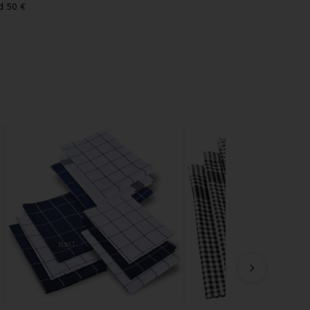
d 50 €
›