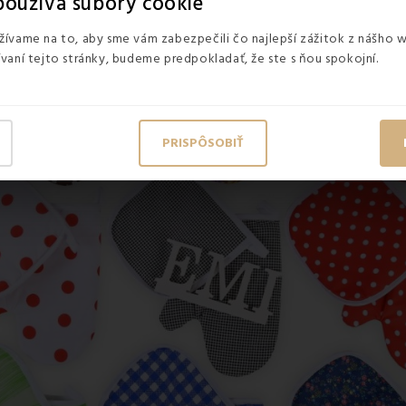
oužíva súbory cookie
ívame na to, aby sme vám zabezpečili čo najlepší zážitok z nášho 
vaní tejto stránky, budeme predpokladať, že ste s ňou spokojní.
PRISPÔSOBIŤ