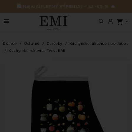
🛍️ Najväčší LETNÝ VÝPREDAJ – až -60 % 🔥

shopping_cart

Domov
Ostatné
Darčeky
Kuchynské rukavice s potlačou
Kuchynská rukavica Twist EMI