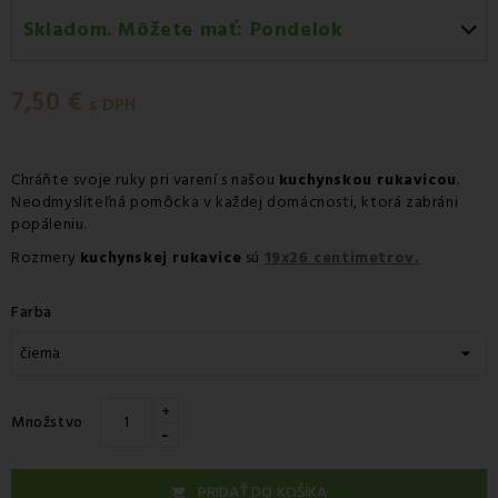
Skladom. Môžete mať:
Pondelok
Pondelok 10.08
-
Doručenie kuriérom GLS
7,50 €
Pondelok 10.08
-
Vyzdvihnutie na predajni
s DPH
Pondelok 10.08
-
Osobný odber v odbernom mieste
Packeta
Chráňte svoje ruky pri varení s našou
kuchynskou rukavicou
.
Neodmysliteľná pomôcka v každej domácnosti, ktorá zabráni
Pondelok 10.08
-
Osobný odber v odbernom mieste
popáleniu.
GLS
Rozmery
kuchynskej rukavice
sú
19x26 centimetrov.
Utorok 11.08
-
Packeta doručenie kuriérom na adresu
Farba
+
Množstvo
-
PRIDAŤ DO KOŠÍKA
