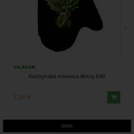
›
SKLADOM
SKLA
Kuchynská rukavica Minty EMI
7,50 €
7,50
POPIS