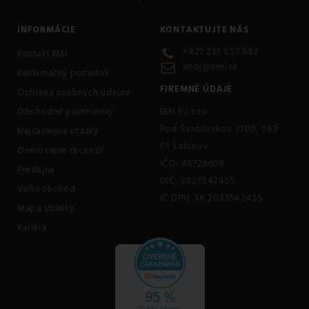
INFORMÁCIE
KONTAKTUJTE NÁS
+421 233 057 083
Kontakt EMI
ahoj@emi.sk
Reklamačný poriadok
FIREMNÉ ÚDAJE
Ochrana osobných údajov
Obchodné podmienky
EMI EU s.r.o.
Pod Švabľovkou 2100, 083
Najčastejšie otázky
01 Sabinov
Overovanie recenzií
IČO: 46726608
Predajne
DIČ: 2023542455
Veľkoobchod
IČ DPH: SK 2023542455
Mapa stránky
Kariéra