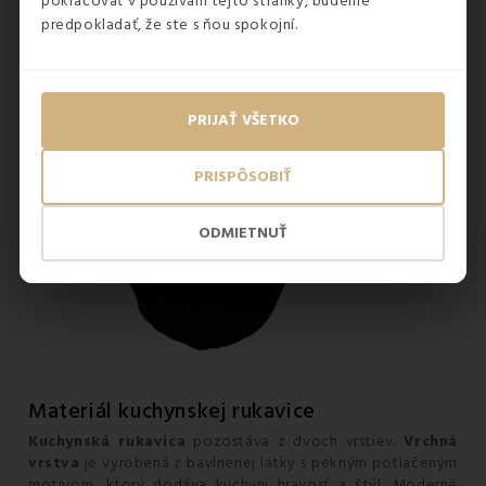
pokračovať v používaní tejto stránky, budeme
predpokladať, že ste s ňou spokojní.
PRIJAŤ VŠETKO
PRISPÔSOBIŤ
ODMIETNUŤ
Materiál kuchynskej rukavice
Kuchynská rukavica
pozostáva z dvoch vrstiev.
Vrchná
vrstva
je vyrobená z bavlnenej látky s pekným potlačeným
motívom, ktorý dodáva kuchyni hravosť a štýl. Moderné