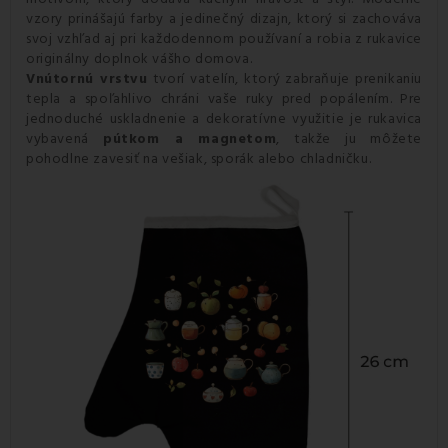
vzory prinášajú farby a jedinečný dizajn, ktorý si zachováva
svoj vzhľad aj pri každodennom používaní a robia z rukavice
originálny doplnok vášho domova.
Vnútornú vrstvu
tvorí vatelín, ktorý zabraňuje prenikaniu
tepla a spoľahlivo chráni vaše ruky pred popálením. Pre
jednoduché uskladnenie a dekoratívne využitie je rukavica
vybavená
pútkom a magnetom
, takže ju môžete
pohodlne zavesiť na vešiak, sporák alebo chladničku.