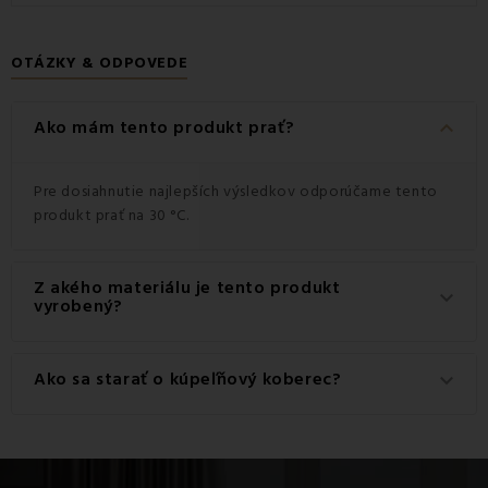
OTÁZKY & ODPOVEDE
keyboard_arrow_down
Ako mám tento produkt prať?
Pre dosiahnutie najlepších výsledkov odporúčame tento
produkt prať na 30 °C.
Z akého materiálu je tento produkt
keyboard_arrow_down
vyrobený?
Tento produkt je vyrobený z kvalitného materiálu: 100%
Ako sa starať o kúpeľňový koberec?
keyboard_arrow_down
Polyester.
Koberec pravidelne
vykefujte alebo povysávajte
.
Vyprať ho môžete aj v práčke pri
max. teplote