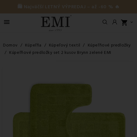
🛍️ Najväčší LETNÝ VÝPREDAJ – až -60 % 🔥

shopping_cart

Domov
Kúpeľňa
Kúpeľový textil
Kúpeľňové predložky
Kúpeľňové predložky set 2 kusov Brynn zelené EMI