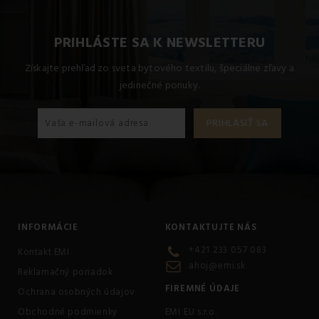
30°C
. Koberček treba
žmýkať mechanickým spôsobom
.
Suché škvrny odstránite okamžite čistením smerom do
stredu škvrny. Mokré škvrny nerozmazávajte. Odsajte
PRIHLÁSTE SA K NEWSLETTERU
papierovými utierkami a pretrite mokrou handrou a
jemným čističom. Nechlórovať a nebieliť. Nečistiť
Získajte prehľad zo sveta bytového textilu, špeciálne zľavy a
chemicky. Nežehliť.
jedinečné ponuky.
INFORMÁCIE
KONTAKTUJTE NÁS
+421 233 057 083
Kontakt EMI
ahoj@emi.sk
Reklamačný poriadok
FIREMNÉ ÚDAJE
Ochrana osobných údajov
Obchodné podmienky
EMI EU s.r.o.