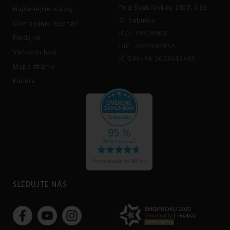
Pod Švabľovkou 2100, 083
Najčastejšie otázky
01 Sabinov
Overovanie recenzií
IČO: 46726608
Predajne
DIČ: 2023542455
Veľkoobchod
IČ DPH: SK 2023542455
Mapa stránky
Kariéra
SLEDUJTE NÁS