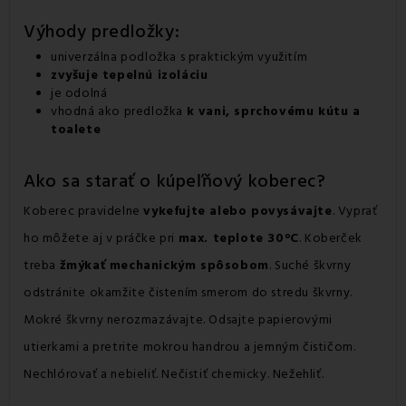
Výhody predložky:
univerzálna podložka s praktickým využitím
zvyšuje tepelnú izoláciu
je odolná
vhodná ako predložka
k vani, sprchovému kútu a
toalete
Ako sa starať o kúpeľňový koberec?
Koberec pravidelne
vykefujte alebo povysávajte
. Vyprať
ho môžete aj v práčke pri
max. teplote 30°C
. Koberček
treba
žmýkať mechanickým spôsobom
. Suché škvrny
odstránite okamžite čistením smerom do stredu škvrny.
Mokré škvrny nerozmazávajte. Odsajte papierovými
utierkami a pretrite mokrou handrou a jemným čističom.
Nechlórovať a nebieliť. Nečistiť chemicky. Nežehliť.