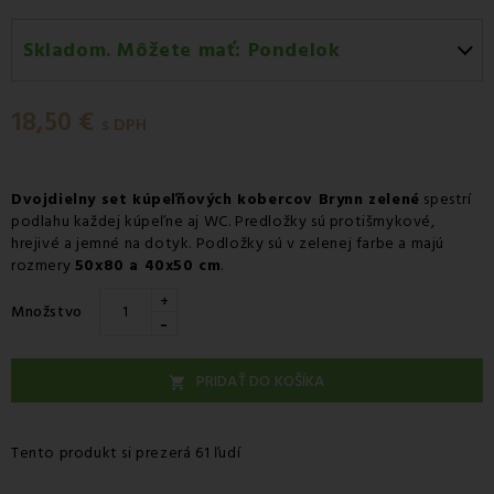
Skladom. Môžete mať:
Pondelok
Pondelok 10.08
-
Doručenie kuriérom GLS
18,50 €
Pondelok 10.08
-
Vyzdvihnutie na predajni
s DPH
Utorok 11.08
-
Packeta doručenie kuriérom na adresu
Dvojdielny set kúpeľňových kobercov Brynn zelené
spestrí
podlahu každej kúpeľne aj WC. Predložky sú protišmykové,
hrejivé a jemné na dotyk. Podložky sú v zelenej farbe a majú
rozmery
50x80 a 40x50 cm
.
+
Množstvo
-
PRIDAŤ DO KOŠÍKA

Tento produkt si prezerá 61 ľudí