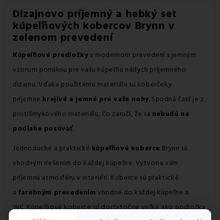
Dizajnovo príjemný a hebký set
kúpeľňových kobercov Brynn v
zelenom prevedení
Kúpeľňové predložky
v modernom prevedení s jemným
vzorom ponúknu pre vašu kúpeľňu nádych príjemného
dizajnu. Vďaka použitému materiálu sú koberčeky
príjemne
hrejivé a jemné pre vaše nohy
. Spodná časť je z
protišmykového materiálu, čo zaručí, že sa
nebudú na
podlahe posúvať
.
Jednoduché a praktické
kúpeľňové koberce
Brynn sú
vhodným riešením do každej kúpeľne. Vytvoria vám
príjemnú atmosféru v interiéri. Koberce sú praktické
a
farebným prevedením
vhodné do každej kúpeľne a
WC.
Kúpeľňové koberce sú dostatočne veľké ako podložka