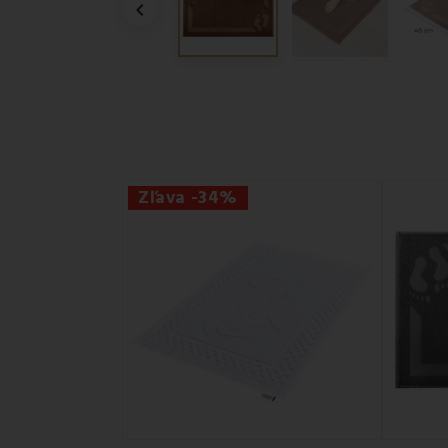

Zľava -34%