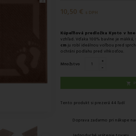
Utorok 11.08
-
Doručenie kuri
10,50 €
Utorok 11.08
-
Vyzdvihnutie na
s DPH
Utorok 11.08
-
Osobný odber 
Utorok 11.08
-
Osobný odber 
Kúpeľňová predložka Kyoto v hne
vzhľad. Vďaka 100% bavlne je mäkká, 
Streda 12.08
-
Packeta doruče
cm
ju robí ideálnou voľbou pred sprc
ochráni podlahu pred vlhkosťou.
+
Množstvo
-
P

Tento produkt si prezerá 44 ľudí
Doprava zadarmo pri nákupe na
Jednoduché vrátenie tovaru