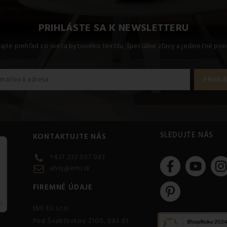
PRIHLÁSTE SA K NEWSLETTERU
kajte prehľad zo sveta bytového textilu, špeciálne zľavy a jedinečné pon
SLEDUJTE NÁS
KONTAKTUJTE NÁS
+421 233 057 083
ahoj@emi.sk
FIREMNÉ ÚDAJE
EMI EU s.r.o.
Pod Švabľovkou 2100, 083 01