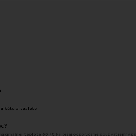
m
u kútu a toalete
ec?
maximálnej teplote 60 °C
. Pri praní odporúčame používať jemný pr