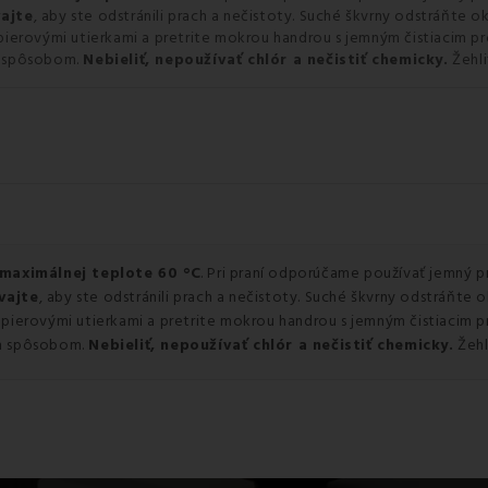
ajte
, aby ste odstránili prach a nečistoty. Suché škvrny odstráňte 
ierovými utierkami a pretrite mokrou handrou s jemným čistiacim p
m spôsobom.
Nebieliť, nepoužívať chlór a nečistiť chemicky.
Žehli
 maximálnej teplote 60 °C
. Pri praní odporúčame používať jemný p
vajte
, aby ste odstránili prach a nečistoty. Suché škvrny odstráňte
pierovými utierkami a pretrite mokrou handrou s jemným čistiacim 
ým spôsobom.
Nebieliť, nepoužívať chlór a nečistiť chemicky.
Žehl