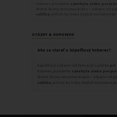
Koberec pravidelne
vykefujte alebo povysáv
Mokré škvrny nerozmazávajte – odsajte ich pap
sušičke
, pričom ho treba žmýkať mechanický
OTÁZKY & ODPOVEDE
Ako sa starať o kúpeľňový koberec?
Kúpeľňový koberec môžete prať v práčke
pri
Koberec pravidelne
vykefujte alebo povysá
Mokré škvrny nerozmazávajte – odsajte ich pa
sušičke
, pričom ho treba žmýkať mechanick