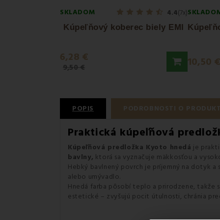
SKLADOM
SKLADO
4.4
(7x)
Kúpeľňový koberec biely EMI
6,28 €
10,50 
9,50 €
POPIS
PODROBNOSTI O PRODUK
Praktická kúpeľňová predlož
Kúpeľňová predložka Kyoto hnedá
je prakt
bavlny,
ktorá sa vyznačuje mäkkosťou a vysoko
Hebký bavlnený povrch je príjemný na dotyk a 
alebo umývadlo.
Hnedá farba pôsobí teplo a prirodzene, takže s
estetické – zvyšujú pocit útulnosti, chránia 