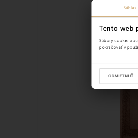
Súhlas
Tento web p
Súbory cookie použ
pokračovať v použí
ODMIETNUŤ