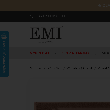
🔥 ZĽ
+421 233 057 083

VÝPREDAJ
1+1 ZADARMO
SPÁ
Domov
Kúpeľňa
Kúpeľový textil
Kúpeľň