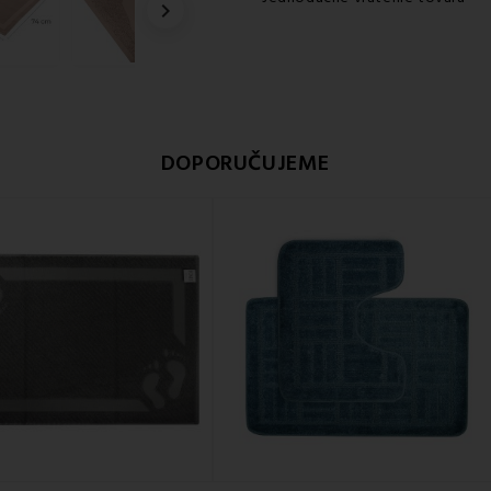

DOPORUČUJEME