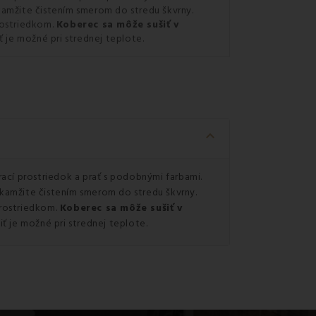
okamžite čistením smerom do stredu škvrny.
rostriedkom.
Koberec sa môže sušiť v
ť je možné pri strednej teplote.
keyboard_arrow_down
rací prostriedok a prať s podobnými farbami.
 okamžite čistením smerom do stredu škvrny.
prostriedkom.
Koberec sa môže sušiť v
iť je možné pri strednej teplote.