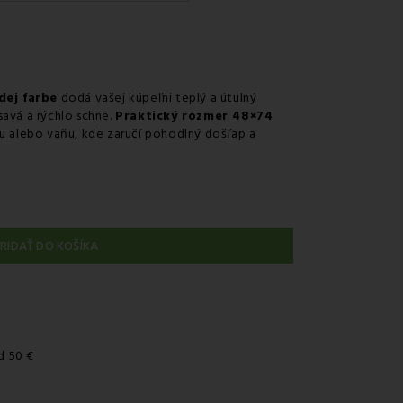
érom GLS
 predajni
v odbernom mieste Packeta
v odbernom mieste GLS
dej farbe
dodá vašej kúpeľni teplý a útulný
savá a rýchlo schne.
Praktický rozmer 48×74
nie kuriérom na adresu
hu alebo vaňu, kde zaručí pohodlný došľap a
RIDAŤ DO KOŠÍKA
d 50 €