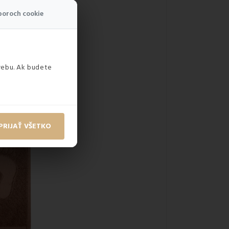
boroch cookie
webu. Ak budete
PRIJAŤ VŠETKO