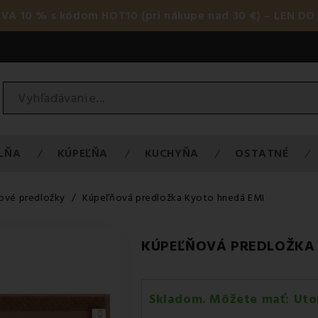
AVA 10 % s kódom HOT10 (pri nákupe nad 30 €) – LEN DO 
LŇA
KÚPEĽŇA
KUCHYŇA
OSTATNÉ
ové predložky
Kúpeľňová predložka Kyoto hnedá EMI
KÚPEĽŇOVÁ PREDLOŽKA
Skladom. Môžete mať:
Uto