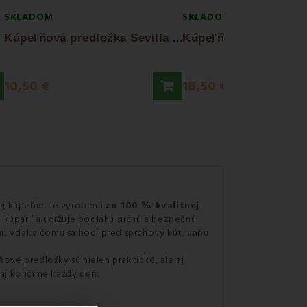
SKLADOM
SKLADOM
K
úpeľňová predložka Sevilla krémová EMI
10,50 €
18,50 €
dej kúpeľne. Je vyrobená
zo 100 % kvalitnej
 kúpaní a udržuje podlahu suchú a bezpečnú.
m
, vďaka čomu sa hodí pred sprchový kút, vaňu
ové predložky sú nielen praktické, ale aj
 aj končíme každý deň.