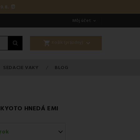
9.8. ⏰
Môj účet

shopping_cart

Košík (prázdny)
SEDACIE VAKY
BLOG
 KYOTO HNEDÁ EMI
rok