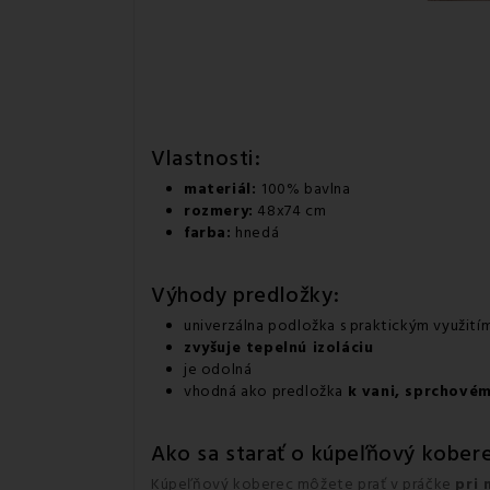
Vlastnosti:
materiál:
100% bavlna
rozmery:
48x74 cm
farba:
hnedá
Výhody predložky:
univerzálna podložka s praktickým využití
zvyšuje tepelnú izoláciu
je odolná
vhodná ako predložka
k vani, sprchovém
Ako sa starať o kúpeľňový kober
Kúpeľňový koberec môžete prať v práčke
pri 