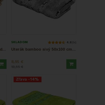
SKLADOM
4.8
(6x)
O
suška bambusová svetlohnedá 70x140 cm EMI
U
terák bamboo sivý 50x100 cm EMI
8,95 €
10,95 €
Zľava -14%