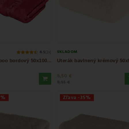
SKLADOM
4.5
(2x)
U
terák bamboo bordový 50x100 cm EMI
6,50 €
8,95 €
7%
Zľava -35%