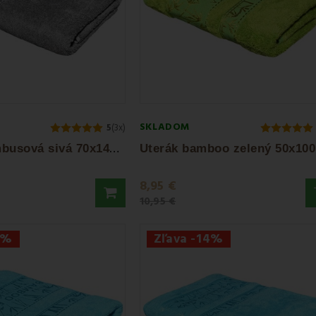
SKLADOM
5
(3x)
O
suška bambusová sivá 70x140 cm EMI
8,95 €
10,95 €
8%
Zľava -14%