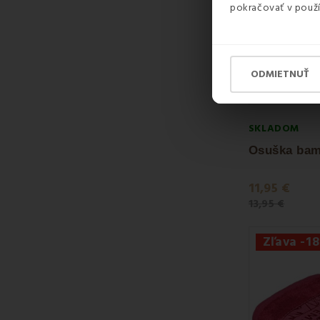
pokračovať v použí
ODMIETNUŤ
SKLADOM
11,95 €
13,95 €
Zľava -1