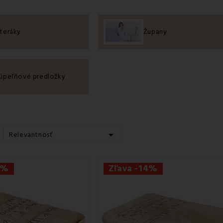
teráky
Župany
úpeľňové predložky

Relevantnosť
8%
Zľava -14%