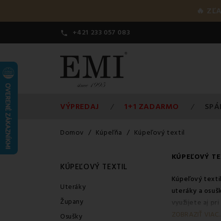
🔥 ZĽ
+421 233 057 083

VÝPREDAJ
1+1 ZADARMO
SPÁ
Domov
Kúpeľňa
Kúpeľový textil
KÚPEĽOVÝ TE
KÚPEĽOVÝ TEXTIL
Kúpeľový texti
Uteráky
uteráky
a
osuš
Župany
využijete aj pr
chcete vedieť o
ZOBRAZIŤ VIAC..
Osušky