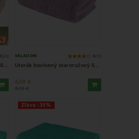
SKLADOM
5
(2x)
4
(1x)
O
suška bavlnená hnedá 70x140 cm Bella EMI
U
terák bavlnený staroružový 50x90 cm Bella...
6,50 €
8,95 €
Zľava -35%