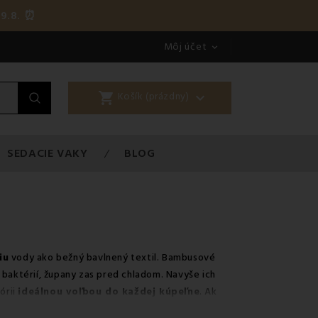
9.8. ⏰
Môj účet

shopping_cart

Košík (prázdny)
SEDACIE VAKY
BLOG
iu
vody ako bežný bavlnený textil.
Bambusové
 baktérií,
župany
zas pred chladom. Navyše ich
órii
ideálnou voľbou do každej kúpeľne
. Ak
eráky a osušky?