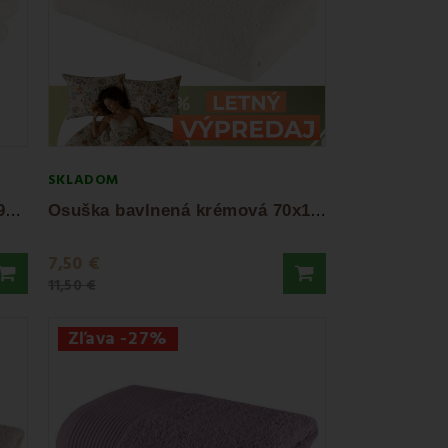
SKLADOM
U
terák bavlnený krémový 50x90 cm Bella EMI
O
suška bavlnená krémová 70x140 cm Bella EMI
7,50 €
11,50 €
Zľava -27%