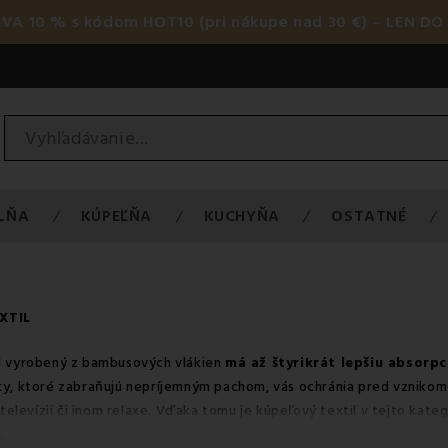
AVA 10 % s kódom HOT10 (pri nákupe nad 30 €) – LEN DO 
LŇA
KÚPEĽŇA
KUCHYŇA
OSTATNÉ
XTIL
l vyrobený z bambusových vlákien
má až štyrikrát lepšiu absorpc
ky
, ktoré zabraňujú nepríjemným pachom, vás ochránia pred vznikom
i televízii či inom relaxe. Vďaka tomu je kúpeľový textil v tejto kateg
 kúpeľovom textile viac, prečítajte si článok
Ako správne vybrať ut
.