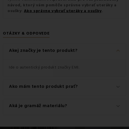
návod, ktorý vám pomôže správne vybrať uteráky a
osušky
:
Ako správne vybrať uteráky a osušky
.
OTÁZKY & ODPOVEDE
keyboard_arrow_down
Akej značky je tento produkt?
Ide o autentický produkt značky EMI.
Ako mám tento produkt prať?
keyboard_arrow_down
Pre dosiahnutie najlepších výsledkov odporúčame tento
Aká je gramáž materiálu?
keyboard_arrow_down
produkt prať na 60 °C.
Gramáž materiálu použitého pre tento produkt je 550
g/m2.