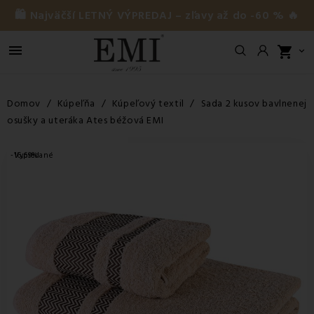
🛍️ Najväčší LETNÝ VÝPREDAJ – zľavy až do -60 % 🔥

shopping_cart

Domov
Kúpeľňa
Kúpeľový textil
Sada 2 kusov bavlnenej
osušky a uteráka Ates béžová EMI
-16,69%
Vypredané