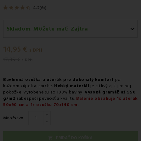
4.2
(6x)
Skladom. Môžete mať:
Zajtra
Zajtra
-
Doručenie kuriérom GLS
14,95 €
Zajtra
-
Vyzdvihnutie na predajni
s DPH
17,95 €
Zajtra
-
Osobný odber v odbernom mieste Packeta
s DPH
Zajtra
-
Osobný odber v odbernom mieste GLS
Bavlnená osuška a uterák pre dokonalý komfort
po
Streda 12.08
-
Packeta doručenie kuriérom na adresu
každom kúpeli aj sprche.
Hebký materiál
je citlivý aj k jemnej
pokožke. Vyrobené sú zo 100% bavlny.
Vysoká gramáž až 550
g/m2
zabezpečí pevnosť a kvalitu.
Balenie obsahuje 1x uterák
50x90 cm a 1x osušku 70x140 cm.
+
Množstvo
-
PRIDAŤ DO KOŠÍKA
