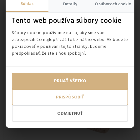
kontakt s pokožkou veľmi príjemný. Bavlnené aj
bambusové
Súhlas
Detaily
O súboroch cookie
osušky
EMI si
svoje farby zachovávajú
aj po
niekoľkonásobnom praní. Ich
výborná savosť
, je jednou z
Tento web používa súbory cookie
charakteristických vlastností froté materiálu. Ďalšími
vlastnosťami sú
pevnosť v ťahu a vysoká hrejivosť
.
Súbory cookie používame na to, aby sme vám
zabezpečili čo najlepší zážitok z nášho webu. Ak budete
pokračovať v používaní tejto stránky, budeme
predpokladať, že ste s ňou spokojní.
PRIJAŤ VŠETKO
PRISPÔSOBIŤ
ODMIETNUŤ