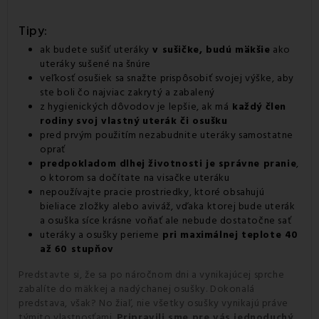
Tipy:
ak budete sušiť uteráky
v sušičke, budú mäkšie
ako
uteráky sušené na šnúre
veľkosť osušiek sa snažte prispôsobiť svojej výške, aby
ste boli čo najviac zakrytý a zabalený
z hygienických dôvodov je lepšie, ak má
každý člen
rodiny svoj vlastný uterák či osušku
pred prvým použitím nezabudnite uteráky samostatne
oprať
predpokladom dlhej životnosti je správne pranie
,
o ktorom sa dočítate na visačke uteráku
nepoužívajte pracie prostriedky, ktoré obsahujú
bieliace zložky alebo aviváž, vďaka ktorej bude uterák
a osuška síce krásne voňať ale nebude dostatočne sať
uteráky a osušky perieme
pri maximálnej teplote 40
až 60 stupňov
Predstavte si, že sa po náročnom dni a vynikajúcej sprche
zabalíte do mäkkej a nadýchanej osušky. Dokonalá
predstava, však? No žiaľ, nie všetky osušky vynikajú práve
týmito vlastnosťami.
Pripravili sme pre vás jednoduchý