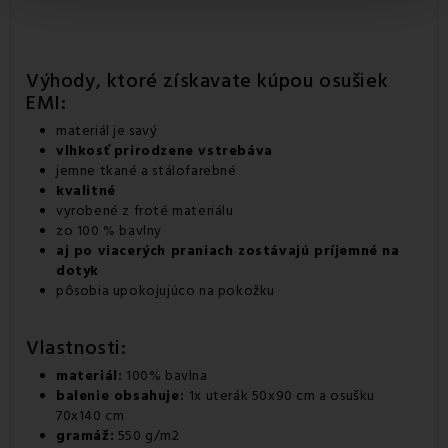
Výhody, ktoré získavate kúpou osušiek
EMI:
materiál je savý
vlhkosť prirodzene vstrebáva
jemne tkané a stálofarebné
kvalitné
vyrobené z froté materiálu
zo 100 % bavlny
aj po viacerých praniach zostávajú príjemné na
dotyk
pôsobia upokojujúco na pokožku
Vlastnosti:
materiál:
100% bavlna
balenie obsahuje:
1x uterák 50x90 cm a osušku
70x140 cm
gramáž:
550 g/m2