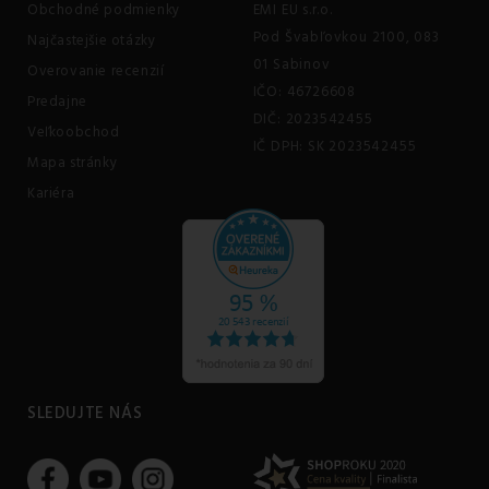
Obchodné podmienky
EMI EU s.r.o.
Pod Švabľovkou 2100, 083
Najčastejšie otázky
01 Sabinov
Overovanie recenzií
IČO: 46726608
Predajne
DIČ: 2023542455
Veľkoobchod
IČ DPH: SK 2023542455
Mapa stránky
Kariéra
SLEDUJTE NÁS