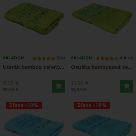
SKLADOM
SKLADOM
5
(3x)
4.8
(4x)
U
terák bamboo zelený 50x100 cm EMI
O
suška bambusová zelená 70 x 140 cm EMI
8,95 €
11,95 €
10,95 €
13,95 €
Zľava -18%
Zľava -14%