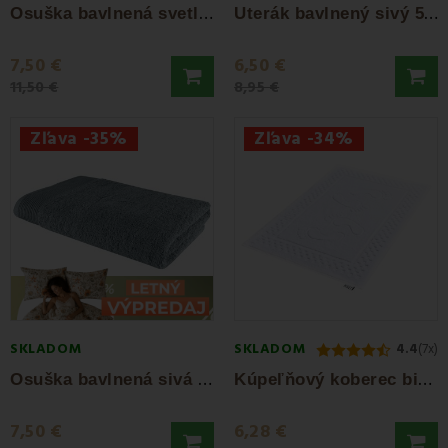
O
suška bavlnená svetlozelená 70x140 cm...
U
terák bavlnený sivý 50x90 Bella EMI
7,50 €
6,50 €
11,50 €
8,95 €
Zľava -35%
Zľava -34%
SKLADOM
SKLADOM
4.4
(7x)
O
suška bavlnená sivá 70x140 cm Bella EMI
K
úpeľňový koberec biely EMI
7,50 €
6,28 €