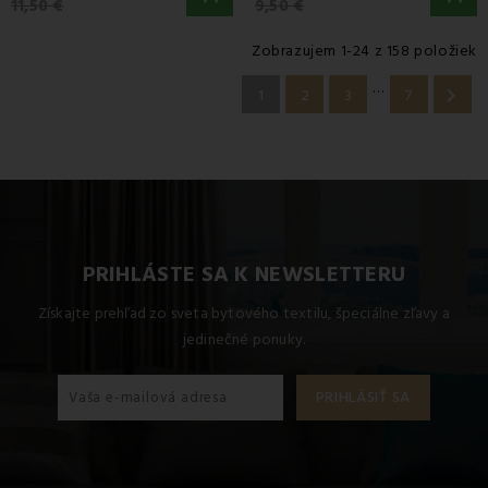
11,50 €
9,50 €
Zobrazujem 1-24 z 158 položiek
…

1
2
3
7
PRIHLÁSTE SA K NEWSLETTERU
Získajte prehľad zo sveta bytového textilu, špeciálne zľavy a
jedinečné ponuky.