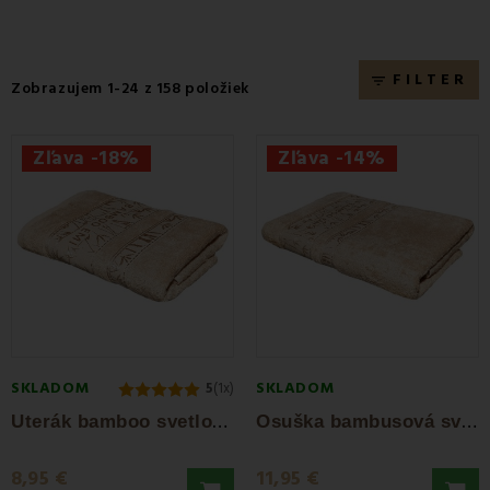
FILTER
filter_list
Zobrazujem 1-24 z 158 položiek
Zľava -18%
Zľava -14%
SKLADOM
SKLADOM
5
(1x)
U
terák bamboo svetlohnedý 50x100 cm EMI
O
suška bambusová svetlohnedá 70x140 cm EMI
8,95 €
11,95 €