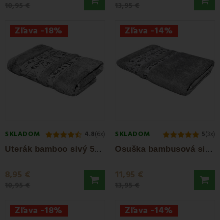
10,95 €
13,95 €
Zľava -18%
Zľava -14%
SKLADOM
SKLADOM
4.8
(6x)
5
(3x)
U
terák bamboo sivý 50x100 cm EMI
O
suška bambusová sivá 70x140 cm EMI
8,95 €
11,95 €
10,95 €
13,95 €
Zľava -18%
Zľava -14%