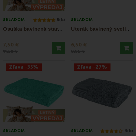
SKLADOM
SKLADOM
5
(1x)
O
suška bavlnená staroružová 70x140 cm...
U
terák bavlnený svetlozelený 50x90 cm...
7,50 €
6,50 €
11,50 €
8,95 €
Zľava -35%
Zľava -27%
SKLADOM
SKLADOM
4
(1x)