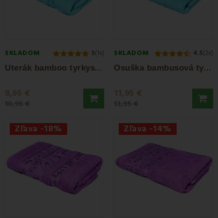
SKLADOM
SKLADOM
5
(1x)
4.5
(2x)
U
terák bamboo tyrkysový 50x100 cm EMI
O
suška bambusová tyrkysová 70 x 140 cm EMI
8,95 €
11,95 €
10,95 €
13,95 €
Zľava -18%
Zľava -14%