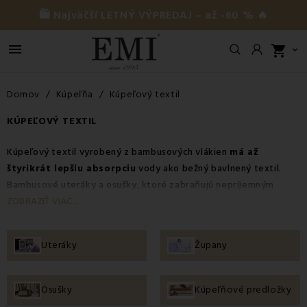
🛍️ Najväčší LETNÝ VÝPREDAJ – až -60 % 🔥

shopping_cart

Domov
Kúpeľňa
Kúpeľový textil
KÚPEĽOVÝ TEXTIL
Kúpeľový textil vyrobený z bambusových vlákien
má až
štyrikrát lepšiu absorpciu
vody ako bežný bavlnený textil.
Bambusové uteráky
a
osušky
, ktoré zabraňujú nepríjemným
pachom, vás ochránia pred vznikom baktérií,
župany
zas pred
ZOBRAZIŤ VIAC...
chladom. Navyše ich využijete aj pri televízii či inom relaxe.
Vďaka tomu je kúpeľový textil v tejto kategórii
ideálnou
Uteráky
Župany
voľbou do každej kúpeľne
. Ak chcete vedieť o kúpeľovom
textile viac, prečítajte si článok
Ako správne vybrať uteráky a
osušky?
Osušky
Kúpeľňové predložky