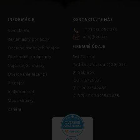
INFORMÁCIE
KONTAKTUJTE NÁS
+421 233 057 083
Kontakt EMI
ahoj@emi.sk
Reklamačný poriadok
FIREMNÉ ÚDAJE
Ochrana osobných údajov
Obchodné podmienky
EMI EU s.r.o.
Pod Švabľovkou 2100, 083
Najčastejšie otázky
01 Sabinov
Overovanie recenzií
IČO: 46726608
Predajne
DIČ: 2023542455
Veľkoobchod
IČ DPH: SK 2023542455
Mapa stránky
Kariéra