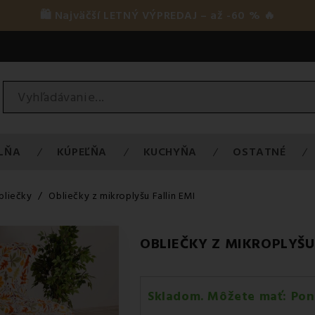
🛍️ Najväčší LETNÝ VÝPREDAJ – až -60 % 🔥
LŇA
KÚPEĽŇA
KUCHYŇA
OSTATNÉ
bliečky
Obliečky z mikroplyšu Fallin EMI
OBLIEČKY Z MIKROPLYŠU
Skladom. Môžete mať:
Pon