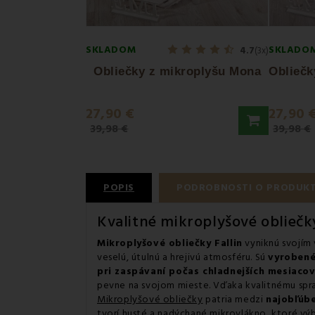
SKLADOM
SKLADO
4.7
(3x)
Obliečky z mikroplyšu Mona
27,90 €
27,90 
39,98 €
39,98 €
POPIS
PODROBNOSTI O PRODUK
Kvalitné mikroplyšové obliečk
Mikroplyšové obliečky Fallin
vyniknú svojím
veselú, útulnú a hrejivú atmosféru. Sú
vyrobené
pri zaspávaní počas chladnejších mesiacov
pevne na svojom mieste. Vďaka kvalitnému sprac
Mikroplyšové obliečky
patria medzi
najobľúbe
tvorí husté a nadýchané mikrovlákno, ktoré výb