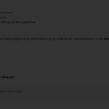
kutočnosti.
naním.
dĺžnej strane paplóna.
y
pri mikroplyšových obliečkach je potrebné pri starostlivosti o ne
do
yrobený?
álu: Mikroplyš.