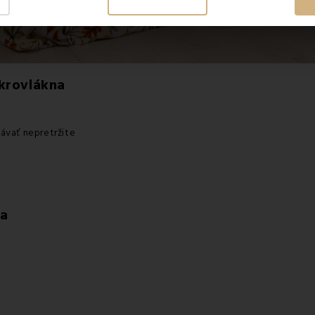
krovlákna
návať nepretržite
na