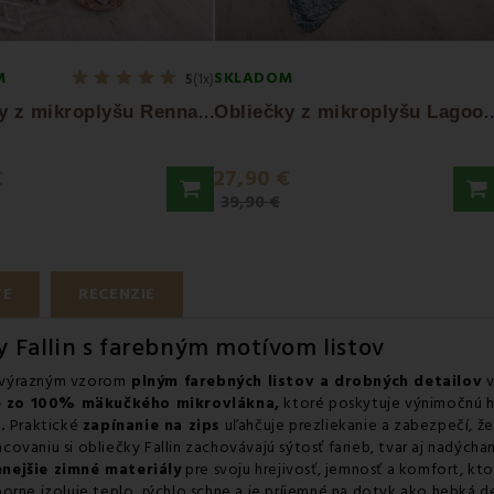
M
SKLADOM
5
(1x)
O
bliečky z mikroplyšu Renna EMI
bliečky z mikroplyšu 
€
27,90 €
39,90 €
TE
RECENZIE
y Fallin s farebným motívom listov
 výrazným vzorom
plným farebných listov a drobných detailov
v
 zo 100% mäkučkého mikrovlákna,
ktoré poskytuje výnimočnú h
.
Praktické
zapínanie na zips
uľahčuje prezliekanie a zabezpečí, že
ovaniu si obliečky Fallin zachovávajú sýtosť farieb, tvar aj nadýcha
nejšie zimné materiály
pre svoju hrejivosť, jemnosť a komfort, kt
orne izoluje teplo, rýchlo schne a je príjemné na dotyk ako hebká d