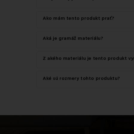
Ide o autentický produkt značky EMI.
Ako mám tento produkt prať?
Pre dosiahnutie najlepších výsledkov odporúč
Aká je gramáž materiálu?
Gramáž materiálu použitého pre tento produkt
Z akého materiálu je tento produkt v
Tento produkt je vyrobený z kvalitného materi
Aké sú rozmery tohto produktu?
Dostupné rozmery pre tento produkt sú: Štand