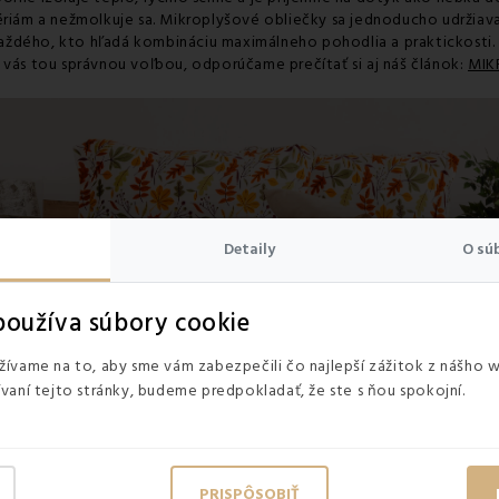
ériám a nežmolkuje sa. Mikroplyšové obliečky sa jednoducho udržiava
aždého, kto hľadá kombináciu maximálneho pohodlia a praktickosti.
 vás tou správnou voľbou, odporúčame prečítať si aj náš článok:
MIK
Detaily
O sú
oužíva súbory cookie
ívame na to, aby sme vám zabezpečili čo najlepší zážitok z nášho 
vaní tejto stránky, budeme predpokladať, že ste s ňou spokojní.
PRISPÔSOBIŤ