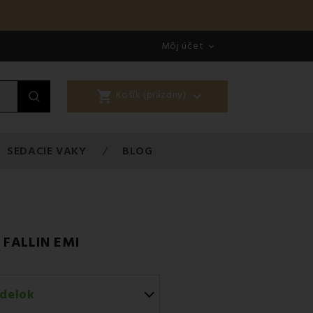
Môj účet

shopping_cart

Košík (prázdny)
SEDACIE VAKY
BLOG
 FALLIN EMI
delok