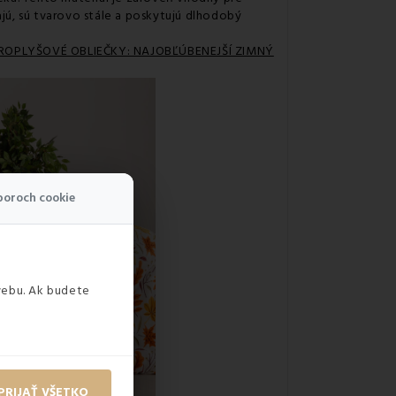
jú, sú tvarovo stále a poskytujú dlhodobý
ROPLYŠOVÉ OBLIEČKY: NAJOBĽÚBENEJŠÍ ZIMNÝ
boroch cookie
webu. Ak budete
PRIJAŤ VŠETKO