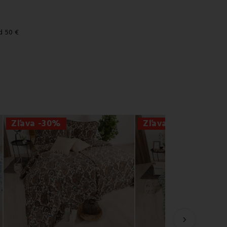
d 50 €
Zľava -30%
Zľava -30%
›