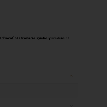
držiavať ošetrovacie symboly
uvedené na
keyboard_arrow_down
keyboard_arrow_down