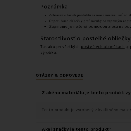
Poznámka
Zobrazenie farieb produktu sa môže mierne líšiť od s
Odporúčame obliečky prať naruby so zapnutým zapí
Zapínanie je riešené pomocou zipsu na poz
Starostlivosť o posteľné obliečk
Tak ako pri všetkých
posteľných obliečkach
aj 
výrobku.
OTÁZKY & ODPOVEDE
Z akého materiálu je tento produkt v
Tento produkt je vyrobený z kvalitného materi
Akej značky je tento produkt?