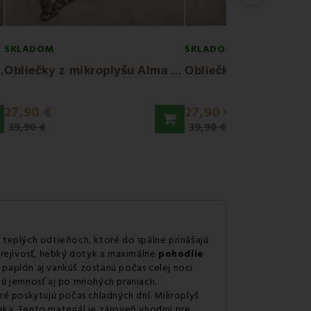
SKLADOM
SKLADOM
O
Lagoon EMI
O
bliečky z mikroplyšu Alma EMI
27,90 €
27,90 €
39,90 €
39,90 €
 teplých odtieňoch, ktoré do spálne prinášajú
rejivosť, hebký dotyk a maximálne
pohodlie
 paplón aj vankúš zostanú počas celej noci
nú jemnosť aj po mnohých praniach.
oré poskytujú počas chladných dní. Mikroplyš
eka. Tento materiál je zároveň vhodný pre