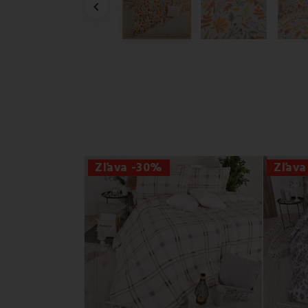

Zľava -30%
Zľava