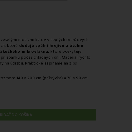
uriérom GLS
 na predajni
r v odbernom mieste Packeta
r v odbernom mieste GLS
 veselými motívmi listov v teplých oranžových,
nie kuriérom na adresu
och, ktoré
dodajú spálni hrejivú a útulnú
äkučkého mikrovlákna,
ktoré poskytuje
ri spánku počas chladných dní. Materiál rýchlo
ý na údržbu. Praktické zapínanie na zips
ozmere 140 × 200 cm (prikrývka) a 70 × 90 cm
RIDAŤ DO KOŠÍKA