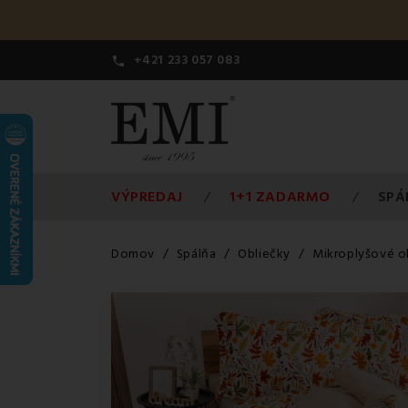
+421 233 057 083

VÝPREDAJ
1+1 ZADARMO
SPÁ
Domov
Spálňa
Obliečky
Mikroplyšové o