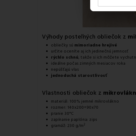
Výhody posteľných obliečok z
mi
obliečky sú
mimoriadne hrejivé
určite oceníte aj ich jedinečnú jemnosť
rýchlo schnú
, takže si ich môžete vychut
ideálne počas zimných mesiacov roka
nepúšťajú vlas
jednoduchá starostlivosť
Vlastnosti obliečok z
mikrovlák
materiál: 100% jemné mikrovlákno
rozmer: 140x200+90x70
pranie 30°C
zapínanie paplóna: zips
2
gramáž: 230 g/m