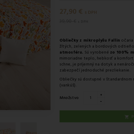
Pondelok 10.08
-
Doručenie k
27,90 €
Pondelok 10.08
-
Vyzdvihnutie
s DPH
39,90 €
Pondelok 10.08
-
Osobný odbe
s DPH
Pondelok 10.08
-
Osobný odbe
Obliečky z mikroplyšu Fallin
očaria
Utorok 11.08
-
Packeta doruče
žltých, zelených a bordových odtieň
atmosféru.
Sú vyrobené
zo 100% m
mimoriadne teplo, hebkosť a komfort p
schne, je príjemný na dotyk a nenáročn
zabezpečí jednoduché prezliekanie.
Obliečky sú dostupné v štandardnom r
(vankúš).
+
Množstvo
-
P
