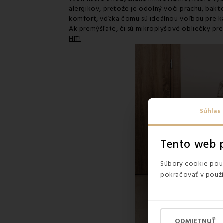
alergikov, pretože je odolný voči prachu, bakt
komfort, vďaka čomu sú ideálnou voľbou pre k
Ak premýšľate, či sú mikroplyšové obliečky pre
HIT!
Súhlas
Tento web p
Súbory cookie použ
pokračovať v použí
ODMIETNUŤ