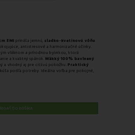
érom GLS
 predajni
nie kuriérom na adresu
 cm EMI
prináša jemnú,
sladko-kvetinovú vôňu
kojujúce, antistresové a harmonizačné účinky.
tým vláknom a prírodnou bylinkou, ktorá
anie a kvalitný spánok.
Mäkký 100% bavlnený
ý a vhodný aj pre citlivú pokožku.
Praktický
kúša podľa potreby. Ideálna voľba pre pokojné,
RIDAŤ DO KOŠÍKA