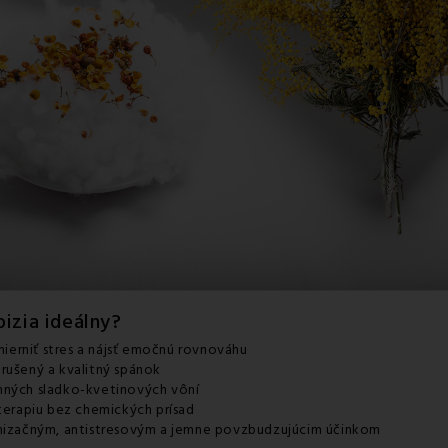
izia ideálny?
zmierniť stres a nájsť emočnú rovnováhu
rušený a kvalitný spánok
mných sladko-kvetinových vôní
aterapiu bez chemických prísad
onizačným, antistresovým a jemne povzbudzujúcim účinkom