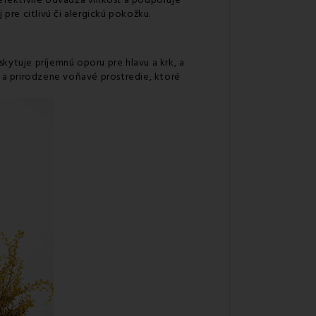
 efektívne odvádza vlhkosť a podporuje
re citlivú či alergickú pokožku.
oskytuje príjemnú oporu pre hlavu a krk, a
 a prirodzene voňavé prostredie, ktoré