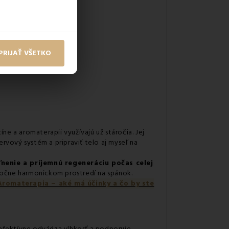
PRIJAŤ VŠETKO
íne a aromaterapii využívajú už stáročia. Jej
vový systém a pripraviť telo aj myseľ na
ľnenie a príjemnú regeneráciu počas celej
močne harmonickom prostredí na spánok.
Aromaterapia – aké má účinky a čo by ste