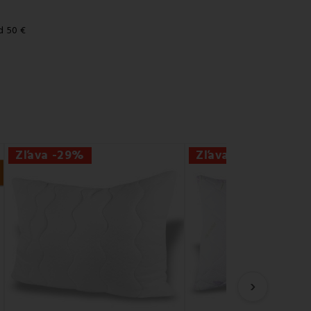
d 50 €
Zľava -29%
Zľava -29%
›