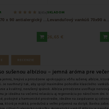
M
SKLADOM
5
(45x)
V
ankúš 70 x 90 antialergický EMI standard
L
evanduľový vankúš 70x90 antialergický...
26,65 €
TE
RECENZIE
so sušenou albíziou – jemná aróma pre veče
a jemnú, hrejivú a prirodzene upokojujúcu vôňu sušenej albízie, ktor
.
Je navrhnutý tak, aby spojil maximálne pohodlie klasického vankúš
e a kvalitný, nerušený spánok. Albízia prirodzene uvoľňuje nervový 
 je ideálna na večernú relaxáciu aj regeneráciu po náročnom dni. 
né, pokojné a harmonické prostredie, ideálne na zaspávanie aj celo
na
, ktorá je mäkká, priedušná a veľmi príjemná na dotyk. Bavlna zab
 pre citlivú či alergickú pokožku. Aromatický vankúš Albizia je navy