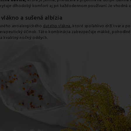
itná bavlna,
ktorá je jemná, priedušná a príjemná na dotyk. Bavlna
ytuje dlhodobý komfort aj pri každodennom používaní. Je vhodná aj p
vlákno a sušená albízia
haného antialergického
dutého vlákna
, ktoré spoľahlivo drží tvar a p
aterapeutický účinok. Táto kombinácia zabezpečuje mäkké, pohodlné
a kvalitný nočný oddych.