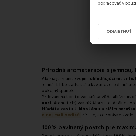
pokračovať v použí
ODMIETNUŤ
Prírodná aromaterapia s jemnou, 
Albízia je známa svojimi
ukľudňujúcimi, antis
jemná, ľahko sladkastá a kvetinovo-bylinná ar
pokojný spánok.
Pri ležaní na tomto vankúši sa vôňa albízie uv
noci.
Aromatický vankúš Albizia je ideálnou vo
Hľadáte cestu k hlbokému a ničím nerušen
o nej mali vedieť?
Zistite, ako správne zvole
100% bavlnený povrch pre maxim