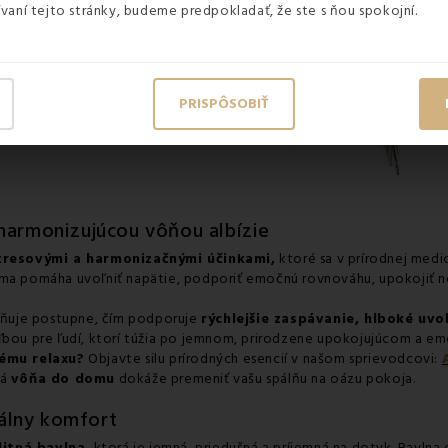
vaní tejto stránky, budeme predpokladať, že ste s ňou spokojní.
PRISPÔSOBIŤ
harmonizujúcou vôňou albízie
tresovými a harmonizačnými účinkami,
ktoré sa v prírodnej medic
óma pomáha uvoľniť napätie, podporiť emočnú rovnováhu, upokojiť ner
oľňuje postupne, čím podporuje
rýchlejšie zaspávanie, hlboké uvo
ľbou pre ľudí, ktorí túžia po jemnom, prirodzene upokojujúcom a e
ému relaxu?
Objavte silu prírodných esencií v našom sprievodcovi:
ná
vôňa do domu
dokáže premeniť vašu spálňu na oázu pokoja.
álny komfort