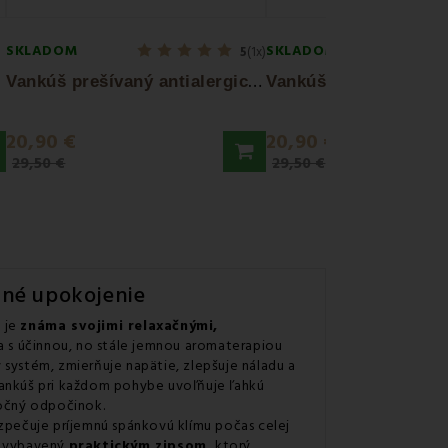
SKLADOM
SKLADOM
5
(1x)
V
ankúš prešívaný antialergický Ekonomik EMI
20,90 €
20,90 €
29,50 €
29,50 €
rné upokojenie
á je
známa svojimi relaxačnými,
a s účinnou, no stále jemnou aromaterapiou
systém, zmierňuje napätie, zlepšuje náladu a
Vankúš pri každom pohybe uvoľňuje ľahkú
nočný odpočinok.
ezpečuje príjemnú spánkovú klímu počas celej
še vybavený
praktickým zipsom,
ktorý