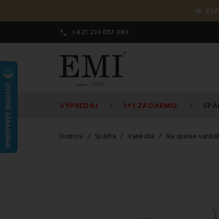
🔥 ZĽ
+421 233 057 083

VÝPREDAJ
1+1 ZADARMO
SPÁ
Domov
Spálňa
Vankúše
Na spanie vankú