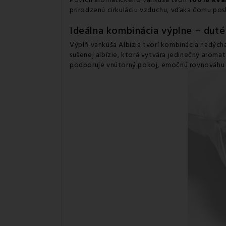
Povrch aromatického vankúša tvorí
100% kval
prirodzenú cirkuláciu vzduchu, vďaka čomu posk
Ideálna kombinácia výplne – duté 
Výplň vankúša Albizia tvorí kombinácia nadýc
sušenej albízie, ktorá vytvára jedinečný arom
podporuje vnútorný pokoj, emočnú rovnováhu 