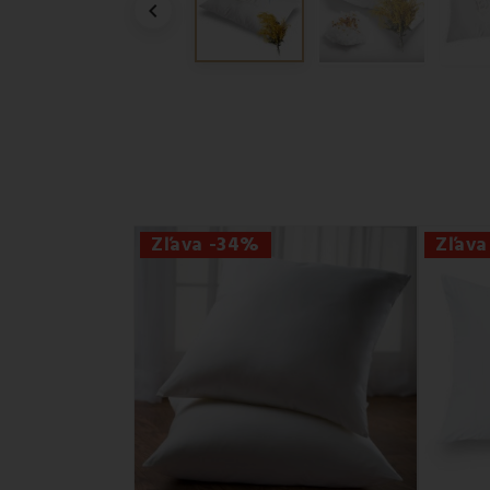

Zľava -34%
Zľava