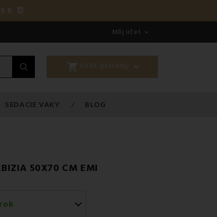
9.8. ⏰
Môj účet

shopping_cart

Košík (prázdny)
SEDACIE VAKY
BLOG
BIZIA 50X70 CM EMI
rok