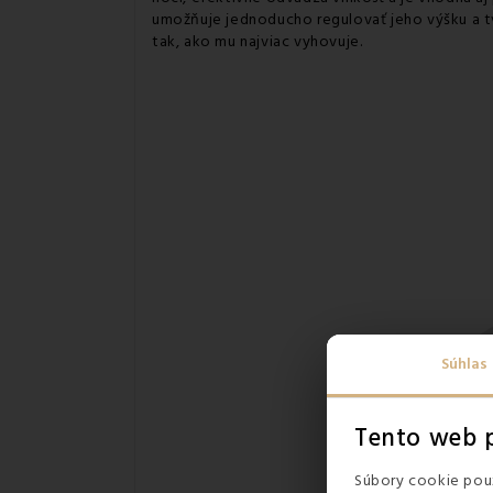
umožňuje jednoducho regulovať jeho výšku a tv
tak, ako mu najviac vyhovuje.
Súhlas
Tento web p
Súbory cookie použ