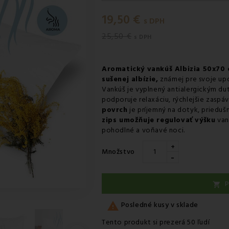
Utorok 11.08
-
Doručenie kuri
19,50 €
Utorok 11.08
-
Vyzdvihnutie na
s DPH
25,50 €
Streda 12.08
-
Packeta doruče
s DPH
Aromatický vankúš Albizia 50x70
sušenej albízie,
známej pre svoje upo
Vankúš je vyplnený antialergickým du
podporuje relaxáciu, rýchlejšie zaspáv
povrch
je príjemný na dotyk, priedušn
zips umožňuje regulovať výšku
van
pohodlné a voňavé noci.
+
Množstvo
-
P


Posledné kusy v sklade
Tento produkt si prezerá 50 ľudí