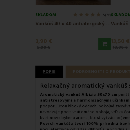
SKLADOM
SKLADO
5
(7x)
V
ankúš 40 x 40 antialergický EMI standard
3,90 €
13,50 €
5,90 €
18,90 €
POPIS
PODROBNOSTI O PRODUK
Relaxačný aromatický vankúš 
Aromatický vankúš
Albizia 50x70 cm
prináš
antistresovými a harmonizačnými účinkami
podporujúcou hlboký oddych, pokojné zaspávani
navodzuje pocit vnútorného pokoja, vďaka čomu
kvetinovo-bylinnú arómu, ktorá vytvára príjem
Povrch vankúša tvorí 100% prírodná bavl
noci, efektívne odvádza vlhkosť a je vhodná aj