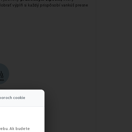
obrať výplň si každý prispôsobí vankúš presne
boroch cookie
webu. Ak budete