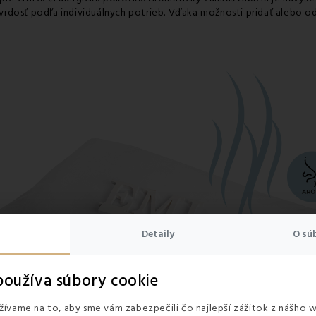
rdosť podľa individuálnych potrieb. Vďaka možnosti pridať alebo od
Detaily
O sú
oužíva súbory cookie
ívame na to, aby sme vám zabezpečili čo najlepší zážitok z nášho 