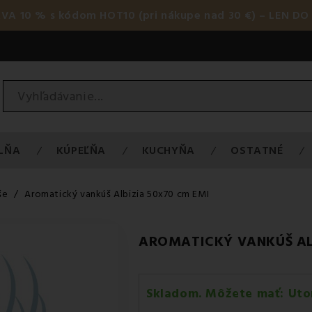
AVA 10 % s kódom HOT10 (pri nákupe nad 30 €) – LEN DO 
LŇA
KÚPEĽŇA
KUCHYŇA
OSTATNÉ
še
Aromatický vankúš Albizia 50x70 cm EMI
AROMATICKÝ VANKÚŠ AL
Skladom. Môžete mať:
Uto