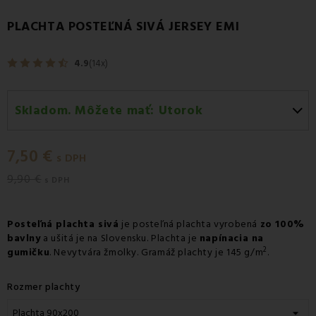
PLACHTA POSTEĽNÁ SIVÁ JERSEY EMI
4.9
(14x)
Skladom. Môžete mať:
Utorok
Utorok 11.08
-
Doručenie kuriérom GLS
7,50 €
Utorok 11.08
-
Vyzdvihnutie na predajni
s DPH
9,90 €
Utorok 11.08
-
Osobný odber v odbernom mieste
s DPH
Packeta
Utorok 11.08
-
Osobný odber v odbernom mieste GLS
Posteľná plachta sivá
je posteľná plachta vyrobená
zo 100%
bavlny
a ušitá je na Slovensku. Plachta je
napínacia na
Streda 12.08
-
Packeta doručenie kuriérom na adresu
2
gumičku
. Nevytvára žmolky. Gramáž plachty je 145 g/m
.
Rozmer plachty