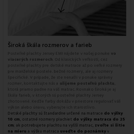
Široká škála rozmerov a farieb
Posteľné plachty Jersey EMI nájdete v našej ponuke
vo
viacerých rozmeroch
. Od klasických veľkostí, cez
posteľné plachty pre detské matrace až po veľké rozmery
pre manželské postele. bežné rozmery, ale aj rozmery
špecifické. V prípade, že ste nenašli v ponuke správny
rozmer, kontaktujte nás a
ušijeme posteľnú plachtu
,
ktorá priamo padne na váš matrac. Rovnako široká je aj
škála farieb, v ktorých sú posteľné plachty Jersey
zhotovené. Keďže farby dokážu v priestore regulovať váš
výkon alebo únavu, vyberajte ich starostlivo.
Detské plachty sú štandardne určené na matrace
do výšky
10 cm
, ostatné rozmery plachiet
do výšky matraca do 25
cm
; ak potrebujete plachtu na vyšší matrac,
zvoľte si šitie
na mieru
a výšku matraca
uveďte do poznámky
v