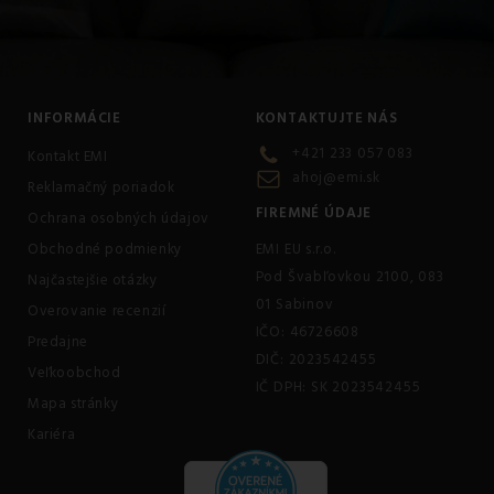
INFORMÁCIE
KONTAKTUJTE NÁS
+421 233 057 083
Kontakt EMI
ahoj@emi.sk
Reklamačný poriadok
FIREMNÉ ÚDAJE
Ochrana osobných údajov
Obchodné podmienky
EMI EU s.r.o.
Pod Švabľovkou 2100, 083
Najčastejšie otázky
01 Sabinov
Overovanie recenzií
IČO: 46726608
Predajne
DIČ: 2023542455
Veľkoobchod
IČ DPH: SK 2023542455
Mapa stránky
Kariéra