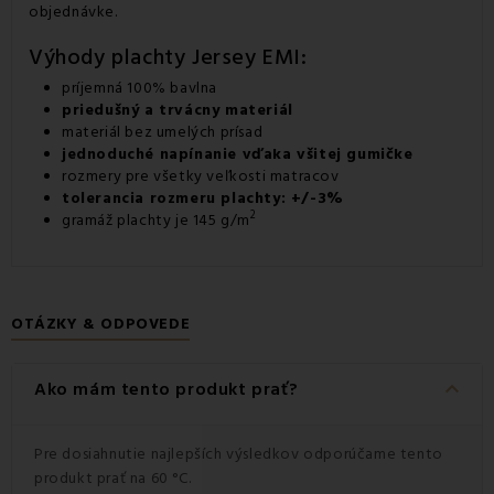
objednávke.
Výhody plachty Jersey EMI:
príjemná 100% bavlna
priedušný a trvácny materiál
materiál bez umelých prísad
jednoduché napínanie vďaka všitej gumičke
rozmery pre všetky veľkosti matracov
tolerancia rozmeru plachty: +/-3%
2
gramáž plachty je 145 g/m
OTÁZKY & ODPOVEDE
keyboard_arrow_down
Ako mám tento produkt prať?
Pre dosiahnutie najlepších výsledkov odporúčame tento
produkt prať na 60 °C.