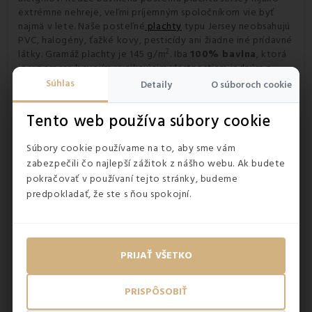
extrémne nehreje, veľmi príjemným spoločníkom vie byť
najmä v lete. Naše posteľné
plachty
typu Jersey neobsahujú
PVC, halogény, ťažké kovy, pesticídy ani žiadne iné prídavné
2
látky. Gramáž plachty je 145 g/m
. Iba
100% bavlna
, ktorá
je v pomere k svojím vynikajúcim vlastnostiam jedným z
najlacnejších materiálov na trhu.
Súhlas
Detaily
O súboroch cookie
Máte aj vy
ustavičný problém ako poskladať jersey
alebo froté plachtu na posteľ
? Pozrite si naše video a
Tento web používa súbory cookie
skladajte svoj posteľné plachty už za 30 sekúnd:
Ako
poskladať napínaciu plachtu za 30 sekúnd
.
Súbory cookie používame na to, aby sme vám
zabezpečili čo najlepší zážitok z nášho webu. Ak budete
pokračovať v používaní tejto stránky, budeme
predpokladať, že ste s ňou spokojní.
PRIJAŤ VŠETKO
PRISPÔSOBIŤ