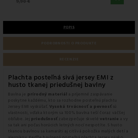
9,90 €
POPIS
PODROBNOSTI O PRODUKTE
RECENZIE
Plachta posteľná sivá jersey EMI z
husto tkanej priedušnej bavlny
Bavlna je
prírodný materiál
a príjemné zaspávanie
poskytne každému, kto sa rozhodne posteľnú plachtu
Jersey EMI vyskúšať.
Vysoká trvácnosť a pevnosť
sú
vlastnosti, vďaka ktorým sa 100% bavlna teší čoraz väčšej
obľube. Jej
priedušnosť
zabezpečuje skvelé
vetranie
a vy
sa tak ani počas horúcich letných nocí nespotíte. S husto
tkanou bavlnou sa kamaráti aj citlivá pokožka malých detí a
alergikov. Keďže bavlnená posteľná plachta Jersey nijako