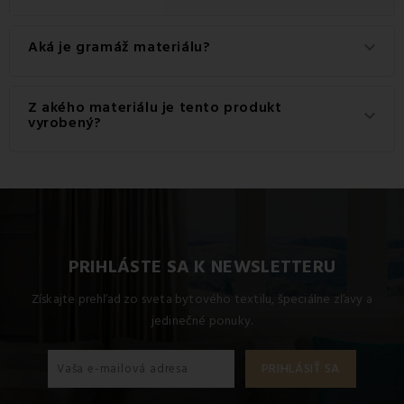
Aká je gramáž materiálu?
keyboard_arrow_down
Gramáž materiálu použitého pre tento produkt je 145
Z akého materiálu je tento produkt
keyboard_arrow_down
g/m2.
vyrobený?
Tento produkt je vyrobený z kvalitného materiálu: 100%
Bavlna.
PRIHLÁSTE SA K NEWSLETTERU
Získajte prehľad zo sveta bytového textilu, špeciálne zľavy a
jedinečné ponuky.