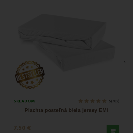
›
SKLADOM
SKLA
5
(70x)
Plachta posteľná biela jersey EMI
Pl
7,50 €
12,9