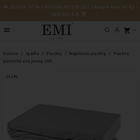
🔥 ZĽAVA 10 % s kódom HOT10 (pri nákupe nad 30 €) –
LEN DO 9.8. ⏰

shopping_cart

Domov
Spálňa
Plachty
Napínacie plachty
Plachta
posteľná sivá jersey EMI
-24,24%