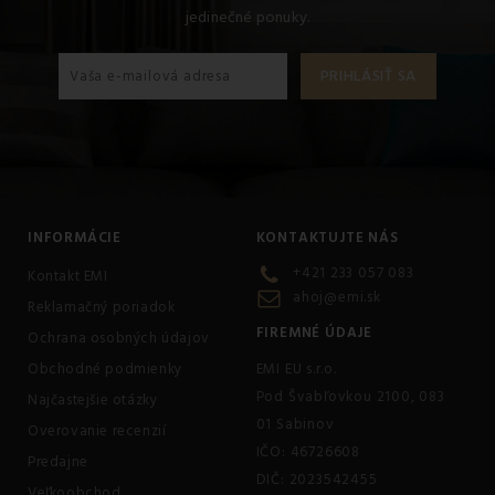
jedinečné ponuky.
INFORMÁCIE
KONTAKTUJTE NÁS
+421 233 057 083
Kontakt EMI
ahoj@emi.sk
Reklamačný poriadok
FIREMNÉ ÚDAJE
Ochrana osobných údajov
Obchodné podmienky
EMI EU s.r.o.
Pod Švabľovkou 2100, 083
Najčastejšie otázky
01 Sabinov
Overovanie recenzií
IČO: 46726608
Predajne
DIČ: 2023542455
Veľkoobchod