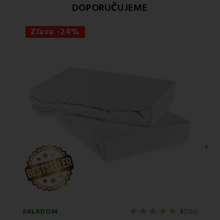
DOPORUČUJEME
Zľava -24%
›
SKLADOM
SKLA
5
(70x)