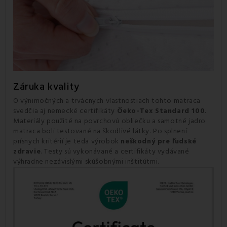
Záruka kvality
O výnimočných a trvácnych vlastnostiach tohto matraca
svedčia aj nemecké certifikáty
Öeko-Tex Standard 100
.
Materiály použité na povrchovú obliečku a samotné jadro
matraca boli testované na škodlivé látky.
Po splnení
prísnych kritérií je teda výrobok
neškodný pre ľudské
zdravie
.
Testy sú vykonávané a certifikáty vydávané
výhradne nezávislými skúšobnými inštitútmi.