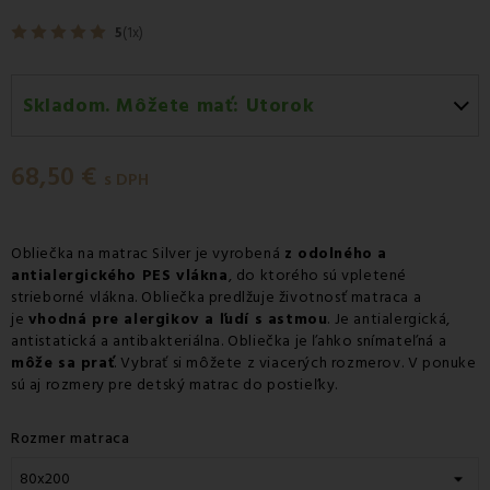
5
(1x)
Skladom. Môžete mať:
Utorok
Utorok 11.08
-
Doručenie kuriérom GLS
68,50 €
Utorok 11.08
-
Vyzdvihnutie na predajni
s DPH
Utorok 11.08
-
Osobný odber v odbernom mieste
Packeta
Obliečka na matrac Silver je vyrobená
z odolného a
antialergického PES vlákna
Utorok 11.08
-
Osobný odber v odbernom mieste GLS
, do ktorého sú vpletené
strieborné vlákna. Obliečka predlžuje životnosť matraca a
Streda 12.08
-
Packeta doručenie kuriérom na adresu
je
vhodná pre alergikov a ľudí s astmou
. Je antialergická,
antistatická a antibakteriálna. Obliečka je ľahko snímateľná a
môže sa prať
. Vybrať si môžete z viacerých rozmerov. V ponuke
sú aj rozmery pre detský matrac do postieľky.
Rozmer matraca