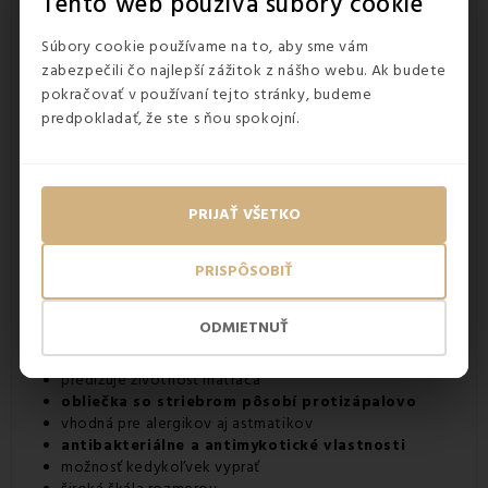
Tento web používa súbory cookie
Súbory cookie používame na to, aby sme vám
zabezpečili čo najlepší zážitok z nášho webu. Ak budete
pokračovať v používaní tejto stránky, budeme
predpokladať, že ste s ňou spokojní.
PRIJAŤ VŠETKO
PRISPÔSOBIŤ
Výhody obliečky na matrac Silver EMI:
ODMIETNUŤ
jednoduchá manipulácia
predlžuje životnosť matraca
obliečka so striebrom pôsobí protizápalovo
vhodná pre alergikov aj astmatikov
antibakteriálne a antimykotické vlastnosti
možnosť kedykoľvek vyprať