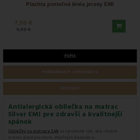
Plachta posteľná biela jersey EMI
O
7,50 €
37,9
9,90 €
POPIS
PODROBNOSTI O PRODUKTE
RECENZIE
Antialergická obliečka na matrac
Silver EMI pre zdravší a kvalitnejší
spánok
Obliečky na matrace EMI
sú vyrobené tak, aby chránili
matrac pred prachom, slnečným žiarením a