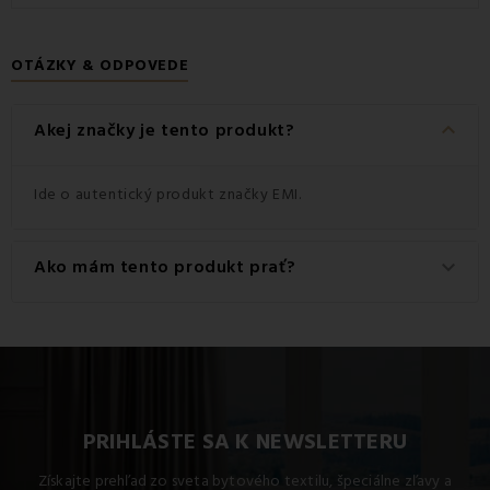
OTÁZKY & ODPOVEDE
keyboard_arrow_down
Akej značky je tento produkt?
Ide o autentický produkt značky EMI.
Ako mám tento produkt prať?
keyboard_arrow_down
Pre dosiahnutie najlepších výsledkov odporúčame tento
produkt prať na 60 °C.
PRIHLÁSTE SA K NEWSLETTERU
Získajte prehľad zo sveta bytového textilu, špeciálne zľavy a