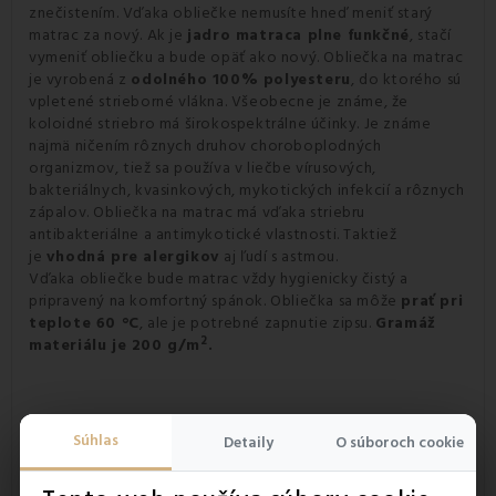
znečistením. Vďaka obliečke nemusíte hneď meniť starý
matrac za nový. Ak je
jadro matraca plne funkčné
, stačí
vymeniť obliečku a bude opäť ako nový. Obliečka na matrac
je vyrobená z
odolného 100% polyesteru
, do ktorého sú
vpletené strieborné vlákna. Všeobecne je známe, že
koloidné striebro má širokospektrálne účinky. Je známe
najmä ničením rôznych druhov choroboplodných
organizmov, tiež sa používa v liečbe vírusových,
bakteriálnych, kvasinkových, mykotických infekcií a rôznych
zápalov. Obliečka na matrac má vďaka striebru
antibakteriálne a antimykotické vlastnosti. Taktiež
je
vhodná pre alergikov
aj ľudí s astmou.
Vďaka obliečke bude matrac vždy hygienicky čistý a
pripravený na komfortný spánok. Obliečka sa môže
prať pri
teplote 60 °C
, ale je potrebné zapnutie zipsu.
Gramáž
2
materiálu je 200 g/m
.
Súhlas
Detaily
O súboroch cookie