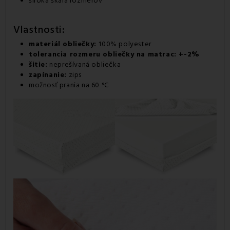
široká škála rozmerov
Vlastnosti:
materiál obliečky:
100% polyester
tolerancia rozmeru obliečky na matrac: +-2%
šitie:
neprešívaná obliečka
zapínanie:
zips
možnosť prania na 60 °C