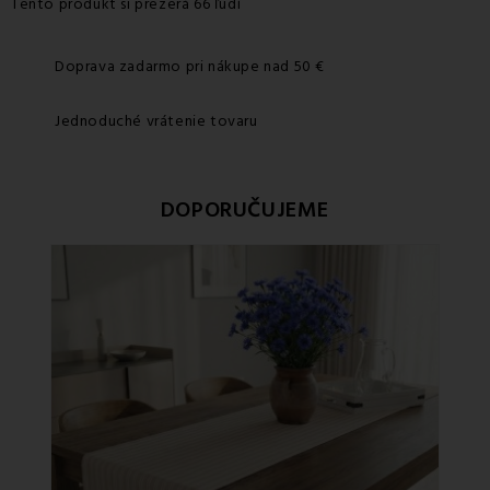
Tento produkt si prezerá 66 ľudí
Doprava zadarmo pri nákupe nad 50 €
Jednoduché vrátenie tovaru
DOPORUČUJEME
Zľa