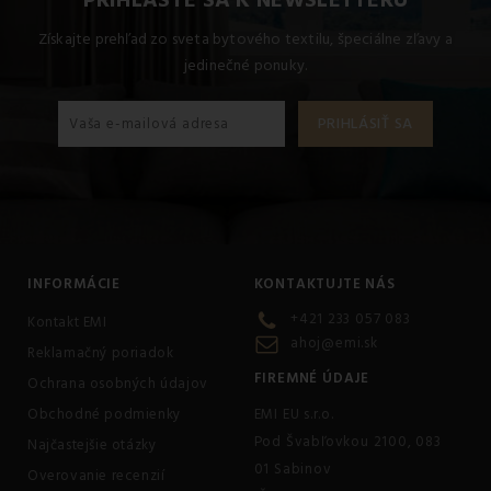
Získajte prehľad zo sveta bytového textilu, špeciálne zľavy a
jedinečné ponuky.
INFORMÁCIE
KONTAKTUJTE NÁS
+421 233 057 083
Kontakt EMI
ahoj@emi.sk
Reklamačný poriadok
FIREMNÉ ÚDAJE
Ochrana osobných údajov
Obchodné podmienky
EMI EU s.r.o.
Pod Švabľovkou 2100, 083
Najčastejšie otázky
01 Sabinov
Overovanie recenzií