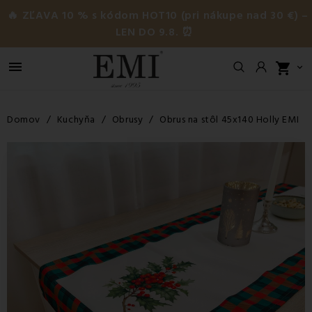
🔥 ZĽAVA 10 % s kódom HOT10 (pri nákupe nad 30 €) –
LEN DO 9.8. ⏰

shopping_cart

Domov
Kuchyňa
Obrusy
Obrus na stôl 45x140 Holly EMI