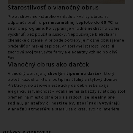
Starostlivosť o vianočný obrus
Pre zachovanie krásneho vzhľadu a kvality obrusu sa
odporúča prať ho
pri maximálnej teplote do 60 °C
na
šetrnom programe. Po vypraní je vhodné nechať ho voľne
vyschnúť, bez použitia sušičky. Nepoužívajte bielidlá ani
chemické čistenie. V prípade potreby je možné obrus jemne
prežehliť pri nízkej teplote. Pri správnej starostlivosti si
zachová svoj tvar, sýte farby a elegantný vzhľad po dlhý
čas.
Vianočný obrus ako darček
Vianočný obrus je aj
skvelým tipom na darče
k, ktorý
poteší každého, kto si potrpí na útulný a štýlový domov.
Praktický, no zároveň estetický darček v sebe spája
eleganciu aj funkčnosť – vďaka nemu sa každý sviatočný stôl
premení na miesto plné tepla a radosti.
Je ideálny pre
rodinu, priateľov či hostiteľov, ktorí radi vytvárajú
vianočnú atmosféru
a starajú sa o krásu svojho interiéru.
OTÁZKY & ODPOVEDE