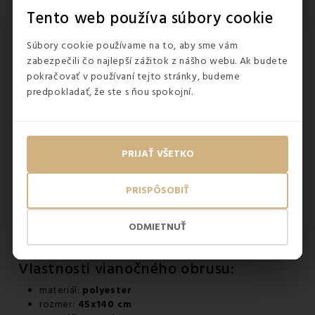
Tento web používa súbory cookie
Súbory cookie používame na to, aby sme vám
zabezpečili čo najlepší zážitok z nášho webu. Ak budete
pokračovať v používaní tejto stránky, budeme
predpokladať, že ste s ňou spokojní.
PRIJAŤ VŠETKO
PRISPÔSOBIŤ
ODMIETNUŤ
Vlastnosti vianočného
obrusu
:
materiál:
polyester
rozmer:
45x140 cm