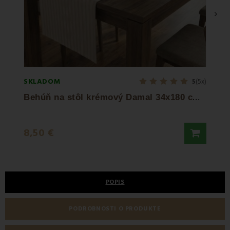
›
SKLADOM
SKLA
5
(5x)
B
ehúň na stôl krémový Damal 34x180 cm EMI
9,45
8,50 €
13,50
POPIS
PODROBNOSTI O PRODUKTE