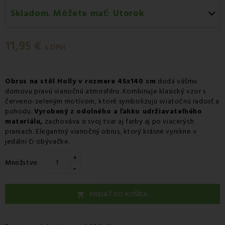
Skladom. Môžete mať:
Utorok
Utorok 11.08
-
Doručenie kuriérom GLS
11,95 €
Utorok 11.08
-
Vyzdvihnutie na predajni
s DPH
Utorok 11.08
-
Osobný odber v odbernom mieste
Packeta
Obrus na stôl Holly v rozmere 45x140 cm
dodá vášmu
domovu pravú vianočnú atmosféru. Kombinuje klasický vzor s
Utorok 11.08
-
Osobný odber v odbernom mieste GLS
červeno-zeleným motívom, ktoré symbolizujú sviatočnú radosť a
Streda 12.08
-
Packeta doručenie kuriérom na adresu
pohodu.
Vyrobený z odolného a ľahko udržiavateľného
materiálu,
zachováva si svoj tvar aj farby aj po viacerých
praniach. Elegantný vianočný obrus, ktorý krásne vynikne v
jedálni či obývačke.
+
Množstvo
-
PRIDAŤ DO KOŠÍKA
