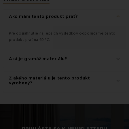
keyboard_arrow_down
Ako mám tento produkt prať?
Pre dosiahnutie najlepších výsledkov odporúčame tento
produkt prať na 60 °C.
Aká je gramáž materiálu?
keyboard_arrow_down
Gramáž materiálu použitého pre tento produkt je 270
Z akého materiálu je tento produkt
keyboard_arrow_down
g/m2.
vyrobený?
Tento produkt je vyrobený z kvalitného materiálu: 100%
Polyester.
PRIHLÁSTE SA K NEWSLETTERU