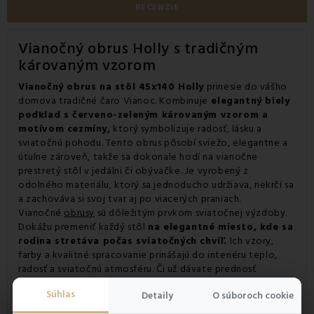
RECENZIE
Vianočný obrus Holly s tradičným
károvaným vzorom
Vianočný obrus na stôl 45x140 Holly
prinesie do vášho
domova tradičné čaro Vianoc. Kombinuje
elegantný biely
podklad s červeno-zeleným károvaným vzorom a
motívom cezmíny,
ktorý symbolizuje radosť, lásku a
sviatočnú pohodu. Tento obrus pôsobí sviežo, elegantne a
útulne zároveň, takže sa dokonale hodí na vianočne
prestretý stôl v jedálni či obývačke. Je vyrobený z
odolného materiálu, ktorý sa jednoducho udržiava, nekrčí sa
a zachováva si svoj tvar aj po viacerých praniach.
Vianočné
obrusy
sú dôležitým prvkom sviatočnej výzdoby.
Dokážu premeniť každý stôl
na elegantné miesto, kde sa
rodina stretáva počas sviatočných chvíľ.
Ich vzory,
farby a kvalitné spracovanie prinášajú do interiéru teplo,
radosť a sviatočnú atmosféru. Či už dávate prednosť
tradičným motívom alebo modernej elegancii, obrusy EMI sú
Súhlas
Detaily
O súboroch cookie
ideálnou voľbou,
ktorá doladí váš domov do
posledného detailu.