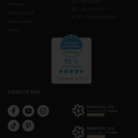
IČO: 46726608
Predajne
DIČ: 2023542455
Veľkoobchod
IČ DPH: SK 2023542455
Mapa stránky
Kariéra
SLEDUJTE NÁS