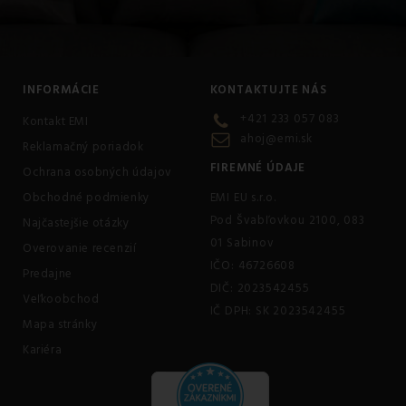
INFORMÁCIE
KONTAKTUJTE NÁS
+421 233 057 083
Kontakt EMI
ahoj@emi.sk
Reklamačný poriadok
FIREMNÉ ÚDAJE
Ochrana osobných údajov
Obchodné podmienky
EMI EU s.r.o.
Pod Švabľovkou 2100, 083
Najčastejšie otázky
01 Sabinov
Overovanie recenzií
IČO: 46726608
Predajne
DIČ: 2023542455
Veľkoobchod
IČ DPH: SK 2023542455
Mapa stránky
Kariéra