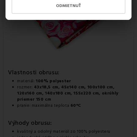
ODMIETNUŤ
Vlastnosti
obrusu
:
materiál:
100%
polyester
rozmer:
43x18,5 cm, 45x140 cm, 100x100 cm,
120x160 cm, 140x180 cm, 155x220 cm, okrúhly
priemer 150 cm
pranie: maximálna teplota
60°C
Výhody obrusu:
kvalitný a odolný materiál zo 100% polyesteru