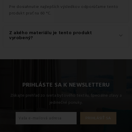
Pre dosiahnutie najlepších výsledkov odporúčame tento
produkt prať na 60 °C.
Z akého materiálu je tento produkt
keyboard_arrow_down
vyrobený?
Tento produkt je vyrobený z kvalitného materiálu: 100%
Polyester.
PRIHLÁSTE SA K NEWSLETTERU
Získajte prehľad zo sveta bytového textilu, špeciálne zľavy a
jedinečné ponuky.