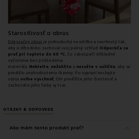
Starostlivosť o obrus
Dekoračný obrus
je jednoduchý na údržbu a navrhnutý tak,
aby si dlhodobo zachoval svoj pekný vzhľad.
Odporúča sa
prať pri teplote do 60 °C
, čo zabezpečí dôkladné
vyčistenie bez poškodenia
materiálu.
Nebielte
,
nežehlite
a
nesušte v sušičke
, aby sa
predišlo znehodnoteniu tkaniny. Po vypraní nechajte
obrus
voľne vyschnúť
, čím predĺžite jeho životnosť a
zachováte jeho farby aj tvar.
OTÁZKY & ODPOVEDE
keyboard_arrow_down
Ako mám tento produkt prať?