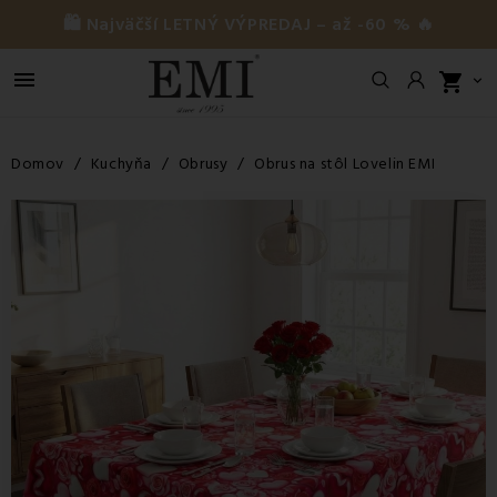
🛍️ Najväčší LETNÝ VÝPREDAJ – až -60 % 🔥

shopping_cart

Domov
Kuchyňa
Obrusy
Obrus na stôl Lovelin EMI