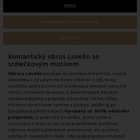
POPIS
PODROBNOSTI O PRODUKTE
RECENZIE
Romantický obrus Lovelin so
srdiečkovým motívom
Obrusy Lovelin
prinášajú do interiéru romantickú, hrejivú
atmosféru s výrazným motívom srdiečok a ruží, ktorý
okamžite upúta pozornosť. Kombinácia jemných ružových
tónov, červených akcentov a dekoratívnych detailov
vytvára láskyplný a príjemne slávnostný vzhľad, vďaka
ktorému obrus krásne vynikne v kuchyni, jedálni aj pri
špeciálnych príležitostiach.
Vyrobený zo 100% odolného
polyesteru,
je praktický na údržbu, rýchlo schne a
zachováva si farby aj tvar aj pri pravidelnom používaní.
Výborne doplní každodenné prestieranie, ale aj oslavy,
sviatky či romantické chvíle, kde dodá priestoru útulnosť,