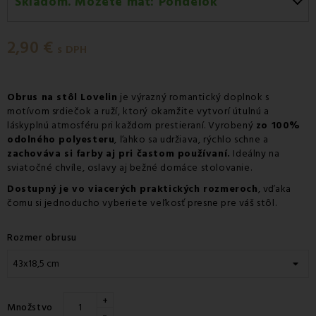
Skladom. Môžete mať:
Pondelok
Pondelok 10.08
-
Doručenie kuriérom GLS
2,90 €
Pondelok 10.08
-
Vyzdvihnutie na predajni
s DPH
Pondelok 10.08
-
Osobný odber v odbernom mieste
Packeta
Obrus na stôl Lovelin
je výrazný romantický doplnok s
motívom srdiečok a ruží, ktorý okamžite vytvorí útulnú a
Pondelok 10.08
-
Osobný odber v odbernom mieste
láskyplnú atmosféru pri každom prestieraní. Vyrobený
zo 100%
GLS
odolného polyesteru
, ľahko sa udržiava, rýchlo schne a
Utorok 11.08
-
Packeta doručenie kuriérom na adresu
zachováva si farby aj pri častom používaní.
Ideálny na
sviatočné chvíle, oslavy aj bežné domáce stolovanie.
Dostupný je vo viacerých praktických rozmeroch
, vďaka
čomu si jednoducho vyberiete veľkosť presne pre váš stôl.
Rozmer obrusu
+
Množstvo
-