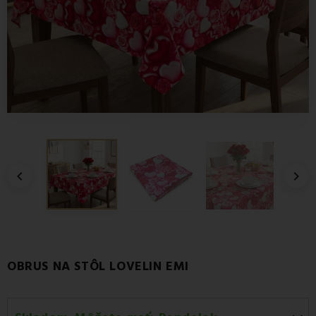


OBRUS NA STÔL LOVELIN EMI