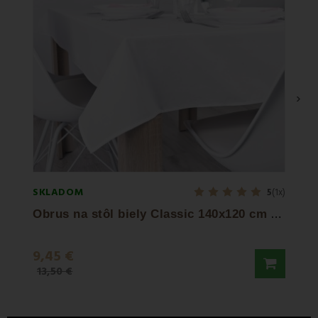
›
SKLADOM
SKLA
5
(1x)
O
brus na stôl biely Classic 140x120 cm EMI
9,45 €
9,50
13,50 €