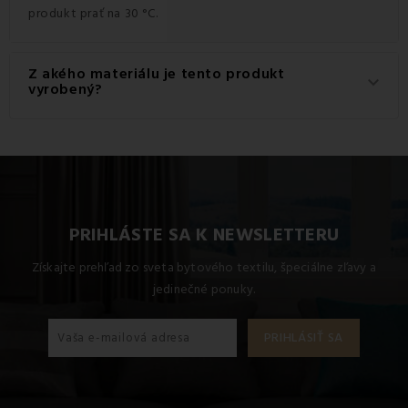
produkt prať na 30 °C.
Z akého materiálu je tento produkt
keyboard_arrow_down
vyrobený?
Tento produkt je vyrobený z kvalitného materiálu: 100%
Polyester.
PRIHLÁSTE SA K NEWSLETTERU
Získajte prehľad zo sveta bytového textilu, špeciálne zľavy a
jedinečné ponuky.