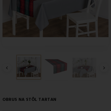


OBRUS NA STÔL TARTAN