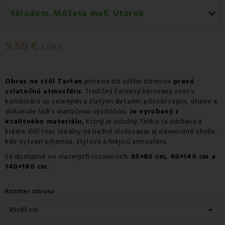
Skladom. Môžete mať:
Utorok
Utorok 11.08
-
Doručenie kuriérom GLS
9,50 €
Utorok 11.08
-
Vyzdvihnutie na predajni
s DPH
Utorok 11.08
-
Osobný odber v odbernom mieste
Packeta
Obrus na stôl Tartan
prinesie do vášho domova
pravú
sviatočnú atmosféru.
Utorok 11.08
-
Osobný odber v odbernom mieste GLS
Tradičný červený károvaný vzor v
kombinácii so zelenými a zlatými detailmi pôsobí teplo, útulne a
Streda 12.08
-
Packeta doručenie kuriérom na adresu
dokonale ladí s vianočnou výzdobou.
Je vyrobený z
kvalitného materiálu,
ktorý je odolný, ľahko sa udržiava a
krásne drží tvar. Ideálny na bežné stolovanie aj slávnostné chvíle,
kde vytvorí príjemnú, štýlovú a hrejivú atmosféru.
Sú dostupné vo viacerých rozmeroch:
85×85 cm, 40×140 cm a
140×180 cm.
Rozmer obrusu