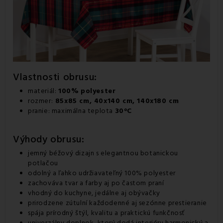
Vlastnosti
obrusu
:
materiál:
100%
polyester
rozmer:
85x85 cm, 40x140 cm, 140x180 cm
pranie: maximálna teplota
30°C
Výhody obrusu:
jemný béžový dizajn s elegantnou botanickou
potlačou
odolný a ľahko udržiavateľný 100% polyester
zachováva tvar a farby aj po častom praní
vhodný do kuchyne, jedálne aj obývačky
prirodzene zútulní každodenné aj sezónne prestieranie
spája prírodný štýl, kvalitu a praktickú funkčnosť
univerzálny doplnok, ktorý dodá interiéru harmonický a