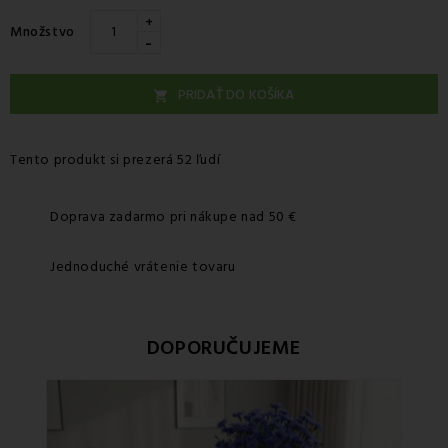
+
Množstvo
-
PRIDAŤ DO KOŠÍKA

Tento produkt si prezerá 52 ľudí
Doprava zadarmo pri nákupe nad 50 €
Jednoduché vrátenie tovaru
DOPORUČUJEME
Zľa