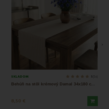
›
SKLADOM
SKLA
5
(5x)
B
ehúň na stôl krémový Damal 34x180 cm EMI
9,45
8,50 €
13,50