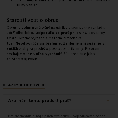
útulný vzhľad
Starostlivosť o obrus
Obrus je veľmi nenáročný na údržbu a svoj pekný vzhľad si
udrží dlhodobo.
Odporúča sa prať pri 30 °C
, aby farby
zostali krásne výrazné a materiál si zachoval
tvar.
Neodporúča sa bielenie, žehlenie ani sušenie v
sušičke
, aby sa predišlo poškodeniu tkaniny. Po praní
nechajte obrus
voľne vyschnúť
, čím predĺžite jeho
životnosť aj kvalitu.
OTÁZKY & ODPOVEDE
keyboard_arrow_down
Ako mám tento produkt prať?
Pre dosiahnutie najlepších výsledkov odporúčame tento