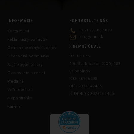
INFORMÁCIE
KONTAKTUJTE NÁS
+421 233 057 083
Kontakt EMI
ahoj@emi.sk
Reklamačný poriadok
FIREMNÉ ÚDAJE
Ochrana osobných údajov
Obchodné podmienky
EMI EU s.r.o.
Pod Švabľovkou 2100, 083
Najčastejšie otázky
01 Sabinov
Overovanie recenzií
IČO: 46726608
Predajne
DIČ: 2023542455
Veľkoobchod
IČ DPH: SK 2023542455
Mapa stránky
Kariéra