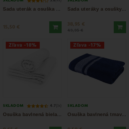
SKLADOM
SKLADOM
3.8
(4x)
S
ada uterák a osuška bavlnená biela EMI
S
ada uteráky a osušky bavlnené biele 4 ks...
38,95 €
15,50 €
49,95 €
Zľava -18%
Zľava -17%
SKLADOM
SKLADOM
4.7
(3x)
O
suška bavlnená biela 70x100 cm EMI
O
suška bavlnená tmavomodrá 70x140 cm Ates EMI