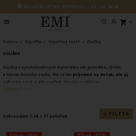
🛍️ Najväčší LETNÝ VÝPREDAJ – až -60 % 🔥

shopping_cart

Domov
Kúpeľňa
Kúpeľový textil
Osušky
OSUŠKY
Osušky z vysokokvalitných materiálov vás pohodlne, rýchlo
a hlavne dosucha osušia. Nie sú len
príjemné na dotyk, ale aj
výborne savé a absorpčné.
Navyše si môžete
vybrať
bavlnené alebo bambusové osušky
v rôznych farbách,
ZOBRAZIŤ VIAC...
a preto ich môžete použiť aj ako dekoračný prvok, ktorý skrášli
vašu kúpeľňu. Pre jednoduchší výber si prečítajte náš
článok:
Ako správne vybrať uteráky a osušky.
FILTER
filter_list
Zobrazujem 1-24 z 77 položiek
Zľava -35%
Zľava -35%