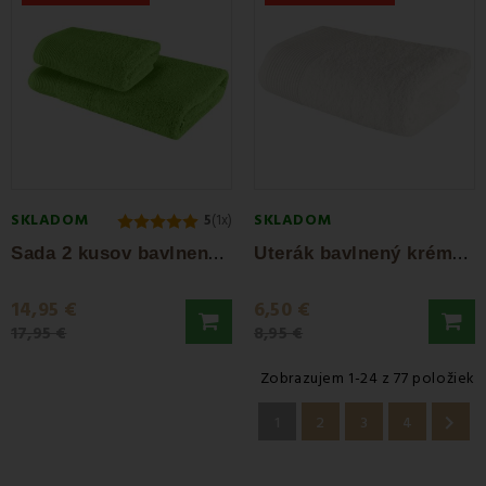
SKLADOM
SKLADOM
5
(1x)
S
ada 2 kusov bavlnenej osušky a uteráka...
U
terák bavlnený krémový 50x90 cm Bella EMI
14,95 €
6,50 €
17,95 €
8,95 €
Zobrazujem 1-24 z 77 položiek

1
2
3
4