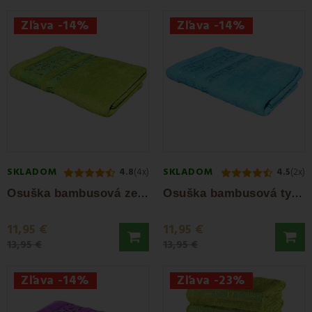
Zľava -14%
Zľava -14%
SKLADOM
SKLADOM
4.8
(4x)
4.5
(2x)
O
suška bambusová zelená 70 x 140 cm EMI
O
suška bambusová tyrkysová 70 x 140 cm EMI
11,95 €
11,95 €
13,95 €
13,95 €
Zľava -14%
Zľava -23%