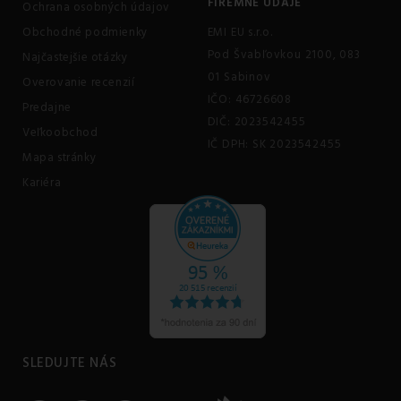
FIREMNÉ ÚDAJE
Ochrana osobných údajov
Obchodné podmienky
EMI EU s.r.o.
Pod Švabľovkou 2100, 083
Najčastejšie otázky
01 Sabinov
Overovanie recenzií
IČO: 46726608
Predajne
DIČ: 2023542455
Veľkoobchod
IČ DPH: SK 2023542455
Mapa stránky
Kariéra
SLEDUJTE NÁS