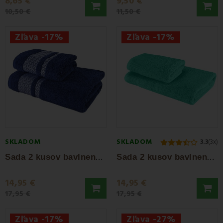
8,65 €
9,50 €
10,50 €
11,50 €
Zľava -17%
Zľava -17%
SKLADOM
SKLADOM
3.3
(3x)
S
ada 2 kusov bavlnenej osušky a uteráka...
S
ada 2 kusov bavlnenej osušky a uteráka...
14,95 €
14,95 €
17,95 €
17,95 €
Zľava -17%
Zľava -27%