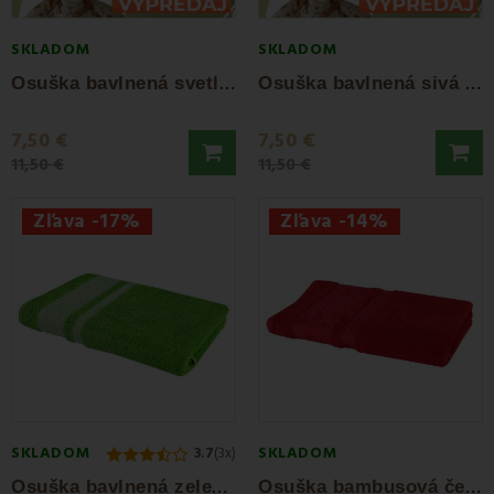
SKLADOM
SKLADOM
O
suška bavlnená svetlosivá 70x140 cm Bella...
O
suška bavlnená sivá 70x140 cm Bella EMI
7,50 €
7,50 €
11,50 €
11,50 €
Zľava -17%
Zľava -14%
SKLADOM
SKLADOM
3.7
(3x)
O
suška bavlnená zelená 70x140 cm Ates EMI
O
suška bambusová červená 70 x 140 cm EMI