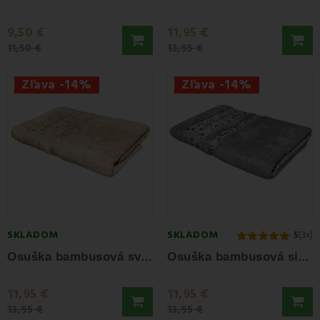
9,50 €
11,95 €
11,50 €
13,95 €
Zľava -14%
Zľava -14%
SKLADOM
SKLADOM
5
(3x)
O
suška bambusová svetlohnedá 70x140 cm EMI
O
suška bambusová sivá 70x140 cm EMI
11,95 €
11,95 €
13,95 €
13,95 €