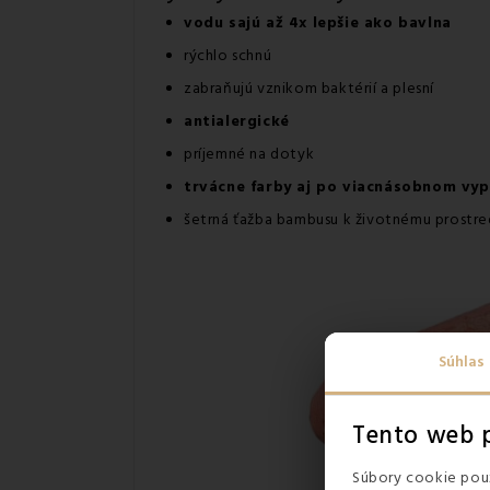
vodu sajú až 4x lepšie ako bavlna
rýchlo schnú
zabraňujú vznikom baktérií a plesní
antialergické
príjemné na dotyk
trvácne farby aj po viacnásobnom vyp
šetrná ťažba bambusu k životnému prostre
Súhlas
Tento web p
Súbory cookie použ