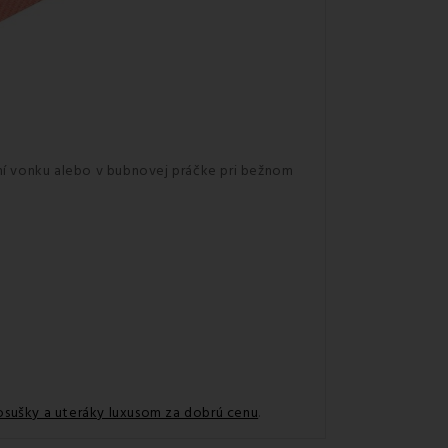
šení vonku alebo v bubnovej práčke pri bežnom
sušky a uteráky luxusom za dobrú cenu
.