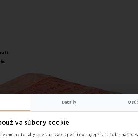
ratí
diu
Detaily
O sú
oužíva súbory cookie
ívame na to, aby sme vám zabezpečili čo najlepší zážitok z nášho 