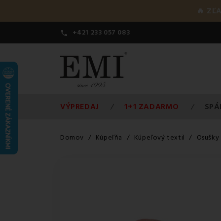
🔥 ZĽ
+421 233 057 083

VÝPREDAJ
1+1 ZADARMO
SPÁ
Domov
Kúpeľňa
Kúpeľový textil
Osušky