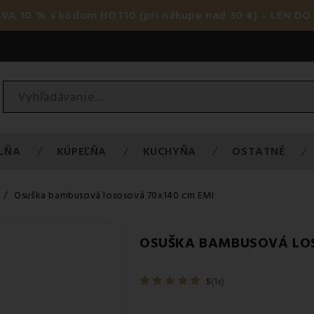
AVA 10 % s kódom HOT10 (pri nákupe nad 30 €) – LEN DO 
LŇA
KÚPEĽŇA
KUCHYŇA
OSTATNÉ
Osuška bambusová lososová 70x140 cm EMI
OSUŠKA BAMBUSOVÁ LOS
5
(1x)