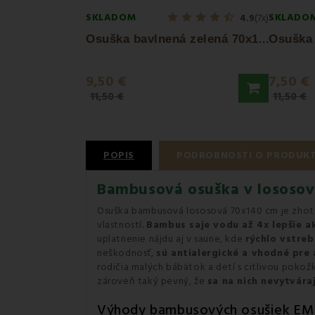
SKLADOM
SKLADO
4.9
(7x)
O
suška bavlnená zelená 70x140 cm Bella EMI
9,50 €
7,50 €
11,50 €
11,50 €
POPIS
PODROBNOSTI O PRODUK
Bambusová osuška v lososove
Osuška bambusová lososová 70x140 cm je zhot
vlastností.
Bambus saje vodu až 4x lepšie a
uplatnenie nájdu aj v saune, kde
rýchlo vstre
neškodnosť,
sú antialergické a vhodné pre 
rodičia malých bábätok a detí s citlivou poko
zároveň taký pevný, že
sa na nich nevytvára
Výhody bambusových osušiek EM