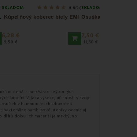
SKLADOM
SKLADOM
4.4
(7x)
O
0 cm EMI
Kúpeľňový koberec biely EMI
6,28 €
7,50 €
9,50 €
11,50 €
iká materiál s množstvom výborných
ých kúpeľní. Vďaka vysokej účinnosti si svoje
sušiek z bambusu je ich zdravotná
ntibakteriálne bambusové uteráky ocenia aj
po dlhú dobu
. Ich materiál je mäkký, no