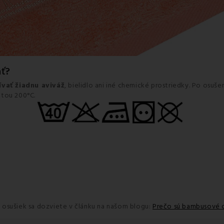
ať?
vať žiadnu aviváž
, bielidlo ani iné chemické prostriedky. Po osu
otou 200°C.
 osušiek sa dozviete v článku na našom blogu:
Prečo sú bambusové o