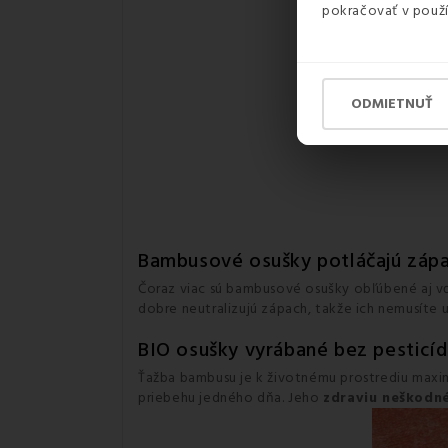
pokračovať v použí
ODMIETNUŤ
Bambusové osušky potláčajú zápac
Čoraz viac sú bambusové osušky obľúbené aj 
dobre neutralizujú zápach, takže ich nemusíte 
BIO osušky vyrábané bez pesticí
Ťažba bambusu je k životnému prostrediu maxim
priebehu jedného dňa. Jeho
zdraviu neškodné