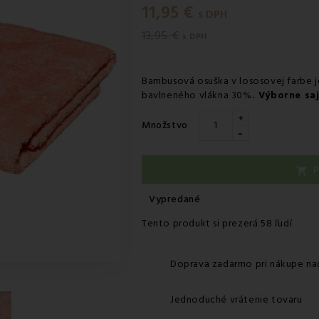
11,95 €
s DPH
13,95 €
s DPH
Bambusová osuška v lososovej farbe 
bavlneného vlákna 30%
. Výborne saj
+
Množstvo
-
P

Vypredané
Tento produkt si prezerá 58 ľudí
Doprava zadarmo pri nákupe na
Jednoduché vrátenie tovaru