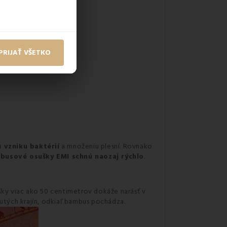
PRIJAŤ VŠETKO
 vzniku baktérií
a množeniu plesní. Rovnako
busové osušky EMI schnú naozaj rýchlo
.
šky viac ako 50 centimetrov dokáže narásť v
tých krajín, odkiaľ bambus pochádza.