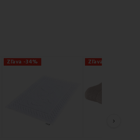
Zľava -34%
Zľava -35%
›