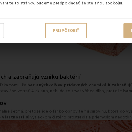
vaní tejto stránky, budeme predpokladať, že ste s ňou spokojní.
PRISPÔSOBIŤ
h a zabraňujú vzniku baktérií
vďaka tomu, že
bez akýchkoľvek prídavných chemikálií zabraňujú
ustavične vetrať. A ak áno, nebude to trvať vôbec dlho, pretože
bam
dov
álne šetrná, pretože ide o ľahko obnoviteľnú surovinu, ktorá do vý
 vlastnosti
sú výsledkom čistého prostredia a priemyslom nedotknu