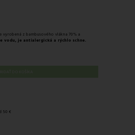
je vyrobená z bambusového vlákna 70% a
e vodu, je antialergická a rýchlo schne.
RIDAŤ DO KOŠÍKA
d 50 €