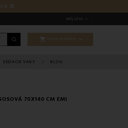
9.8. ⏰
Môj účet

shopping_cart

Košík (prázdny)
SEDACIE VAKY
BLOG
OSOVÁ 70X140 CM EMI