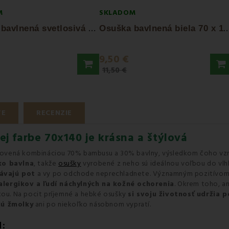
M
SKLADOM
O
suška bavlnená svetlosivá 70x140 cm Bella...
suška bavlnená biela 70 x 14
9,50 €
11,50 €
TE
RECENZIE
j farbe 70x140 je krásna a štýlová
ovená kombináciou 70% bambusu a 30% bavlny, výsledkom čoho vzn
ko bavlna
, takže
osušky
vyrobené z neho sú ideálnou voľbou do vlhk
bávajú pot
a vy po odchode neprechladnete. Významným pozitívom o
alergikov a ľudí náchylných na kožné ochorenia
. Okrem toho, a
žkou. Na pocit príjemné a hebké osušky
si svoju životnosť udržia 
jú žmolky
ani po niekoľko násobnom vypratí.
I: