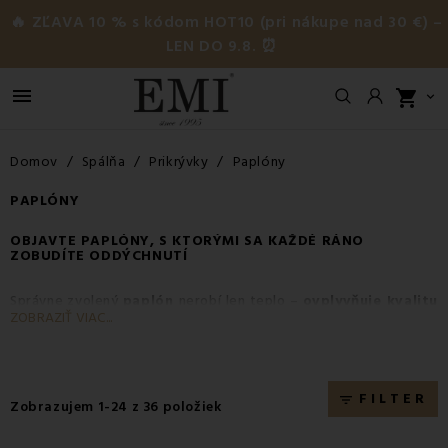
🔥 ZĽAVA 10 % s kódom HOT10 (pri nákupe nad 30 €) –
LEN DO 9.8. ⏰

shopping_cart

Domov
Spálňa
Prikrývky
Paplóny
PAPLÓNY
OBJAVTE
PAPLÓNY
, S KTORÝMI SA KAŽDÉ RÁNO
ZOBUDÍTE ODDÝCHNUTÍ
Správne zvolený
paplón
nerobí len teplo –
ovplyvňuje kvalitu
ZOBRAZIŤ VIAC...
vášho
spánku
. V
EMI
vám ponúkame paplóny, ktoré sú
ľahké,
priedušné, hygienické
a hlavne
príjemné na dotyk
. Vyberajte
z osvedčených materiálov, ktoré spĺňajú potreby detí,
dospelých, alergikov aj náročných spáčov.
FILTER
filter_list
Zobrazujem 1-24 z 36 položiek
Prečo si vybrať
paplón
od EMI?