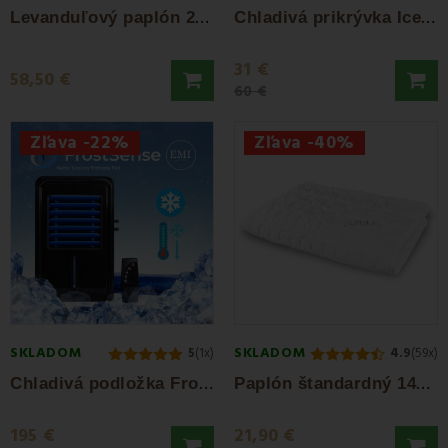
L
evanduľový paplón 200g/m² 140x200 EMI 1+1...
C
hladivá prikrývka IceFresh Comfort...
31 €
58,50 €
60 €
Zľava -22%
Zľava -40%
SKLADOM
SKLADOM
5
(1x)
4.9
(59x)
C
hladivá podložka Frost Sense EMI
P
aplón štandardný 140x200 300 g/m² EMI
195 €
21,90 €