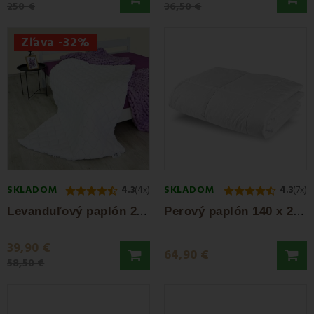
250 €
36,50 €
Zľava -32%
SKLADOM
SKLADOM
4.3
(4x)
4.3
(7x)
L
evanduľový paplón 200g/m² 140x200 EMI
P
erový paplón 140 x 200 2,1 kg EMI
39,90 €
64,90 €
58,50 €