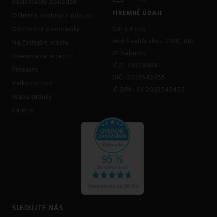
Reklamačný poriadok
FIREMNÉ ÚDAJE
Ochrana osobných údajov
Obchodné podmienky
EMI EU s.r.o.
Pod Švabľovkou 2100, 083
Najčastejšie otázky
01 Sabinov
Overovanie recenzií
IČO: 46726608
Predajne
DIČ: 2023542455
Veľkoobchod
IČ DPH: SK 2023542455
Mapa stránky
Kariéra
SLEDUJTE NÁS