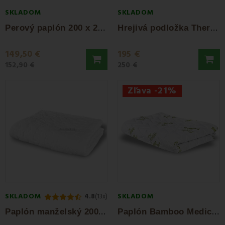
SKLADOM
SKLADOM
P
erový paplón 200 x 220 3,20 kg EMI
H
rejivá podložka Thermo Soft EMI
149,50 €
195 €
152,90 €
250 €
Zľava -21%
SKLADOM
SKLADOM
4.8
(13x)
P
aplón manželský 200 x 220 300 g/m² EMI
P
aplón Bamboo Medic 140x200 cm EMI