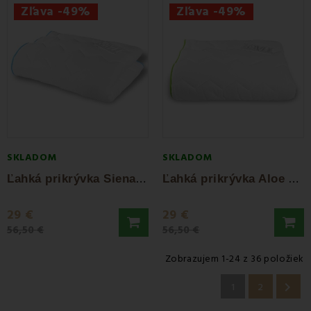
Zľava -49%
Zľava -49%
SKLADOM
SKLADOM
Ľ
ahká prikrývka Siena 140x200 EMI
Ľ
ahká prikrývka Aloe Vera 140x200 EMI
29 €
29 €
56,50 €
56,50 €
Zobrazujem 1-24 z 36 položiek

1
2