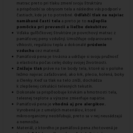
matrac preto pri tlaku zmení svoju štruktúru
a prispôsobí sa obrysom tela a následne vás podporí v
častiach, kde je to potrebné.
Odľahčí tlak na najviac
namáhané časti tela
a preto je to
najlepšia
pomôcka pri prevencii a liečbe dekubitov
.
Vďaka guľôčkovej štruktúre je povrchový matrac z
pamäťovej peny vzdušný. Umožňuje odparovanie
vlhkosti, reguláciu tepla a dokonalé
prúdenie
vzduchu
cez materiál.
Pamäťová pena je trvácna a udržuje si svoju pružnosť
a elasticitu počas celej doby svojej životnosti.
Znižuje tlak
práve na tie body tela, ktoré sú v polohe
ležmo najviac zaťažované, ako krk, plecia, kolená, boky
a členky. Keď sa tlak na telo zníži, dochádza
k zlepšenej cirkulácii telesných tekutín.
Dokonale sa prispôsobuje krivkám a hmotnosti tela,
telesnej teplote a výrazne zmierňuje napätie.
Pamäťová pena je
vhodná aj pre alergikov.
Vyrobená je z umelých materiálov, ktoré
mikroorganizmy neobľubujú, preto sa v nej neusádzajú
a nemnožia.
Materiál, z ktorého je pamäťová pena zhotovená je