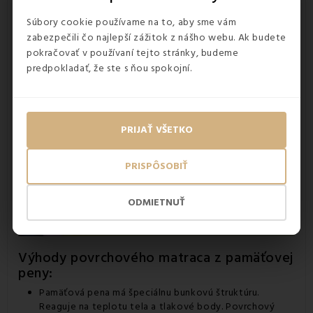
odľahčenie tlaku
zaťažovaného tela astronautov.
Vlastnosti, ktoré v sebe pamäťová pena spája, ju predurčili k
Súbory cookie používame na to, aby sme vám
úspechu a rýchlo sa tak rozrástla do mnohých odvetví.
zabezpečili čo najlepší zážitok z nášho webu. Ak budete
Produkty z pamäťovej peny sa začali využívať v lekárstve, v
pokračovať v používaní tejto stránky, budeme
automobilovom priemysle, na výrobu topánok,
vankúšov
,
predpokladať, že ste s ňou spokojní.
matracov a dokonca aj bielizne.
PRIJAŤ VŠETKO
PRISPÔSOBIŤ
ODMIETNUŤ
Výhody povrchového matraca z pamäťovej
peny:
Pamäťová pena má špeciálnu bunkovú štruktúru.
Reaguje na teplotu tela a tlakové body. Povrchový