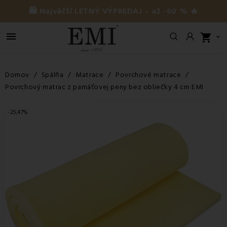
🛍️ Najväčší LETNÝ VÝPREDAJ – až -60 % 🔥

shopping_cart

Domov
Spálňa
Matrace
Povrchové matrace
Povrchový matrac z pamäťovej peny bez obliečky 4 cm EMI
-25,47%