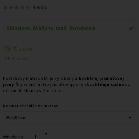
4.9
(12x)
Skladom. Môžete mať:
Pondelok
Pondelok 10.08
-
Doručenie kuriérom GLS
79 €
Pondelok 10.08
-
Vyzdvihnutie na predajni
s DPH
106 €
Utorok 11.08
-
Packeta doručenie kuriérom na adresu
s DPH
Povrchový matrac EMI je vyrobený
z kvalitnej pamäťovej
peny
. Štyri centimetre pamäťovej peny
skvalitňujú spánok
a
dokonale chránia váš matrac.
Rozmer chrániča na matrac
+
Množstvo