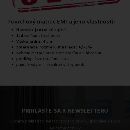
Povrchový matrac EMI a jeho vlastnosti:
Hustota jadra:
40 kg/m³
Jadro:
Pamäťová pena
Výška jadra:
4 cm
tolerancia rozmeru matraca: +/-3%
ochráni matrac pred znečistením a vlhkosťou
predĺžuje životnosť matraca
pamäťová pena skvalitní váš spánok
PRIHLÁSTE SA K NEWSLETTERU
Získajte prehľad zo sveta bytového textilu, špeciálne zľavy a
jedinečné ponuky.