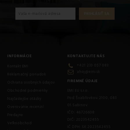
INFORMÁCIE
KONTAKTUJTE NÁS
+421 233 057 083
Kontakt EMI
ahoj@emi.sk
Reklamačný poriadok
FIREMNÉ ÚDAJE
Ochrana osobných údajov
Obchodné podmienky
EMI EU s.r.o.
Pod Švabľovkou 2100, 083
Najčastejšie otázky
01 Sabinov
Overovanie recenzií
IČO: 46726608
Predajne
DIČ: 2023542455
Veľkoobchod
IČ DPH: SK 2023542455