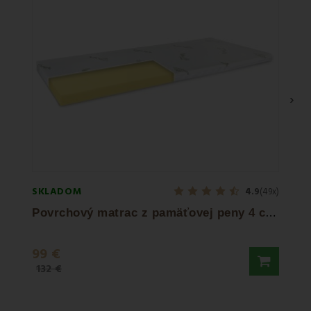
›
SKLADOM
SKLA
4.9
(49x)
P
ovrchový matrac z pamäťovej peny 4 cm EMI
Pap
99 €
38,5
132 €