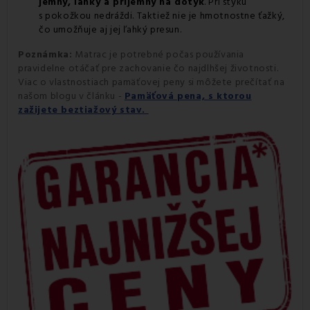
jemný, ľahký a príjemný na dotyk
. Pri styku
s pokožkou nedráždi. Taktiež nie je hmotnostne ťažký,
čo umožňuje aj jej ľahký presun.
Poznámka:
Matrac je potrebné počas používania
pravidelne otáčať pre zachovanie čo najdlhšej životnosti.
Viac o vlastnostiach pamäťovej peny si môžete prečítať na
našom blogu v článku -
Pamäťová pena, s ktorou
zažijete beztiažový stav.