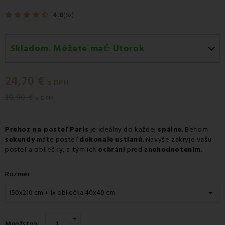
4.8
(6x)
Skladom. Môžete mať:
Utorok
Utorok 11.08
-
Doručenie kuriérom GLS
24,70 €
Utorok 11.08
-
Vyzdvihnutie na predajni
s DPH
30,90 €
Utorok 11.08
-
Osobný odber v odbernom mieste GLS
s DPH
Streda 12.08
-
Packeta doručenie kuriérom na adresu
Prehoz na posteľ Paris
je ideálny do každej
spálne
. Behom
sekundy
máte posteľ
dokonale
ustlanú
. Navyše zakryje vašu
posteľ a obliečky, a tým ich
ochráni
pred
znehodnotením
.
Rozmer
+
Množstvo