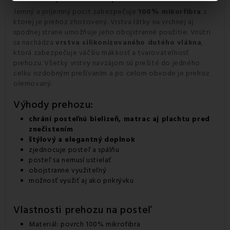
Jemný a príjemný pocit zabezpečuje
100% mikorfibra
z
ktorej je prehoz zhotovený. Vrstva látky na vrchnej aj
spodnej strane umožňuje jeho obojstranné použitie. Vnútri
sa nachádza
vrstva silikonizovaného dutého vlákna
,
ktorá zabezpečuje väčšiu mäkkosť a tvarovateľnosť
prehozu. Všetky vrstvy navzájom sú prešité do jedného
celku ozdobným prešívaním a po celom obvode je prehoz
olemovaný.
Výhody prehozu:
chráni posteľnú bielizeň, matrac aj plachtu pred
znečistením
štýlový a elegantný doplnok
zjednocuje posteľ a spálňu
posteľ sa nemusí ustielať
obojstranne využiteľný
možnosť využiť aj ako prikrývku
Vlastnosti prehozu na posteľ
Materiál: povrch 100% mikrofibra