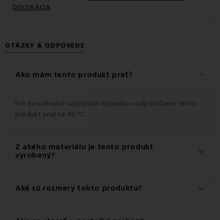
DEKORÁCIA
.
OTÁZKY & ODPOVEDE
keyboard_arrow_down
Ako mám tento produkt prať?
Pre dosiahnutie najlepších výsledkov odporúčame tento
produkt prať na 40 °C.
Z akého materiálu je tento produkt
keyboard_arrow_down
vyrobený?
Tento produkt je vyrobený z kvalitného materiálu: 100%
Aké sú rozmery tohto produktu?
keyboard_arrow_down
Mikrofibra.
Dostupné rozmery pre tento produkt sú: Vankúš 40x40.