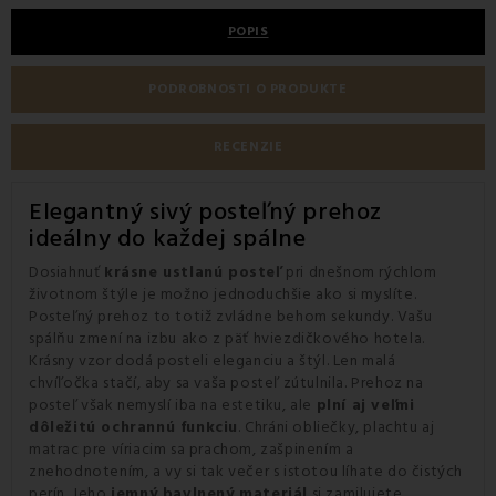
POPIS
PODROBNOSTI O PRODUKTE
RECENZIE
Elegantný sivý posteľný prehoz
ideálny do každej spálne
Dosiahnuť
krásne ustlanú posteľ
pri dnešnom rýchlom
životnom štýle je možno jednoduchšie ako si myslíte.
Posteľný prehoz to totiž zvládne behom sekundy. Vašu
spálňu zmení na izbu ako z päť hviezdičkového hotela.
Krásny vzor dodá posteli eleganciu a štýl. Len malá
chvíľočka stačí, aby sa vaša posteľ zútulnila. Prehoz na
posteľ však nemyslí iba na estetiku, ale
plní aj veľmi
dôležitú ochrannú funkciu
. Chráni obliečky, plachtu aj
matrac pre víriacim sa prachom, zašpinením a
znehodnotením, a vy si tak večer s istotou líhate do čistých
perín. Jeho
jemný bavlnený materiál
si zamilujete