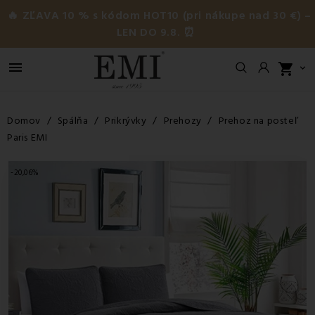
🔥 ZĽAVA 10 % s kódom HOT10 (pri nákupe nad 30 €) –
LEN DO 9.8. ⏰

shopping_cart

Domov
Spálňa
Prikrývky
Prehozy
Prehoz na posteľ
Paris EMI
-20,06%