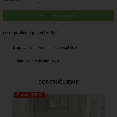
-
PRIDAŤ DO KOŠÍKA

Tento produkt si prezerá 62 ľudí
Doprava zadarmo pri nákupe nad 50 €
Jednoduché vrátenie tovaru
DOPORUČUJEME
Zľava -20%
Zľ