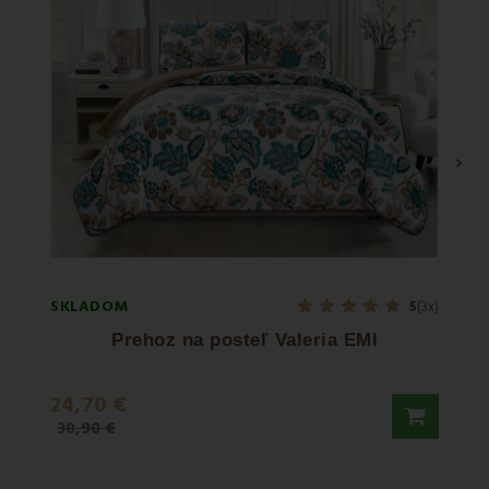
›
SKLADOM
SKLA
5
(3x)
Prehoz na posteľ Valeria EMI
Papl
24,70 €
21,9
30,90 €
36,50