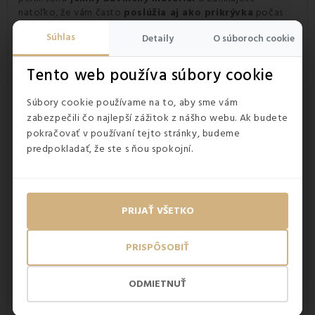
natoľko, že vám často
poslúžia aj ako prikrývka
počas
letných horúčav, či dlhých zimných večerov.
Súhlas
Detaily
O súboroch cookie
Tento web používa súbory cookie
Súbory cookie používame na to, aby sme vám
zabezpečili čo najlepší zážitok z nášho webu. Ak budete
pokračovať v používaní tejto stránky, budeme
predpokladať, že ste s ňou spokojní.
PRIJAŤ VŠETKO
PRISPÔSOBIŤ
ODMIETNUŤ
Materiál prehozu na posteľ