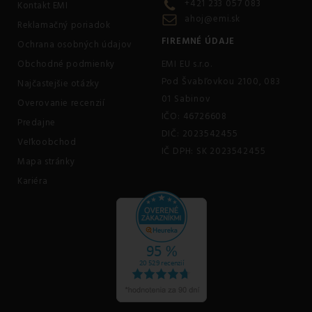
+421 233 057 083
Kontakt EMI
ahoj@emi.sk
Reklamačný poriadok
FIREMNÉ ÚDAJE
Ochrana osobných údajov
Obchodné podmienky
EMI EU s.r.o.
Pod Švabľovkou 2100, 083
Najčastejšie otázky
01 Sabinov
Overovanie recenzií
IČO: 46726608
Predajne
DIČ: 2023542455
Veľkoobchod
IČ DPH: SK 2023542455
Mapa stránky
Kariéra