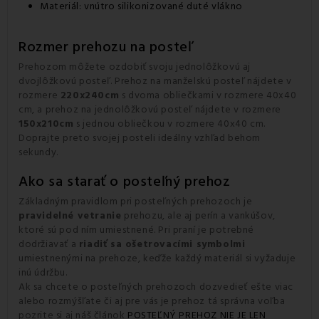
Materiál: vnútro silikonizované duté vlákno
Rozmer prehozu na posteľ
Prehozom môžete ozdobiť svoju jednolôžkovú aj
dvojlôžkovú posteľ. Prehoz na manželskú posteľ nájdete v
rozmere
220x240cm
s dvoma obliečkami v rozmere 40x40
cm, a prehoz na jednolôžkovú posteľ nájdete v rozmere
150x210cm
s jednou obliečkou v rozmere 40x40 cm.
Doprajte preto svojej posteli ideálny vzhľad behom
sekundy.
Ako sa starať o posteľný prehoz
Základným pravidlom pri posteľných prehozoch je
pravidelné vetranie
prehozu, ale aj perín a vankúšov,
ktoré sú pod ním umiestnené. Pri praní je potrebné
dodržiavať a
riadiť sa ošetrovacími symbolmi
umiestnenými na prehoze, keďže každý materiál si vyžaduje
inú údržbu.
Ak sa chcete o posteľných prehozoch dozvedieť ešte viac
alebo rozmýšľate či aj pre vás je prehoz tá správna voľba
pozrite si aj náš článok
POSTEĽNÝ PREHOZ NIE JE LEN