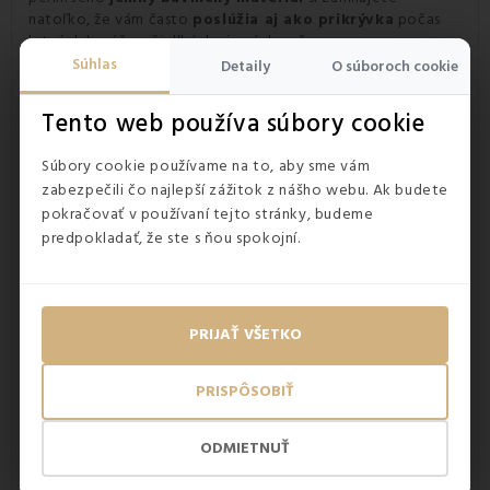
natoľko, že vám často
poslúžia aj ako prikrývka
počas
letných horúčav, či dlhých zimných večerov.
Súhlas
Detaily
O súboroch cookie
Tento web používa súbory cookie
Súbory cookie používame na to, aby sme vám
zabezpečili čo najlepší zážitok z nášho webu. Ak budete
pokračovať v používaní tejto stránky, budeme
predpokladať, že ste s ňou spokojní.
PRIJAŤ VŠETKO
PRISPÔSOBIŤ
ODMIETNUŤ