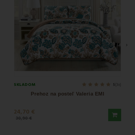
›
SKLADOM
SKLA
5
(3x)
Prehoz na posteľ Valeria EMI
P
24,70 €
7,50
30,90 €
9,90 