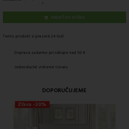
-
PRIDAŤ DO KOŠÍKA

Tento produkt si prezerá 24 ľudí
Doprava zadarmo pri nákupe nad 50 €
Jednoduché vrátenie tovaru
DOPORUČUJEME
Zľava -20%
Zľ