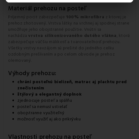
Materiál prehozu na posteľ
Príjemný pocit zabezpečuje
100% mikrofibra
z ktorej je
prehoz zhotovený. Vrstva látky na vrchnej aj spodnej strane
umožňuje jeho obojstranné použitie. Vnútri sa
nachádza
vrstva silikonizovaného dutého vlákna
, ktorá
zabezpečuje väčšiu mäkkosť a tvarovateľnosť prehozu.
Všetky vrstvy navzájom sú prešité do jedného celku
ozdobným prešívaním a po celom obvode je prehoz
olemovaný.
Výhody prehozu:
chráni posteľnú bielizeň, matrac aj plachtu pred
znečistením
štýlový a elegantný doplnok
zjednocuje posteľ a spálňu
posteľ sa nemusí ustielať
obojstranne využiteľný
možnosť využiť aj ako prikrývku
Vlastnosti prehozu na posteľ