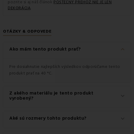
pozrite si aj náš článok
POSTEĽNÝ PREHOZ NIE JE LEN
DEKORÁCIA
.
OTÁZKY & ODPOVEDE
keyboard_arrow_down
Ako mám tento produkt prať?
Pre dosiahnutie najlepších výsledkov odporúčame tento
produkt prať na 40 °C.
Z akého materiálu je tento produkt
keyboard_arrow_down
vyrobený?
Tento produkt je vyrobený z kvalitného materiálu: 100%
Aké sú rozmery tohto produktu?
keyboard_arrow_down
Mikrofibra.