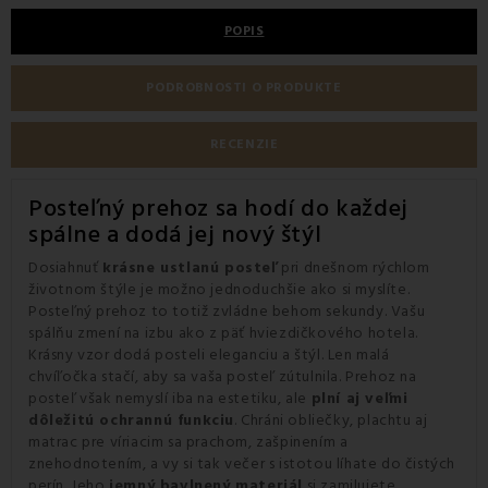
POPIS
PODROBNOSTI O PRODUKTE
RECENZIE
Posteľný prehoz sa hodí do každej
spálne a dodá jej nový štýl
Dosiahnuť
krásne ustlanú posteľ
pri dnešnom rýchlom
životnom štýle je možno jednoduchšie ako si myslíte.
Posteľný prehoz to totiž zvládne behom sekundy. Vašu
spálňu zmení na izbu ako z päť hviezdičkového hotela.
Krásny vzor dodá posteli eleganciu a štýl. Len malá
chvíľočka stačí, aby sa vaša posteľ zútulnila. Prehoz na
posteľ však nemyslí iba na estetiku, ale
plní aj veľmi
dôležitú ochrannú funkciu
. Chráni obliečky, plachtu aj
matrac pre víriacim sa prachom, zašpinením a
znehodnotením, a vy si tak večer s istotou líhate do čistých
perín. Jeho
jemný bavlnený materiál
si zamilujete