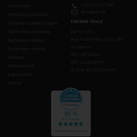
+421 233 057 083
Kontakt EMI
ahoj@emi.sk
Reklamačný poriadok
FIREMNÉ ÚDAJE
Ochrana osobných údajov
Obchodné podmienky
EMI EU s.r.o.
Pod Švabľovkou 2100, 083
Najčastejšie otázky
01 Sabinov
Overovanie recenzií
IČO: 46726608
Predajne
DIČ: 2023542455
Veľkoobchod
IČ DPH: SK 2023542455
Mapa stránky
Kariéra