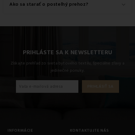
Dostupné rozmery pre tento produkt sú: Vankúš 40x40.
Ako sa starať o posteľný prehoz?
keyboard_arrow_down
Základným pravidlom pri posteľných prehozoch
je
pravidelné vetranie
prehozu, ale aj perín a vankúšov,
ktoré sú pod ním umiestnené. Pri praní je potrebné
dodržiavať a
riadiť sa ošetrovacími
symbolmi
umiestnenými na prehoze, keďže každý
PRIHLÁSTE SA K NEWSLETTERU
materiál si vyžaduje inú údržbu.
Získajte prehľad zo sveta bytového textilu, špeciálne zľavy a
jedinečné ponuky.
INFORMÁCIE
KONTAKTUJTE NÁS