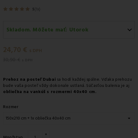
5
(1x)
Skladom. Môžete mať:
Utorok
Utorok 11.08
-
Doručenie kuriérom GLS
24,70 €
Utorok 11.08
-
Vyzdvihnutie na predajni
s DPH
30,90 €
Utorok 11.08
-
Osobný odber v odbernom mieste GLS
s DPH
Streda 12.08
-
Packeta doručenie kuriérom na adresu
Prehoz na posteľ Dubai
sa hodí každej spálne. Vďaka prehozu
bude vaša posteľ vždy dokonale ustlaná. Súčasťou balenia je aj
obliečka na vankúš s rozmermi 40x40 cm.
Rozmer
+
Množstvo