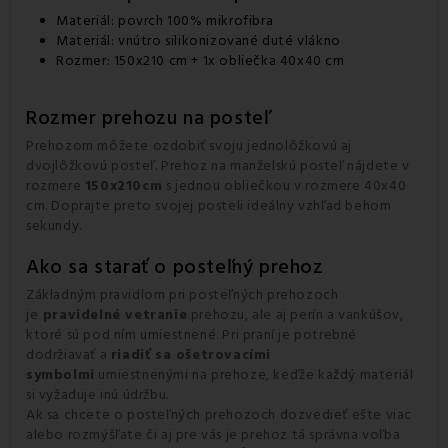
Materiál: povrch 100% mikrofibra
Materiál: vnútro silikonizované duté vlákno
Rozmer: 150x210 cm + 1x obliečka 40x40 cm
Rozmer prehozu na posteľ
Prehozom môžete ozdobiť svoju jednolôžkovú aj
dvojlôžkovú posteľ. Prehoz na manželskú posteľ nájdete v
rozmere
150x210cm
s jednou obliečkou v rozmere 40x40
cm. Doprajte preto svojej posteli ideálny vzhľad behom
sekundy.
Ako sa starať o posteľný prehoz
Základným pravidlom pri posteľných prehozoch
je
pravidelné vetranie
prehozu, ale aj perín a vankúšov,
ktoré sú pod ním umiestnené. Pri praní je potrebné
dodržiavať a
riadiť sa ošetrovacími
symbolmi
umiestnenými na prehoze, keďže každý materiál
si vyžaduje inú údržbu.
Ak sa chcete o posteľných prehozoch dozvedieť ešte viac
alebo rozmýšľate či aj pre vás je prehoz tá správna voľba