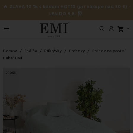
🔥 ZĽAVA 10 % s kódom HOT10 (pri nákupe nad 30 €) –
LEN DO 9.8. ⏰

shopping_cart

Domov
Spálňa
Prikrývky
Prehozy
Prehoz na posteľ
Dubai EMI
-20,06%