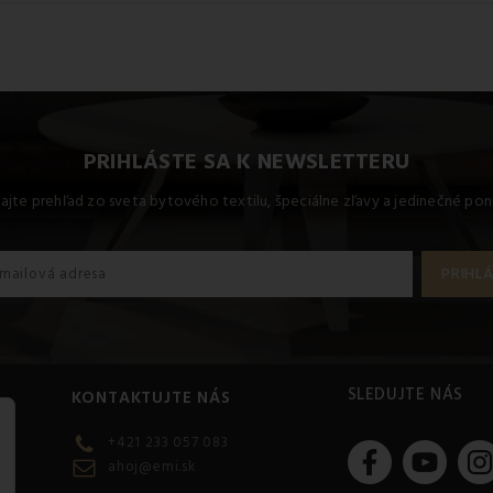
PRIHLÁSTE SA K NEWSLETTERU
kajte prehľad zo sveta bytového textilu, špeciálne zľavy a jedinečné pon
SLEDUJTE NÁS
KONTAKTUJTE NÁS
+421 233 057 083
ahoj@emi.sk