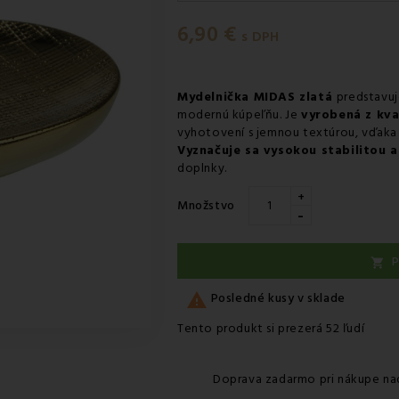
Pondelok 10.08
-
Doručenie k
6,90 €
Pondelok 10.08
-
Vyzdvihnutie
s DPH
Pondelok 10.08
-
Osobný odbe
Pondelok 10.08
-
Osobný odbe
Mydelnička MIDAS zlatá
predstavuj
modernú kúpeľňu. Je
vyrobená z kva
Utorok 11.08
-
Packeta doruče
vyhotovení s jemnou textúrou, vďaka
Vyznačuje sa vysokou stabilitou 
doplnky.
+
Množstvo
-
P


Posledné kusy v sklade
Tento produkt si prezerá 52 ľudí
Doprava zadarmo pri nákupe na