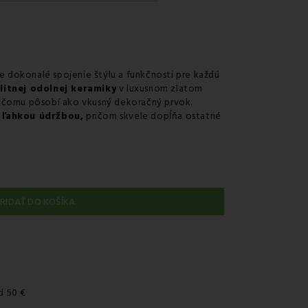
uriérom GLS
 na predajni
r v odbernom mieste Packeta
r v odbernom mieste GLS
e dokonalé spojenie štýlu a funkčnosti pre každú
litnej odolnej keramiky
v luxusnom zlatom
nie kuriérom na adresu
 čomu pôsobí ako vkusný dekoračný prvok.
a ľahkou údržbou,
pričom skvele dopĺňa ostatné
RIDAŤ DO KOŠÍKA
d 50 €