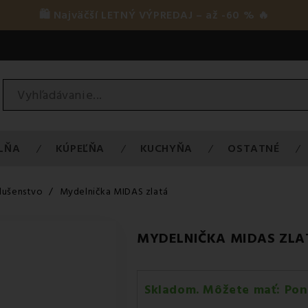
🛍️ Najväčší LETNÝ VÝPREDAJ – až -60 % 🔥
LŇA
KÚPEĽŇA
KUCHYŇA
OSTATNÉ
slušenstvo
Mydelnička MIDAS zlatá
MYDELNIČKA MIDAS ZLA
Skladom. Môžete mať:
Pon