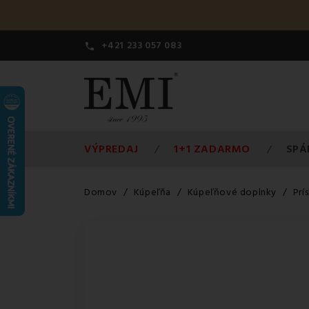
+421 233 057 083

VÝPREDAJ
1+1 ZADARMO
SPÁ
Domov
Kúpeľňa
Kúpeľňové doplnky
Prí