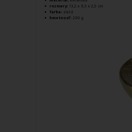
materiál:
keramika
rozmery:
13,2 x 9,5 x 2,5 cm
farba:
zlatá
hmotnosť:
200 g