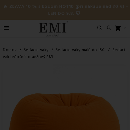
🔥 ZĽAVA 10 % s kódom HOT10 (pri nákupe nad 30 €) –
LEN DO 9.8. ⏰

shopping_cart

Domov
Sedacie vaky
Sedacie vaky malé do 150l
Sedací
vak leňošník oranžový EMI