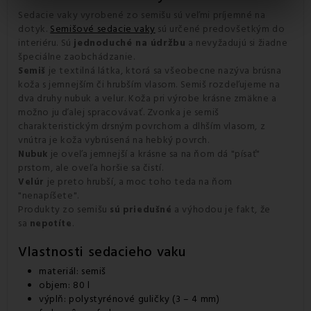
Sedacie vaky vyrobené zo semišu sú veľmi príjemné na
dotyk.
Semišové sedacie vaky
sú určené predovšetkým do
interiéru. Sú
jednoduché na údržbu
a nevyžadujú si žiadne
špeciálne zaobchádzanie.
je textilná látka, ktorá sa všeobecne nazýva brúsna
Semiš
koža s jemnejším či hrubším vlasom. Semiš rozdeľujeme na
dva druhy nubuk a velur. Koža pri výrobe krásne zmäkne a
možno ju ďalej spracovávať. Zvonka je semiš
charakteristickým drsným povrchom a dlhším vlasom, z
vnútra je koža vybrúsená na hebký povrch.
je oveľa jemnejší a krásne sa na ňom dá "písať"
Nubuk
prstom, ale oveľa horšie sa čistí.
je preto hrubší, a moc toho teda na ňom
Velúr
"nenapíšete".
Produkty zo semišu
a výhodou je fakt, že
sú priedušné
sa
.
nepotíte
Vlastnosti sedacieho vaku
materiál: semiš
objem: 80 l
výplň: polystyrénové guličky (3 – 4 mm)