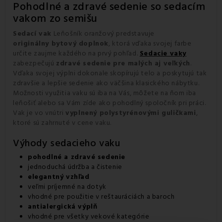
Pohodlné a zdravé sedenie so sedacím
vakom zo semišu
Sedací vak
Leňošník oranžový predstavuje
originálny bytový doplnok
, ktorá vďaka svojej farbe
určite zaujme každého na prvý pohľad.
Sedacie vaky
zabezpečujú
zdravé sedenie pre malých aj veľkých
.
Vďaka svojej výplni dokonale skopírujú telo a poskytujú tak
zdravšie a lepšie sedenie ako väčšina klasického nábytku.
Možnosti využitia vaku sú iba na Vás, môžete na ňom iba
leňošiť alebo sa Vám zíde ako pohodlný spoločník pri práci.
Vak je vo vnútri
vyplnený polystyrénovými guličkami
,
ktoré sú zahrnuté v cene vaku.
Výhody sedacieho vaku
pohodlné a zdravé sedenie
jednoduchá údržba a čistenie
elegantný vzhľad
veľmi príjemné na dotyk
vhodné pre použitie v reštauráciách a baroch
antialergická výplň
vhodné pre všetky vekové kategórie