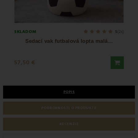
SKLADOM
SKLA
5
(2x)
Sedací vak futbalová lopta malá...
57,50 €
60,5
POPIS
PODROBNOSTI O PRODUKTE
RECENZIE