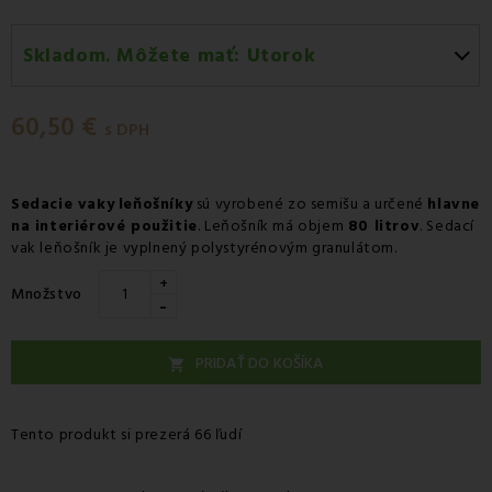
Skladom. Môžete mať:
Utorok
Utorok 11.08
-
Doručenie kuriérom GLS
60,50 €
Utorok 11.08
-
Vyzdvihnutie na predajni
s DPH
Streda 12.08
-
Packeta doručenie kuriérom na adresu
Sedacie vaky
leňošníky
sú vyrobené zo semišu a určené
hlavne
na interiérové použitie
. Leňošník má objem
80 litrov
. Sedací
vak leňošník je vyplnený polystyrénovým granulátom.
+
Množstvo
-
PRIDAŤ DO KOŠÍKA

Tento produkt si prezerá 66 ľudí