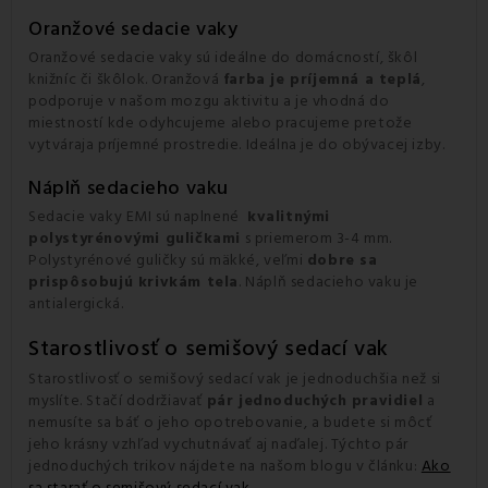
Oranžové sedacie vaky
Oranžové sedacie vaky sú ideálne do domácností, škôl
knižníc či škôlok. Oranžová
farba je príjemná a teplá
,
podporuje v našom mozgu aktivitu a je vhodná do
miestností kde odyhcujeme alebo pracujeme pretože
vytváraja príjemné prostredie. Ideálna je do obývacej izby.
Náplň sedacieho vaku
Sedacie vaky EMI sú naplnené
kvalitnými
polystyrénovými guličkami
s priemerom 3-4 mm.
Polystyrénové guličky sú mäkké, veľmi
dobre sa
prispôsobujú krivkám tela
. Náplň sedacieho vaku je
antialergická.
Starostlivosť o semišový sedací vak
Starostlivosť o semišový sedací vak je jednoduchšia než si
myslíte. Stačí dodržiavať
pár jednoduchých pravidiel
a
nemusíte sa báť o jeho opotrebovanie, a budete si môcť
jeho krásny vzhľad vychutnávať aj naďalej. Týchto pár
jednoduchých trikov nájdete na našom blogu v článku:
Ako
sa starať o semišový sedací vak
.