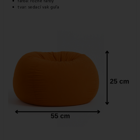
farba: rôzne farby
tvar: sedací vak guľa