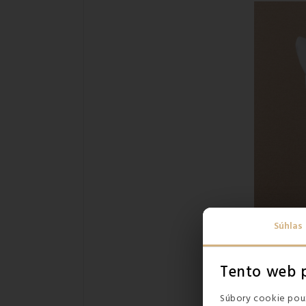
Súhlas
Tento web p
Súbory cookie použ