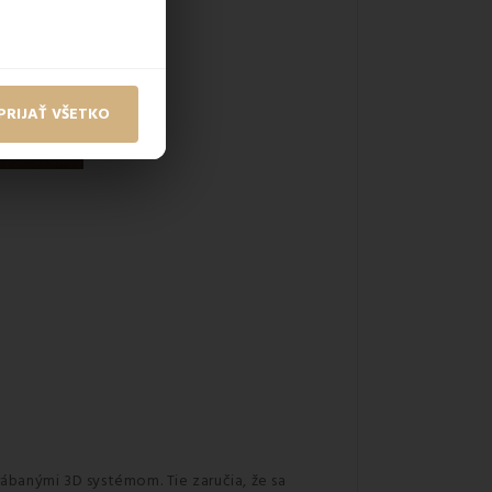
PRIJAŤ VŠETKO
ábanými 3D systémom. Tie zaručia, že sa