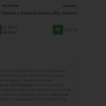
SKLADOM
SKLADOM
V
ankúš s vlastnou fotkou 40x40 cm EMI
14,90 €
9,90 €
16,90 €
 a pocit útulnosti. Motív roztomilej pandy
 ľahko kombinuje s rôznymi štýlmi bývania.
storu láskavý, romantický akcent.
je zo 100 % bavlny,
ktorá je prirodzene
 estetický vzhľad aj pri pravidelnom používaní.
ých doplnkov a útulného domova.
Skvelo sa
ežnosť a osobný príbeh, ktorý rozžiari každý