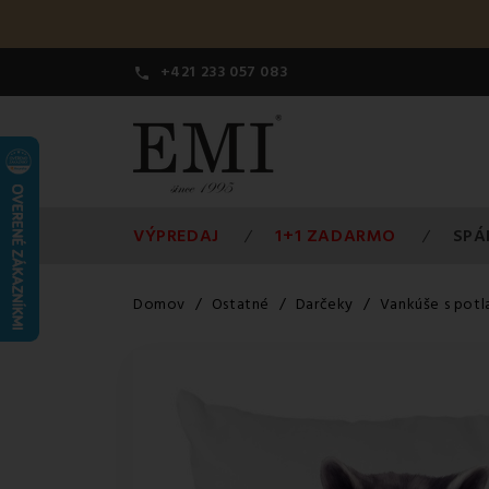
+421 233 057 083

VÝPREDAJ
1+1 ZADARMO
SPÁ
Domov
Ostatné
Darčeky
Vankúše s pot