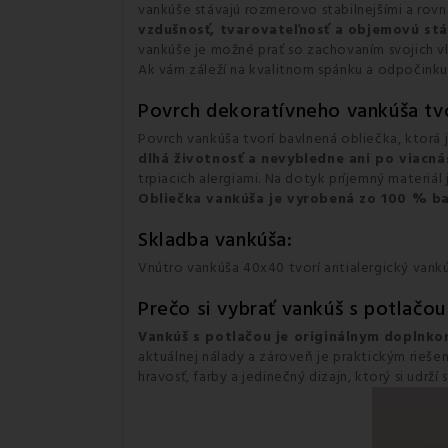
vankúše stávajú rozmerovo stabilnejšími a rovn
vzdušnosť, tvarovateľnosť a objemovú stá
vankúše je možné prať so zachovaním svojich vl
Ak vám záleží na kvalitnom spánku a odpočinku,
Povrch dekoratívneho vankúša tvo
Povrch vankúša tvorí bavlnená obliečka, ktorá
dlhá životnosť a nevybledne ani po viacn
trpiacich alergiami. Na dotyk príjemný materiál
Obliečka vankúša je
vyrobená zo 100 % ba
Skladba vankúša:
Vnútro vankúša 40x40 tvorí antialergický vank
Prečo si vybrať vankúš s potlačo
Vankúš s potlačou je originálnym doplnk
aktuálnej nálady a zároveň je praktickým rieše
hravosť, farby a jedinečný dizajn, ktorý si udrž