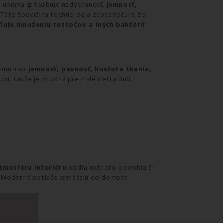
vá úprava spôsobuje nadýchanosť,
jemnosť,
. Táto špeciálna technológia zabezpečuje, že
ňuje množeniu roztočov a iných baktérií
.
ťami ako
jemnosť, pevnosť, hustota tkania,
kou, takže je vhodná pre malé deti a ľudí
tmosféru interiéru
podľa ročného obdobia či
Moderné potlače prinášajú do domova