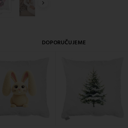

DOPORUČUJEME