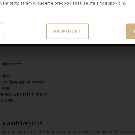
vaní tejto stránky, budeme predpokladať, že ste s ňou spokojní.
PRISPÔSOBIŤ
 miestnosti
plnkov
, príjemnej na dotyk
tikov
edačku, posteľ aj kreslo
 a tvaru
 a antialergická
 duté vlákno. Duté vlákno je tvorené protialergickými guľôčkami vyr