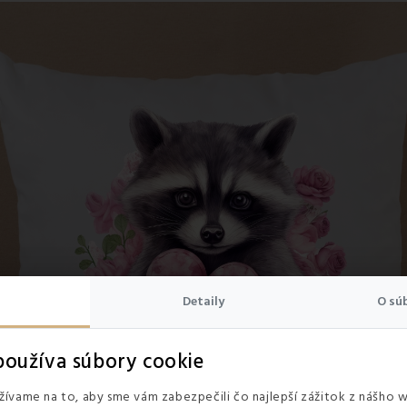
Detaily
O sú
oužíva súbory cookie
ívame na to, aby sme vám zabezpečili čo najlepší zážitok z nášho 