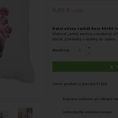
Pondelok 10.08
-
Doručenie k
9,90 €
Pondelok 10.08
-
Vyzdvihnutie
s DPH
Pondelok 10.08
-
Osobný odbe
Pondelok 10.08
-
Osobný odbe
Dekoratívny vankúš Rory 40×40 
útulnosť, jemnú emóciu a moderný vz
Utorok 11.08
-
Packeta doruče
dotyk, priedušný a ideálny do spálne,
+
Množstvo
-
P

Tento produkt si prezerá 51 ľudí
Doprava zadarmo pri nákupe na
Jednoduché vrátenie tovaru