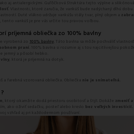
ako aj antialergickými. Guľôčková štruktúra tejto výplne a silikóno
losť
. Vlastnosti, ktoré zaručia, že vankúš bude nadýchaný dlhú dobu
astností. Duté vlákno udržuje vankúšu stály tvar, plný objem a
zabra
 tento vankúš je pre vás určite tou pravou voľbou.
rí príjemná obliečka zo 100% bavlny
 je vyrobená zo
100% bavlny
. Táto bavlna sa môže pochváliť vlastnos
ásobnom praní
. 100% bavlna si rozumie aj s tou najcitlivejšou pokož
 je jemný a pôsobí hebko.
vlny
, ktorá je príjemná na dotyk.
úš a farebná vzorovaná obliečka. Obliečka
nie je snímateľná.
u ?
om
, ktorý okamžite dodá priestoru osobitosť a štýl. Dokáže
zmeniť a
ním, ako oživiť sedačku, posteľ alebo kreslo
bez veľkých investícií.
í svoj vzhľad aj pri každodennom používaní.