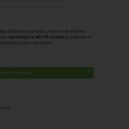
uriérom GLS
 na predajni
r v odbernom mieste Packeta
r v odbernom mieste GLS
cm
je štýlovým doplnkom, ktorý dodá interiéru
hľad.
Vyrobený zo 100 % bavlny
, je príjemný na
nie kuriérom na adresu
 obývačky aj ako milý darček.
RIDAŤ DO KOŠÍKA
d 50 €