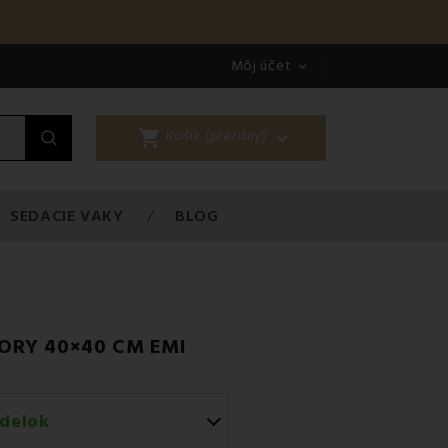
Môj účet

shopping_cart

Košík (prázdny)
SEDACIE VAKY
BLOG
ORY 40×40 CM EMI
delok