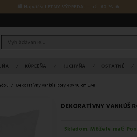
🛍️ Najväčší LETNÝ VÝPREDAJ – až -60 % 🔥
LŇA
KÚPEĽŇA
KUCHYŇA
OSTATNÉ
lačou
Dekoratívny vankúš Rory 40×40 cm EMI
DEKORATÍVNY VANKÚŠ R
Skladom. Môžete mať:
Pon