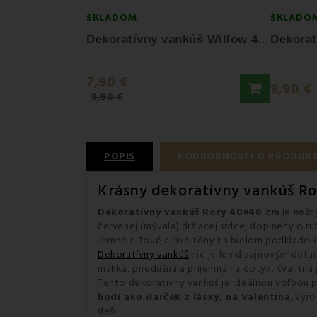
SKLADOM
SKLADO
D
ekoratívny vankúš Willow 40x40 cm EMI
7,90 €
9,90 €
9,90 €
POPIS
PODROBNOSTI O PRODUK
Krásny dekoratívny vankúš Ror
Dekoratívny vankúš Rory 40×40 cm
je nežn
červenej (mývala) držiacej srdce, doplnený o r
Jemné ružové a sivé tóny na bielom podklade k
Dekoratívny vankúš
nie je len dizajnovým det
mäkká, priedušná a príjemná na dotyk. Kvalitná 
Tento dekoratívny vankúš je ideálnou voľbou 
hodí ako darček z lásky, na Valentína
, výr
deň.