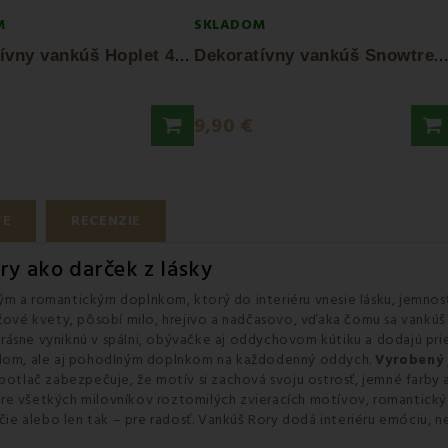
M
SKLADOM
D
ekoratívny vankúš Hoplet 40x40 cm EMI
D
ekoratívny vankúš Snowtree 40x40 cm EMI
9,90 €
TE
RECENZIE
y ako darček z lásky
ým a romantickým doplnkom, ktorý do interiéru vnesie lásku, jemnosť
užové kvety, pôsobí milo, hrejivo a nadčasovo, vďaka čomu sa vankúš
rásne vyniknú v spálni, obývačke aj oddychovom kútiku a dodajú prie
ailom, ale aj pohodlným doplnkom na každodenný oddych.
Vyrobený 
potlač zabezpečuje, že motív si zachová svoju ostrosť, jemné farby a
pre všetkých milovníkov roztomilých zvieracích motívov, romantick
očie alebo len tak – pre radosť. Vankúš Rory dodá interiéru emóciu, n