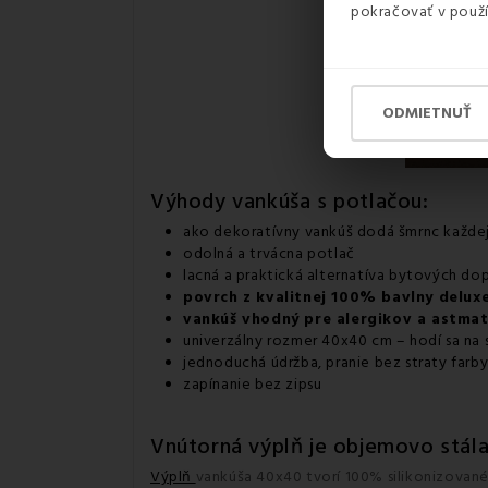
pokračovať v použí
ODMIETNUŤ
Výhody
vankúša s potlačou
:
ako dekoratívny vankúš dodá šmrnc každej
odolná a trvácna potlač
lacná a praktická alternatíva bytových do
povrch z kvalitnej 100% bavlny deluxe
vankúš vhodný pre alergikov a astma
univerzálny rozmer 40x40 cm – hodí sa na s
jednoduchá údržba, pranie bez straty farby
zapínanie bez zipsu
Vnútorná výplň je objemovo stála
Výplň
vankúša 40x40 tvorí 100% silikonizované