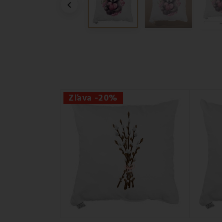

Zľava -20%